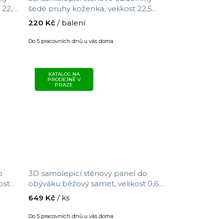
 22,5
šedé pruhy koženka, velikost 22,5
cm x 69 cm
220 Kč
/ balení
Do 5 pracovních dnů u vás doma
KATALOG NA
PRODEJNĚ V
PRAZE
o
3D samolepicí stěnový panel do
ost
obýváku béžový samet, velikost 0,69
m x 1,4 m
649 Kč
/ ks
Do 5 pracovních dnů u vás doma