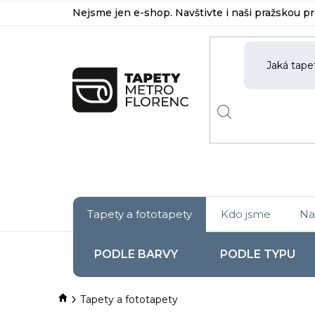
Přejít
Nejsme jen e-shop. Navštivte i naši pražskou p
na
obsah
Tapety a fototapety
Kdo jsme
Na
PODLE BARVY
PODLE TYPU
Domů
Tapety a fototapety