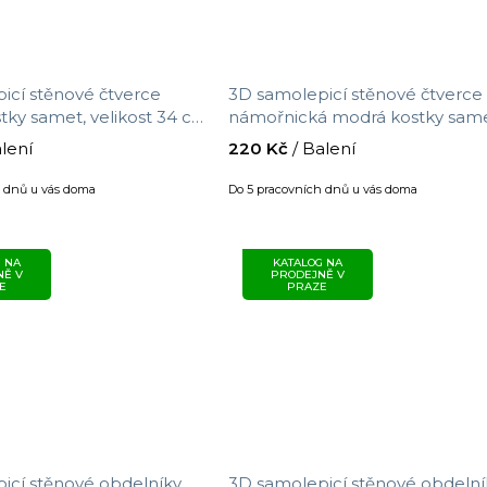
icí stěnové čtverce
3D samolepicí stěnové čtverce
tky samet, velikost 34 cm
námořnická modrá kostky same
velikost 34 cm x 34 cm
alení
220 Kč
/ Balení
h dnů u vás doma
Do 5 pracovních dnů u vás doma
 NA
KATALOG NA
NĚ V
PRODEJNĚ V
E
PRAZE
icí stěnové obdelníky
3D samolepicí stěnové obdelní