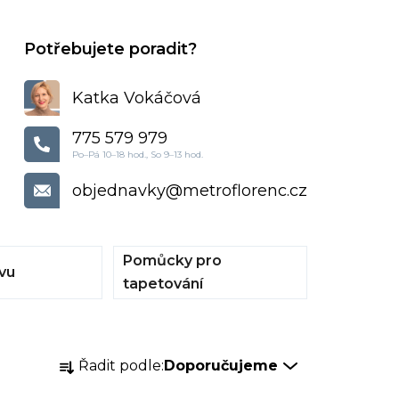
Katka Vokáčová
775 579 979
objednavky
@
metroflorenc.cz
Pomůcky pro
vu
tapetování
Ř
Řadit podle:
Doporučujeme
a
z