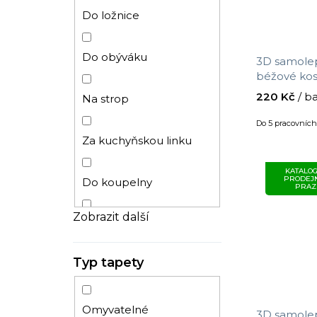
Stromy
Do ložnice
Látka
Do obýváku
3D samolep
béžové kos
x 34 cm
Klasický
220 Kč
/ b
Na strop
Do 5 pracovníc
Anglické
Za kuchyňskou linku
KATALOG
Cihly
PRODEJ
Do koupelny
PRAZ
Zobrazit další
3D
Do dětského pokoje
Typ tapety
Dětský
Do předsíně
Mramor
Do komerčních prostor
Omyvatelné
3D samolep