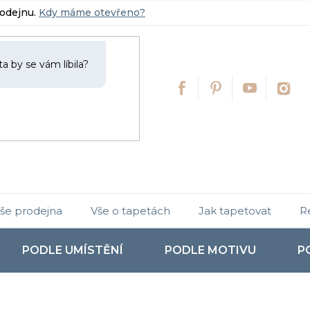
rodejnu.
Kdy máme otevřeno?
še prodejna
Vše o tapetách
Jak tapetovat
R
PODLE UMÍSTĚNÍ
PODLE MOTIVU
P