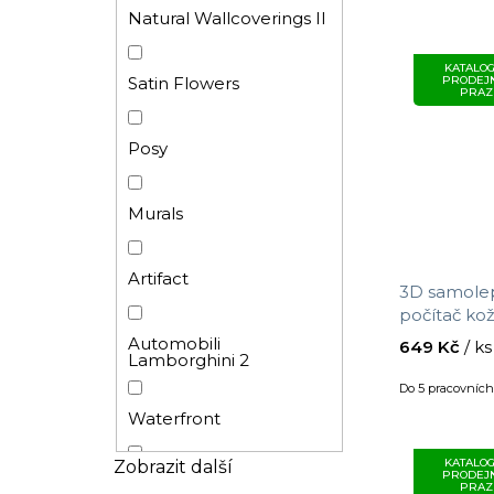
Omítka
Přetíratelné
Natural Wallcoverings II
KATALOG
Kámen
Vinylové
Satin Flowers
PRODEJ
PRAZ
Dřevo
Samolepicí fólie
Posy
Ptáčci
Samolepicí dekorace
Murals
Pro holky
Omyvatelná
Artifact
3D samolep
počítač ko
Geometrický
velikost 0,
Moderní
Automobili
649 Kč
/ ks
Lamborghini 2
Do 5 pracovníc
Kruhy
Waterfront
Obklad - mozaika
KATALOG
Zobrazit další
PRODEJ
Terra Eijffinger
PRAZ