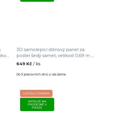
a
3D samolepicí stěnový panel za
ikost
postel šedý samet, velikost 0,69 m x
1,4 m
649 Kč
/ ks
Do 5 pracovních dnů u vás doma
LEPIDLO ZDARMA
KATALOG NA
PRODEJNĚ V
PRAZE