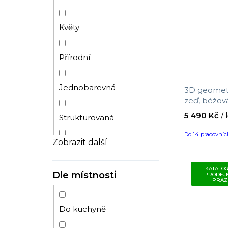
Květy
Přírodní
Jednobarevná
3D geometr
zeď, béžov
Masureel, v
5 490 Kč
/ 
Strukturovaná
Do 14 pracovní
Zobrazit další
Pruhy
KATALOG
Dle místnosti
PRODEJ
Beton
PRAZ
Listy
Do kuchyně