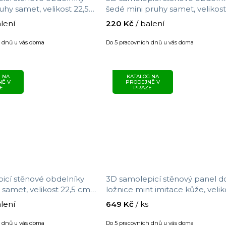
hy samet, velikost 22,5
šedé mini pruhy samet, velikost
m
cm x 76 cm
alení
220 Kč
/ balení
h dnů u vás doma
Do 5 pracovních dnů u vás doma
 NA
KATALOG NA
NĚ V
PRODEJNĚ V
E
PRAZE
icí stěnové obdelníky
3D samolepicí stěnový panel d
samet, velikost 22,5 cm x
ložnice mint imitace kůže, velik
0,69 m x 1,4 m
alení
649 Kč
/ ks
h dnů u vás doma
Do 5 pracovních dnů u vás doma