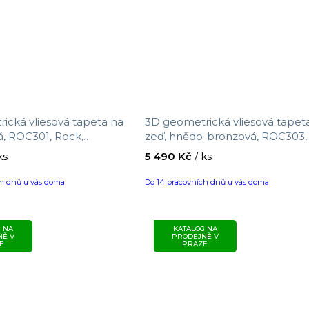
ická vliesová tapeta na
3D geometrická vliesová tapet
á, ROC301, Rock,
zeď, hnědo-bronzová, ROC303,
elikost 10,05 x 0,7 m
Rock, Masureel, velikost 10,05 x
ks
5 490 Kč
/ ks
m
ch dnů u vás doma
Do 14 pracovních dnů u vás doma
 NA
KATALOG NA
NĚ V
PRODEJNĚ V
E
PRAZE