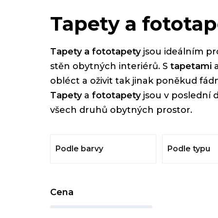
Tapety a fototap
Tapety a fototapety
jsou ideálním pr
stěn obytných interiérů. S
tapetami
obléct a oživit tak jinak poněkud fá
Tapety
a
fototapety
jsou v poslední d
všech druhů obytných prostor.
Podle barvy
Podle typu
P
Cena
o
s