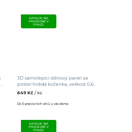
KATALOG NA
PRODEJNĚ V
PRAZE
a
3D samolepicí stěnový panel za
postel hnědá koženka, velikost 0,69
m x 1,5 m
649 Kč
/ ks
Do 5 pracovních dnů u vás doma
KATALOG NA
PRODEJNĚ V
PRAZE