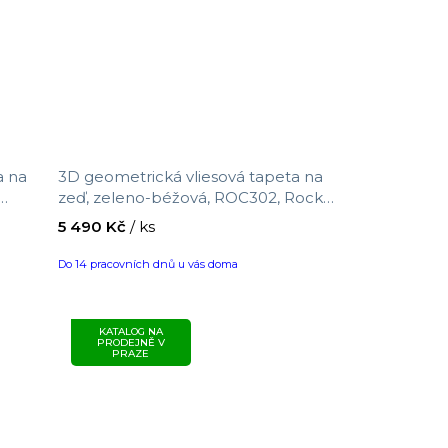
a na
3D geometrická vliesová tapeta na
zeď, zeleno-béžová, ROC302, Rock,
 0,7
Masureel, velikost 10,05 x 0,7 m
5 490 Kč
/ ks
Do 14 pracovních dnů u vás doma
KATALOG NA
PRODEJNĚ V
PRAZE