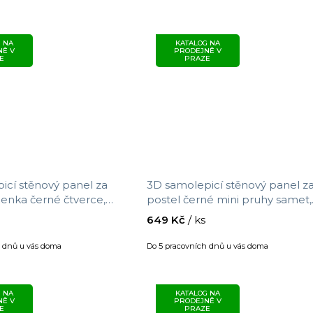
 NA
KATALOG NA
NĚ V
PRODEJNĚ V
E
PRAZE
icí stěnový panel za
3D samolepicí stěnový panel z
ženka černé čtverce,
postel černé mini pruhy samet,
69 m x 1,4 m
velikost 0,69 m x 1,5 m
649 Kč
/ ks
h dnů u vás doma
Do 5 pracovních dnů u vás doma
 NA
KATALOG NA
NĚ V
PRODEJNĚ V
E
PRAZE