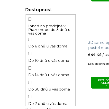
Mraky
Dostupnost
Explore
Retro
Ihned na prodejně v
City Chic
Praze nebo do 3 dnů u
vás doma
Zámecké
Wallpower Junior
3D samolep
Do 6 dnů u vás doma
postel mod
Růže
x 1,4 m
649 Kč
/ ks
Exclusive
Do 10 dnů u vás doma
Do 5 pracovníc
Venkovské
Pip
Do 14 dnů u vás doma
Art Deco
KATALOG
PRODEJ
Tahiti
PRAZ
Do 30 dnů u vás doma
Pro kluky
Eternal
Do 7 dnů u vás doma
Hvězdy