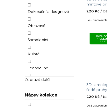
mintové pru
cm x 69 c
Ornamenty
Dětský pokoj
220 Kč
/ b
Dekorační a designové
Do 5 pracovníc
Vintage
Chodba
Obrazové
KATALOG
Ryby
PRODEJ
Samolepicí
PRAZ
Džungle
Kulaté
Palmy
Jednodílné
Zobrazit další
Jednobarevné
Vliesové
3D samolep
šedé pruhy 
Zámecký
Název kolekce
69 cm
Papírové
220 Kč
/ b
Do 5 pracovníc