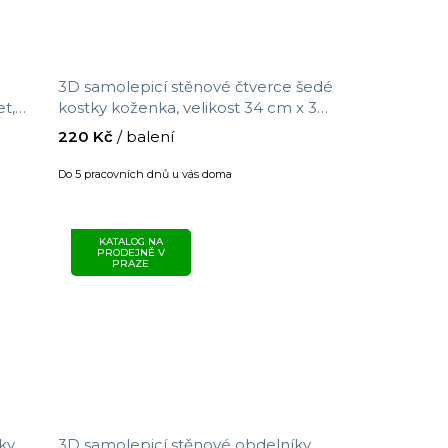
3D samolepicí stěnové čtverce šedé
t,
kostky koženka, velikost 34 cm x 34
cm
220 Kč
/ balení
Do 5 pracovních dnů u vás doma
KATALOG NA
PRODEJNĚ V
PRAZE
ky
3D samolepicí stěnové obdelníky