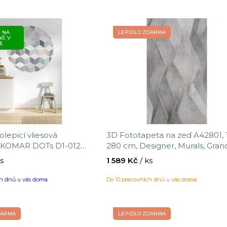
 NA
LEPIDLO ZDARMA
NĚ V
E
lepicí vliesová
3D Fototapeta na zeď A42801, 
a KOMAR DOTs D1-012
280 cm, Designer, Murals, Gra
xe, velikost ø 125 cm
ks
1 589 Kč
/ ks
ch dnů u vás doma
Do 10 pracovních dnů u vás doma
DARMA
LEPIDLO ZDARMA