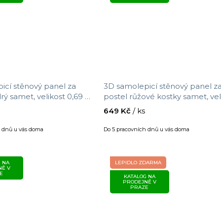
icí stěnový panel za
3D samolepicí stěnový panel z
rý samet, velikost 0,69 m
postel růžové kostky samet, vel
0,69 m x 1,4 m
649 Kč
/ ks
h dnů u vás doma
Do 5 pracovních dnů u vás doma
 NA
LEPIDLO ZDARMA
NĚ V
E
KATALOG NA
PRODEJNĚ V
PRAZE