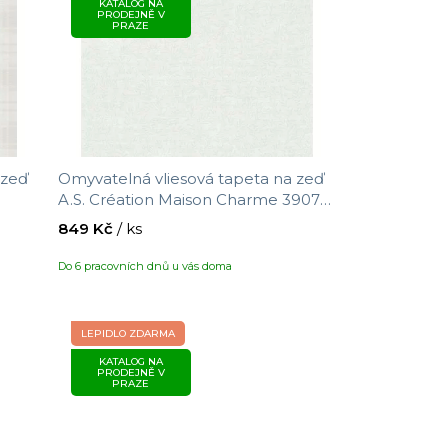
KATALOG NA
p
PRODEJNĚ V
PRAZE
r
o
d
u
k
t
 zeď
Omyvatelná vliesová tapeta na zeď
ů
A.S. Création Maison Charme 390731
t
s motivem větviček, velikost 10,05 x
849 Kč
/ ks
0,53 m
Do 6 pracovních dnů u vás doma
LEPIDLO ZDARMA
KATALOG NA
PRODEJNĚ V
PRAZE