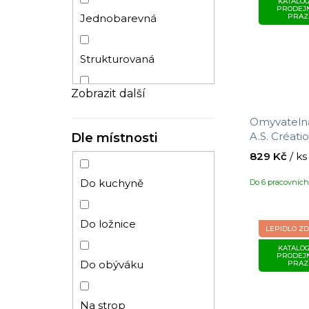
KATALOG
PRODEJ
PRAZ
Jednobarevná
Strukturovaná
Zobrazit další
Pruhy
Omyvatelná
A.S. Créat
Dle místnosti
Beton
390763 s m
829 Kč
/ ks
10,05 x 0,5
Listy
Do kuchyně
Do 6 pracovníc
Stromy
Do ložnice
LEPIDLO Z
KATALOG
PRODEJ
Látka
Do obýváku
PRAZ
Klasický
Na strop