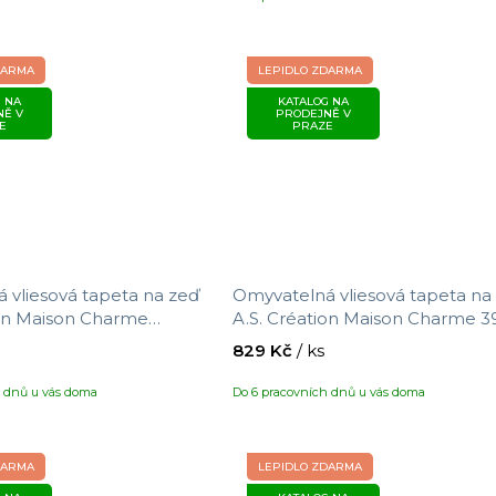
DARMA
LEPIDLO ZDARMA
 NA
KATALOG NA
NĚ V
PRODEJNĚ V
E
PRAZE
 vliesová tapeta na zeď
Omyvatelná vliesová tapeta na
ion Maison Charme
A.S. Création Maison Charme 3
otivem ptáčci/květiny,
s motivem proužků, velikost 10,
829 Kč
/ ks
,05 x 0,53 m
0,53 m
h dnů u vás doma
Do 6 pracovních dnů u vás doma
DARMA
LEPIDLO ZDARMA