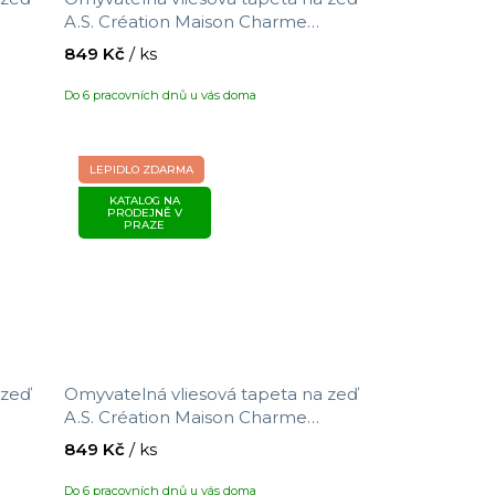
A.S. Création Maison Charme
st
390743 s motivem květin, velikost
849 Kč
/ ks
10,05 x 0,53 m
Do 6 pracovních dnů u vás doma
LEPIDLO ZDARMA
KATALOG NA
PRODEJNĚ V
PRAZE
 zeď
Omyvatelná vliesová tapeta na zeď
A.S. Création Maison Charme
,
390753 s motivem ptáčků/květin,
849 Kč
/ ks
velikost 10,05 x 0,53 m
Do 6 pracovních dnů u vás doma