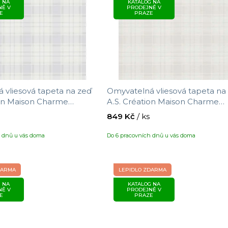
 NA
KATALOG NA
NĚ V
PRODEJNĚ V
E
PRAZE
 vliesová tapeta na zeď
Omyvatelná vliesová tapeta na
ion Maison Charme
A.S. Création Maison Charme
otivem kárované látky,
390723 s motivem káro, velikos
849 Kč
/ ks
,05 x 0,53 m
10,05 x 0,53 m
h dnů u vás doma
Do 6 pracovních dnů u vás doma
DARMA
LEPIDLO ZDARMA
 NA
KATALOG NA
NĚ V
PRODEJNĚ V
E
PRAZE