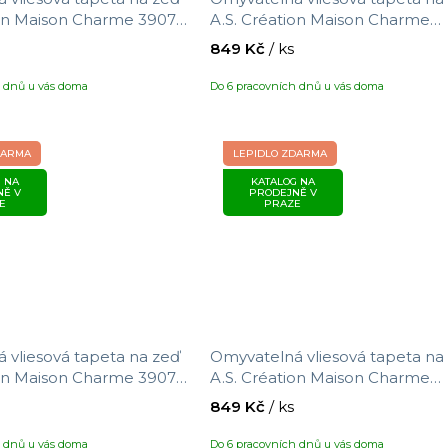
ion Maison Charme 390741
A.S. Création Maison Charme
větin, velikost 10,05 x
390742 s motivem květin, veliko
849 Kč
/ ks
10,05 x 0,53 m
h dnů u vás doma
Do 6 pracovních dnů u vás doma
DARMA
LEPIDLO ZDARMA
 NA
KATALOG NA
NĚ V
PRODEJNĚ V
E
PRAZE
 vliesová tapeta na zeď
Omyvatelná vliesová tapeta na
ion Maison Charme 390751
A.S. Création Maison Charme
táčků/květin, velikost
390752 s motivem květů/ptáčků
849 Kč
/ ks
3 m
velikost 10,05 x 0,53 m
h dnů u vás doma
Do 6 pracovních dnů u vás doma