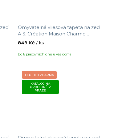
 zeď
Omyvatelná vliesová tapeta na zeď
A.S. Création Maison Charme
ikost
390734 s motivem větviček, velikost
849 Kč
/ ks
10,05 x 0,53 m
Do 6 pracovních dnů u vás doma
LEPIDLO ZDARMA
KATALOG NA
PRODEJNĚ V
PRAZE
 zeď
Omyvatelná vliesová tapeta na zeď