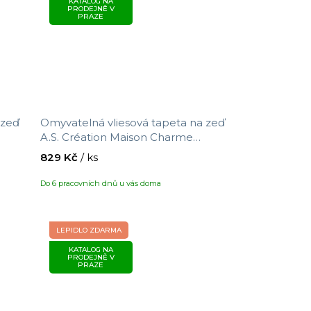
KATALOG NA
PRODEJNĚ V
PRAZE
 zeď
Omyvatelná vliesová tapeta na zeď
A.S. Création Maison Charme
ikost
390765 s motivem proužků, velikost
829 Kč
/ ks
10,05 x 0,53 m
Do 6 pracovních dnů u vás doma
LEPIDLO ZDARMA
KATALOG NA
PRODEJNĚ V
PRAZE