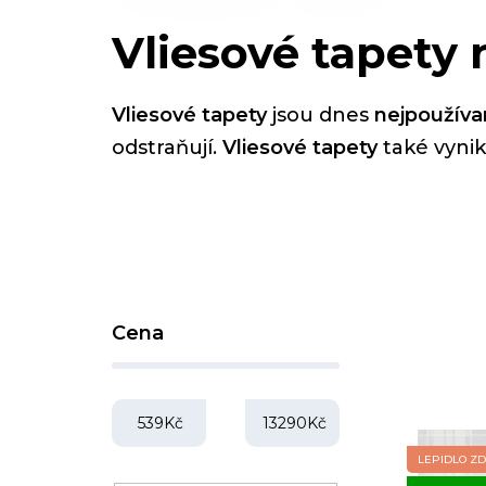
Vliesové tapety 
Vliesové tapety
jsou dnes
nejpoužíva
odstraňují.
Vliesové tapety
také vynik
P
Cena
o
s
t
539
Kč
13290
Kč
r
LEPIDLO Z
V
a