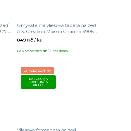
 zeď
Omyvatelnlá vliesová tapeta na zeď
37701
A.S. Création Maison Charme 390671
 x
s motivem květin, velikost 10,05 x
849 Kč
/ ks
0,53 m
Do 6 pracovních dnů u vás doma
LEPIDLO ZDARMA
KATALOG NA
PRODEJNĚ V
PRAZE
.
Vliesová fototapeta na zeď