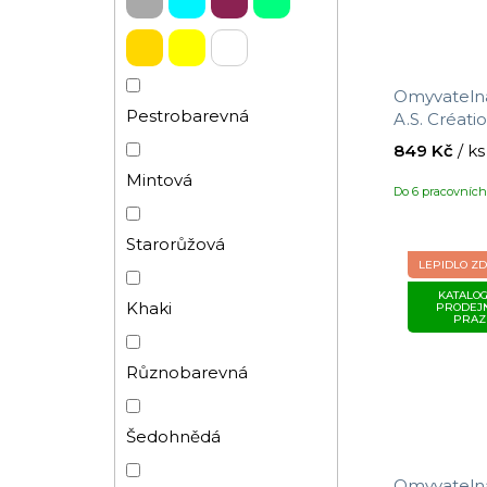
Omyvatelná
Pestrobarevná
A.S. Créat
390732 s mo
849 Kč
/ ks
10,05 x 0,5
Mintová
Do 6 pracovníc
Starorůžová
LEPIDLO Z
KATALOG
Khaki
PRODEJ
PRAZ
Různobarevná
Šedohnědá
Omyvatelná