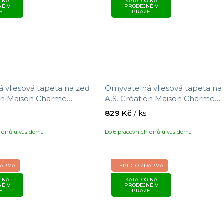
 NA
KATALOG NA
NĚ V
PRODEJNĚ V
E
PRAZE
 vliesová tapeta na zeď
Omyvatelná vliesová tapeta na
ion Maison Charme
A.S. Création Maison Charme
otivem proužků, velikost
390764 s motivem proužků, vel
829 Kč
/ ks
3 m
10,05 x 0,53 m
h dnů u vás doma
Do 6 pracovních dnů u vás doma
DARMA
LEPIDLO ZDARMA
 NA
KATALOG NA
NĚ V
PRODEJNĚ V
E
PRAZE