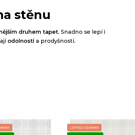
na stěnu
nějším druhem tapet
. Snadno se lepí i
ají
odolností
a prodyšností.
DARMA
LEPIDLO ZDARMA