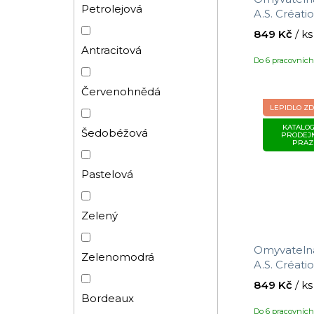
Petrolejová
A.S. Créat
s motivem k
849 Kč
/ ks
0,53 m
Antracitová
Do 6 pracovníc
Červenohnědá
LEPIDLO Z
KATALOG
Šedobéžová
PRODEJ
PRAZ
Pastelová
Zelený
Omyvatelná
Zelenomodrá
A.S. Créat
s motivem p
849 Kč
/ ks
10,05 x 0,5
Bordeaux
Do 6 pracovníc