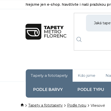
Přejít
Nejsme jen e-shop. Navštivte i naši pražskou p
na
obsah
Tapety a fototapety
Kdo jsme
Na
PODLE BARVY
PODLE TYPU
Domů
Tapety a fototapety
Podle typu
Vliesové