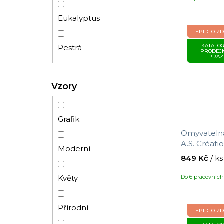
Eukalyptus
LEPIDLO Z
KATALOG
Pestrá
PRODEJ
PRAZ
Vzory
Grafik
Omyvatelná
A.S. Créat
Moderní
390754 s m
849 Kč
/ ks
velikost 10
Do 6 pracovníc
Květy
Přírodní
LEPIDLO Z