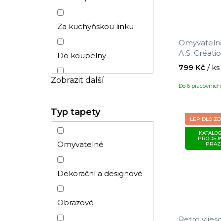
Anglické
Za kuchyňskou linku
Omyvatelná
A.S. Créat
3D
Do koupelny
s motivem lá
799 Kč
/ ks
m
Zobrazit další
Dětský
Do dětského pokoje
Do 6 pracovníc
Typ tapety
Mramor
Do předsíně
LEPIDLO Z
KATALOG
PRODEJ
Ornamenty
Do komerčních prostor
Omyvatelné
PRAZ
Vintage
Chodba
Dekorační a designové
Ryby
Obrazové
Retro vlies