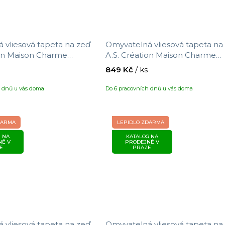
 vliesová tapeta na zeď
Omyvatelná vliesová tapeta na
ion Maison Charme
A.S. Création Maison Charme
tivem větviček, velikost
390733 s motivem větviček, vel
849 Kč
/ ks
3 m
10,05 x 0,53 m
h dnů u vás doma
Do 6 pracovních dnů u vás doma
DARMA
LEPIDLO ZDARMA
 NA
KATALOG NA
NĚ V
PRODEJNĚ V
E
PRAZE
 vliesová tapeta na zeď
Omyvatelná vliesová tapeta na