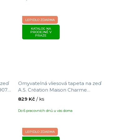
LEPIDLO ZDARMA
KATALOG NA
PRODEJNĚ V
PRAZE
 zeď
Omyvatelná vliesová tapeta na zeď
90761
A.S. Création Maison Charme
05 x
390762 s motivem proužků, velikost
829 Kč
/ ks
10,05 x 0,53 m
Do 6 pracovních dnů u vás doma
LEPIDLO ZDARMA