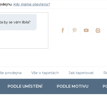
rodejnu.
Kdy máme otevřeno?
še prodejna
Vše o tapetách
Jak tapetovat
R
PODLE UMÍSTĚNÍ
PODLE MOTIVU
P