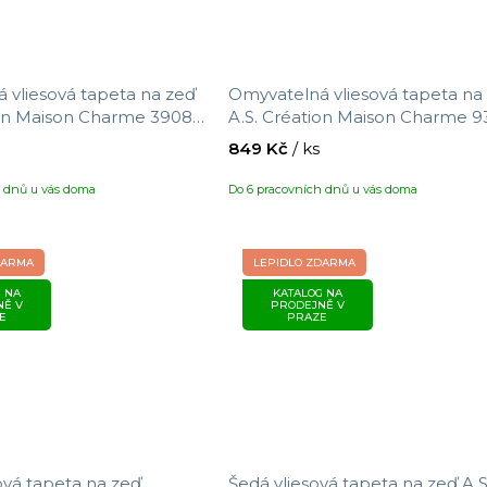
 vliesová tapeta na zeď
Omyvatelná vliesová tapeta na
ion Maison Charme 390851
A.S. Création Maison Charme 9
tky , velikost 10,05 x 0,53
s motivem květin, velikost 10,05
849 Kč
/ ks
0,53 m
h dnů u vás doma
Do 6 pracovních dnů u vás doma
DARMA
LEPIDLO ZDARMA
 NA
KATALOG NA
NĚ V
PRODEJNĚ V
E
PRAZE
ová tapeta na zeď
Šedá vliesová tapeta na zeď A.S