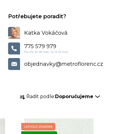
Katka Vokáčová
775 579 979
objednavky
@
metroflorenc.cz
Ř
Řadit podle:
Doporučujeme
a
z
e
n
LEPIDLO ZDARMA
í