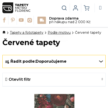
Přejít
na
Hledat
Login
NÁKUPN
obsah
Doprava zdarma
KOŠÍK
při nákupu nad 2 000 Kč
Domů
Tapety a fototapety
Podle motivu
Červené tapety
Červené tapety
Ř
Řadit podle:
Doporučujeme
a
z
e
Otevřít filtr
n
í
V
p
ý
r
p
o