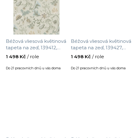
Béžová vliesová květinová
Béžová vliesová květinová
tapeta na zeď, 139412,
tapeta na zeď, 139427,
Vintage Flowers, Esta
Vintage Flowers, Esta
1 498 Kč
/ role
1 498 Kč
/ role
Home, velikost 10,05 x
Home, velikost 10,05 x
0,53 m
0,53 m
Do 21 pracovních dnů u vás doma
Do 21 pracovních dnů u vás doma