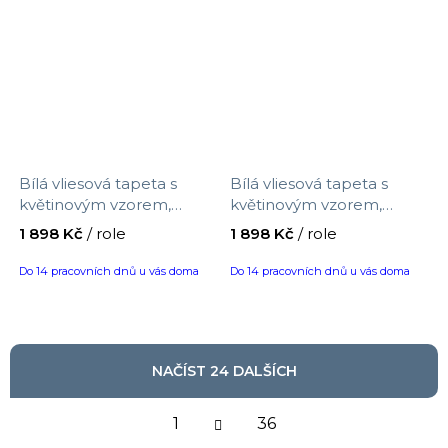
Bílá vliesová tapeta s
Bílá vliesová tapeta s
květinovým vzorem,
květinovým vzorem,
121082, Laura Ashley 3,
121083, Laura Ashley 3,
1 898 Kč
/ role
1 898 Kč
/ role
velikost 10 x 0,52 m
velikost 10 x 0,52 m
Do 14 pracovních dnů u vás doma
Do 14 pracovních dnů u vás doma
NAČÍST 24 DALŠÍCH
S
1
t
36
r
O