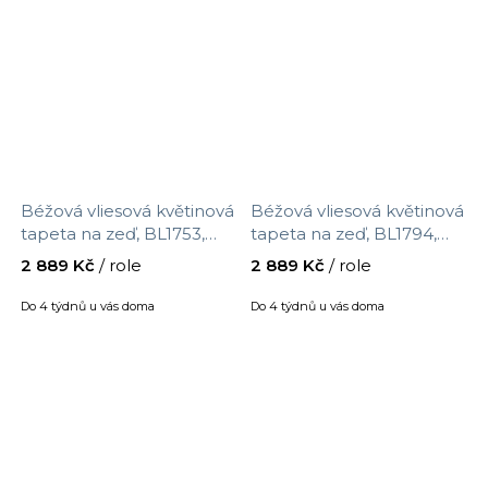
Béžová vliesová květinová
Béžová vliesová květinová
tapeta na zeď, BL1753,
tapeta na zeď, BL1794,
Blooms Second Edition
Blooms Second Edition
2 889 Kč
/ role
2 889 Kč
/ role
Resource Library, York,
Resource Library, York,
velikost 0,685 x 8,2 m
velikost 0,685 x 8,2 m
Do 4 týdnů u vás doma
Do 4 týdnů u vás doma