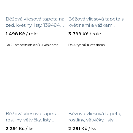
Béžová vliesová tapeta na
Béžová vliesová tapeta s
zeď, květiny, listy, 139484,
květinami a vážkami,
Vintage Flowers, Esta
BL1763, Blooms Second
1 498 Kč
/ role
3 799 Kč
/ role
Home, velikost 10,05 x
Edition Resource Library,
0,53 m
York, velikost 10 x 0,52 m
Do 21 pracovních dnů u vás doma
Do 4 týdnů u vás doma
Béžová vliesová tapeta,
Béžová vliesová tapeta,
rostliny, větvičky, listy
rostliny, větvičky, listy
318030, Twist, Eijffinger,
318050, Twist, Eijffinger,
2 291 Kč
/ ks
2 291 Kč
/ ks
velikost 0,52 x 10 m
velikost 0,52 x 10 m