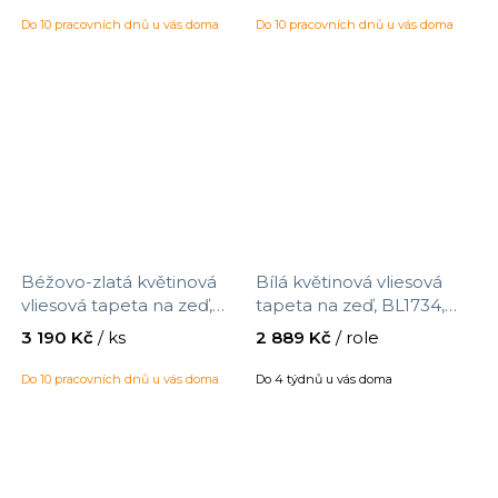
Do 10 pracovních dnů u vás doma
Do 10 pracovních dnů u vás doma
Béžovo-zlatá květinová
Bílá květinová vliesová
vliesová tapeta na zeď,
tapeta na zeď, BL1734,
340132, Gilded, Eijffinger,
Blooms Second Edition
3 190 Kč
/ ks
2 889 Kč
/ role
velikost 10 x 0,52 m
Resource Library, York,
velikost 0,685 x 8,2 m
Do 10 pracovních dnů u vás doma
Do 4 týdnů u vás doma