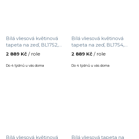
Bílá vliesová květinová
Bílá vliesová květinová
tapeta na zeď, BL1752,
tapeta na zeď, BL1754,
Blooms Second Edition
Blooms Second Edition
2 889 Kč
/ role
2 889 Kč
/ role
Resource Library, York,
Resource Library, York,
velikost 0,685 x 8,2 m
velikost 0,685 x 8,2 m
Do 4 týdnů u vás doma
Do 4 týdnů u vás doma
Bílá vliesová květinová
Bílá vliesová tapeta na