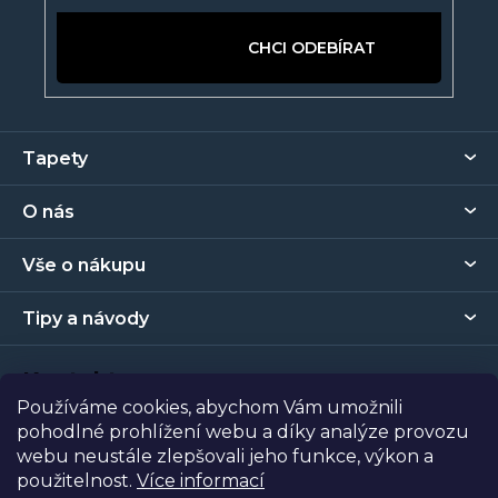
PŘIHLÁSIT SE
Z
Tapety
á
p
O nás
a
t
Vše o nákupu
í
Tipy a návody
Kontakt
Používáme cookies, abychom Vám umožnili
pohodlné prohlížení webu a díky analýze provozu
Prodejna
webu neustále zlepšovali jeho funkce, výkon a
použitelnost.
Více informací