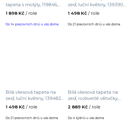
tapeta s motýly, 119846,
zeď, luční květiny, 139390,
Laura Ashley 3, velikost 10
Vintage Flowers, Esta
1 898 Kč
/ role
1 498 Kč
/ role
x 0,52 m
Home, velikost 10,05 x
0,53 m
Do 14 pracovních dnů u vás doma
Do 21 pracovních dnů u vás doma
Bílá vliesová tapeta na
Bílá vliesová tapeta na
zeď, luční květiny, 139482,
zeď, rozkvetlé větvičky,
Bloom, Vintage Flowers,
BL1783, Blooms Second
1 498 Kč
/ role
2 889 Kč
/ role
Esta Home, velikost 10,05
Edition Resource Library,
x 0,53 m
York, velikost 0,685 x 8,2
Do 21 pracovních dnů u vás doma
Do 4 týdnů u vás doma
m