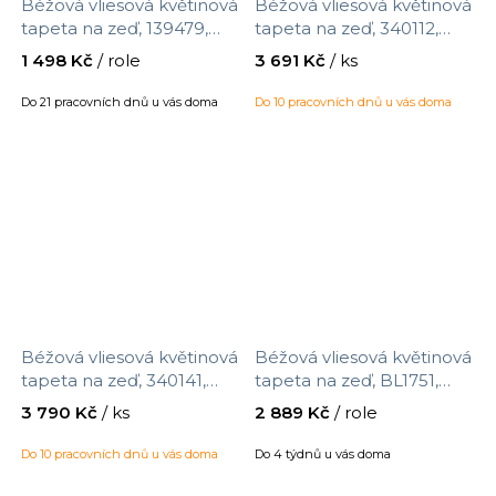
Béžová vliesová květinová
Béžová vliesová květinová
tapeta na zeď, 139479,
tapeta na zeď, 340112,
Vintage Flowers, Esta
Gilded, Eijffinger, velikost
1 498 Kč
/ role
3 691 Kč
/ ks
Home, velikost 10,05 x
10 x 0,688 m
0,53 m
Do 21 pracovních dnů u vás doma
Do 10 pracovních dnů u vás doma
Béžová vliesová květinová
Béžová vliesová květinová
tapeta na zeď, 340141,
tapeta na zeď, BL1751,
Gilded, Eijffinger, velikost
Blooms Second Edition
3 790 Kč
/ ks
2 889 Kč
/ role
10 x 0,52 m
Resource Library, York,
velikost 0,685 x 8,2 m
Do 10 pracovních dnů u vás doma
Do 4 týdnů u vás doma