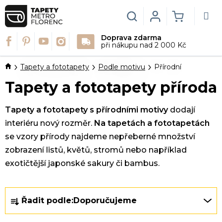
Přejít
na
Hledat
Login
NÁKUPN
obsah
Doprava zdarma
KOŠÍK
při nákupu nad 2 000 Kč
Domů
Tapety a fototapety
Podle motivu
Přírodní
Tapety a fototapety příroda
Tapety a fototapety s přírodními motivy
dodají
interiéru nový rozměr.
Na tapetách a fototapetách
se vzory přírody najdeme nepřeberné množství
zobrazení listů, květů, stromů nebo například
exotičtější japonské sakury či bambus.
Ř
Řadit podle:
Doporučujeme
a
z