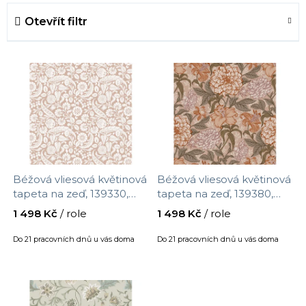
e
Otevřít filtr
n
í
V
p
ý
r
p
o
i
d
s
u
p
k
r
t
Béžová vliesová květinová
Béžová vliesová květinová
o
ů
tapeta na zeď, 139330,
tapeta na zeď, 139380,
d
Vintage Flowers, Esta
Vintage Flowers, Esta
1 498 Kč
/ role
1 498 Kč
/ role
u
Home, velikost 10,05 x
Home, velikost 10,05 x
0,53 m
0,53 m
k
Do 21 pracovních dnů u vás doma
Do 21 pracovních dnů u vás doma
t
ů