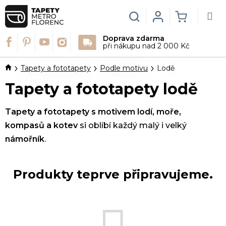
Přejít
na
Hledat
Login
NÁKUPN
obsah
Doprava zdarma
KOŠÍK
při nákupu nad 2 000 Kč
Domů
Tapety a fototapety
Podle motivu
Lodě
Tapety a fototapety lodě
Tapety a fototapety s motivem lodí, moře,
kompasů a kotev
si oblíbí každý malý i velký
námořník
.
Produkty teprve připravujeme.