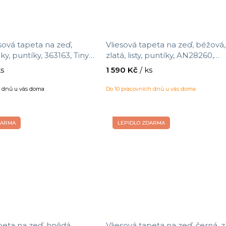
sová tapeta na zeď,
Vliesová tapeta na zeď, béžová,
tíky, 363163, Tiny
zlatá, listy, puntíky, AN28260,
ijffinger, velikost 10 x 0,52
Antibes, Decoprint, velikost 10,
ks
1 590 Kč
/ ks
0,53 m
h dnů u vás doma
Do 10 pracovních dnů u vás doma
DARMA
LEPIDLO ZDARMA
peta na zeď, hnědá,
Vliesová tapeta na zeď, černá, z