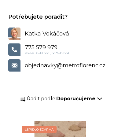
Katka Vokáčová
775 579 979
objednavky
@
metroflorenc.cz
Ř
Řadit podle:
Doporučujeme
a
z
e
n
LEPIDLO ZDARMA
í