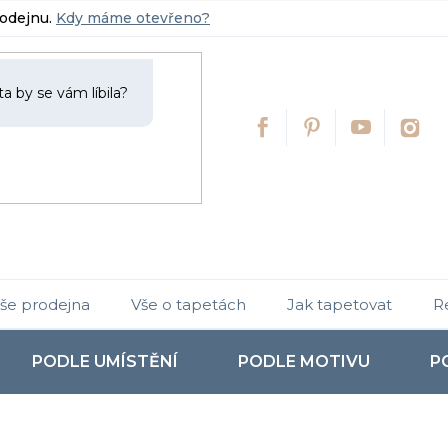
rodejnu.
Kdy máme otevřeno?
še prodejna
Vše o tapetách
Jak tapetovat
R
PODLE UMÍSTĚNÍ
PODLE MOTIVU
P