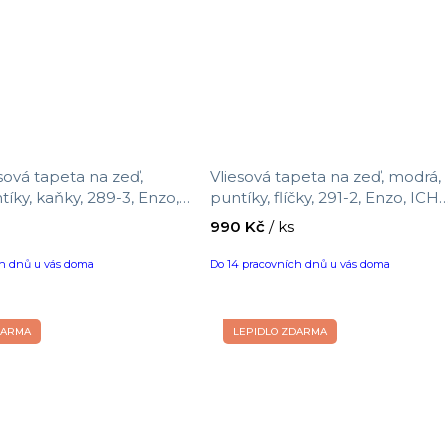
sová tapeta na zeď,
Vliesová tapeta na zeď, modrá,
tíky, kaňky, 289-3, Enzo,
puntíky, flíčky, 291-2, Enzo, ICH
erings, velikost 10,05 x
Wallcoverings, velikost 10,05 x 0
990 Kč
/ ks
m
ch dnů u vás doma
Do 14 pracovních dnů u vás doma
DARMA
LEPIDLO ZDARMA