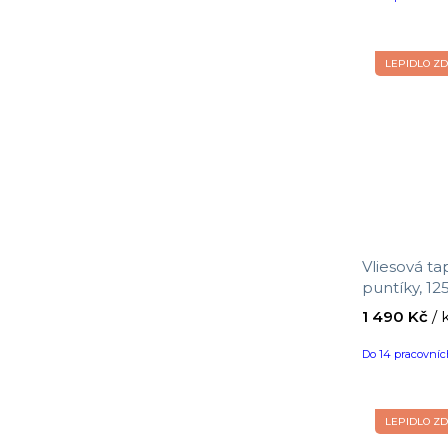
LEPIDLO Z
Vliesová ta
puntíky, 12
velikost 10
1 490 Kč
/ 
Do 14 pracovní
LEPIDLO Z