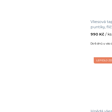
Vliesová ta
puntíky, flí
Wallcoverin
990 Kč
/ ks
m
Do 6 dnů u vás
LEPIDLO Z
Hnědá vlies