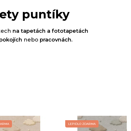
pety puntíky
stech
na tapetách a fototapetách
pokojích
nebo
pracovnách
.
DARMA
LEPIDLO ZDARMA