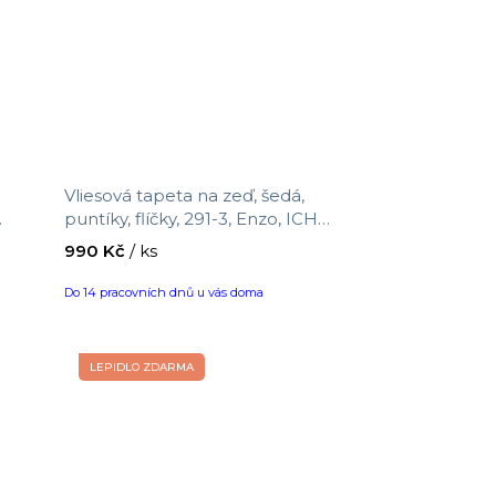
Vliesová tapeta na zeď, šedá,
puntíky, flíčky, 291-3, Enzo, ICH
,53
Wallcoverings, velikost 10,05 x 0,53
990 Kč
/ ks
m
Do 14 pracovních dnů u vás doma
LEPIDLO ZDARMA