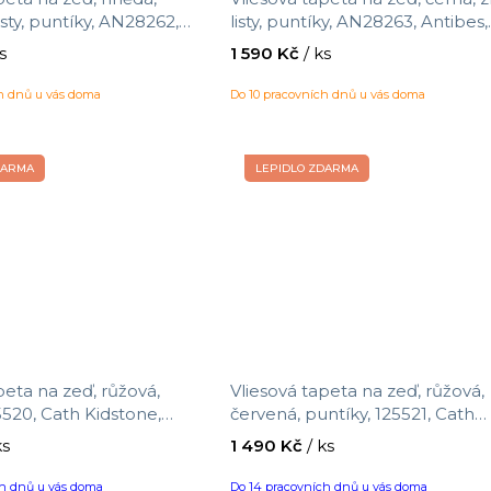
isty, puntíky, AN28262,
listy, puntíky, AN28263, Antibes,
coprint, velikost 10,05 x
Decoprint, velikost 10,05 x 0,53
s
1 590 Kč
/ ks
ch dnů u vás doma
Do 10 pracovních dnů u vás doma
DARMA
LEPIDLO ZDARMA
peta na zeď, růžová,
Vliesová tapeta na zeď, růžová,
5520, Cath Kidstone,
červená, puntíky, 125521, Cath
 x 0,52 m
Kidstone, velikost 10 x 0,52 m
ks
1 490 Kč
/ ks
ch dnů u vás doma
Do 14 pracovních dnů u vás doma