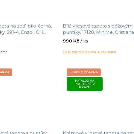
peta na zeď, bílo-černá,
Bílá vliesová tapeta s béžovými
čky, 291-4, Enzo, ICH
puntíky, 17120, MiniMe, Cristian
gs, velikost 10,05 x 0,53
by Parato, velikost 10,05 x 0,53
990 Kč
/ ks
 doma
Do 10 pracovních dnů u vás doma
DARMA
LEPIDLO ZDARMA
KATALOG NA
PRODEJNĚ V
PRAZE
ová tapeta s puntíky,
Krémová vliesová tapeta na ze