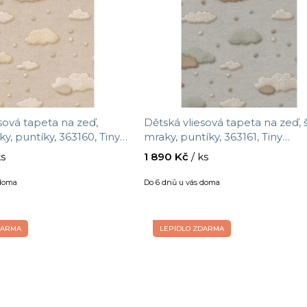
sová tapeta na zeď,
Dětská vliesová tapeta na zeď, 
y, puntíky, 363160, Tiny
mraky, puntíky, 363161, Tiny
ijffinger, velikost 10 x 0,52
Treasures, Eijffinger, velikost 10 
ks
1 890 Kč
/ ks
m
 doma
Do 6 dnů u vás doma
DARMA
LEPIDLO ZDARMA