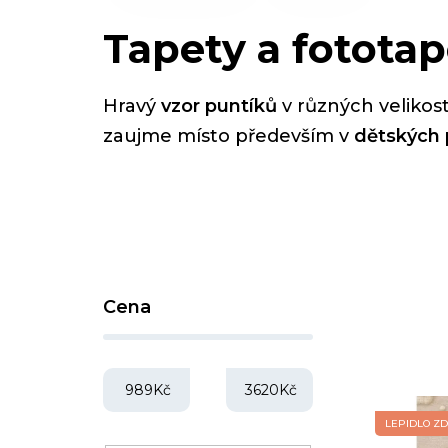
Tapety a fotota
Hravý
vzor puntíků
v různých veliko
zaujme místo především v
dětských 
P
Cena
o
s
t
989
Kč
3620
Kč
V
r
ý
LEPIDLO Z
a