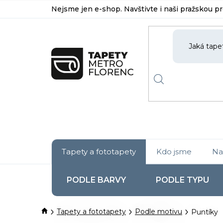
Přejít
Nejsme jen e-shop. Navštivte i naši pražskou p
na
obsah
Tapety a fototapety
Kdo jsme
Na
PODLE BARVY
PODLE TYPU
Domů
Tapety a fototapety
Podle motivu
Puntíky