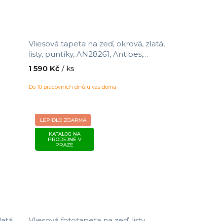
Vliesová tapeta na zeď, okrová, zlatá,
listy, puntíky, AN28261, Antibes,
05 x
Decoprint, velikost 10,05 x 0,53 m
1 590 Kč
/ ks
Do 10 pracovních dnů u vás doma
LEPIDLO ZDARMA
KATALOG NA
PRODEJNĚ V
PRAZE
latá,
Vliesová fototapeta na zeď, listy,