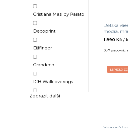
Cristiana Masi by Parato
Dětská vlie
Decoprint
modrá, mraky, pun
Treasures, E
1 890 Kč
/ 
m
Eijffinger
Do 7 pracovníc
Grandeco
LEPIDLO Z
ICH Wallcoverings
Zobrazit další
Origin
Parato
Vliesová ta