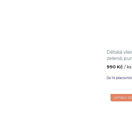
Dětská vlie
zelená, pun
ICH Wallcov
990 Kč
/ ks
0,53 m
Do 14 pracovní
LEPIDLO Z