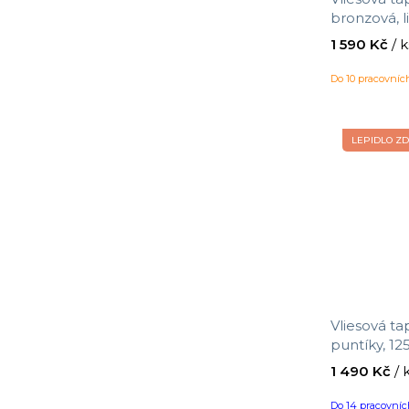
York
bronzová, l
Antibes, De
1 590 Kč
/ k
0,53 m
Do 10 pracovní
LEPIDLO Z
Vliesová ta
puntíky, 12
velikost 10
1 490 Kč
/ 
Do 14 pracovní