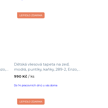
LEPIDLO ZDARMA
Dětská vliesová tapeta na zeď,
nzo,
modrá, puntíky, kaňky, 289-2, Enzo,
5 x
ICH Wallcoverings, velikost 10,05 x
990 Kč
/ ks
0,53 m
Do 14 pracovních dnů u vás doma
LEPIDLO ZDARMA