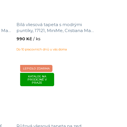
Bílá vliesová tapeta s modrými
a Masi
puntíky, 17121, MiniMe, Cristiana Masi
 m
by Parato, velikost 10,05 x 0,53 m
990 Kč
/ ks
Do 10 pracovních dnů u vás doma
LEPIDLO ZDARMA
KATALOG NA
PRODEJNĚ V
PRAZE
ď,
Růžová vliesová tapeta na zed,