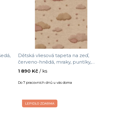
p
r
o
d
u
k
t
šedá,
Dětská vliesová tapeta na zeď,
ů
červeno-hnědá, mraky, puntíky,
x 0,52
363162, Tiny Treasures, Eijffinger,
1 890 Kč
/ ks
velikost 10 x 0,52 m
Do 7 pracovních dnů u vás doma
LEPIDLO ZDARMA