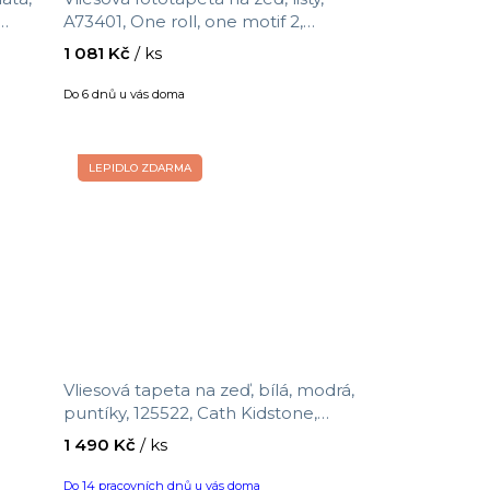
A73401, One roll, one motif 2,
 m
Grandeco, velikost 1,59 x 2,8 m
1 081 Kč
/ ks
Do 6 dnů u vás doma
LEPIDLO ZDARMA
Vliesová tapeta na zeď, bílá, modrá,
puntíky, 125522, Cath Kidstone,
velikost 10 x 0,52 m
1 490 Kč
/ ks
Do 14 pracovních dnů u vás doma