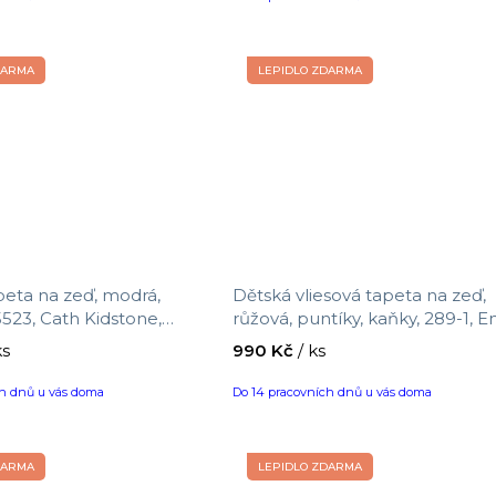
DARMA
LEPIDLO ZDARMA
peta na zeď, modrá,
Dětská vliesová tapeta na zeď,
5523, Cath Kidstone,
růžová, puntíky, kaňky, 289-1, E
 x 0,52 m
ICH Wallcoverings, velikost 10,0
ks
990 Kč
/ ks
0,53 m
ch dnů u vás doma
Do 14 pracovních dnů u vás doma
DARMA
LEPIDLO ZDARMA