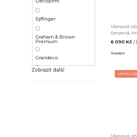
Decoprint
Eijffinger
Vliesová ob
červená, hn
Graham & Brown
TND29098, 
Premium
6 090 Kč
/
velikost 2,6
Skladem
Grandeco
Zobrazit další
LEPIDLO Z
ICH Wallcoverings
Masureel
Parato by Cristiana Masi
Rasch
Vliesová ob