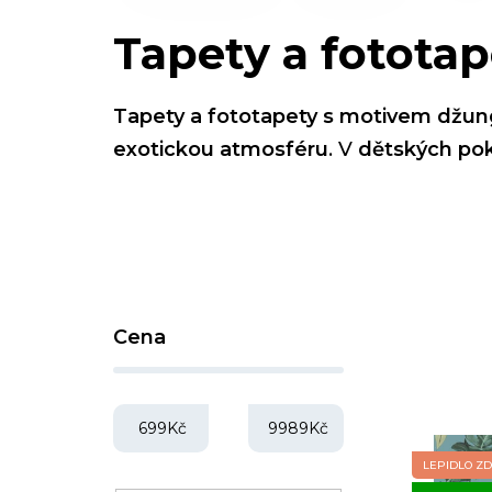
Tapety a fotota
Tapety a fototapety s motivem džun
exotickou atmosféru
. V
dětských pok
P
Cena
o
s
t
699
Kč
9989
Kč
r
LEPIDLO Z
V
a