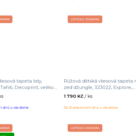
DARMA
LEPIDLO ZDARMA
iesová tapeta listy,
Růžová dětská vliesová tapeta 
ahiti, Decoprint, velikost
zeď džungle, 323022, Explore,
Eijffinger, velikost 0,52 x 10 m
ks
1 790 Kč
/ ks
ch dnů u vás doma
Do 10 pracovních dnů u vás doma
DARMA
LEPIDLO ZDARMA