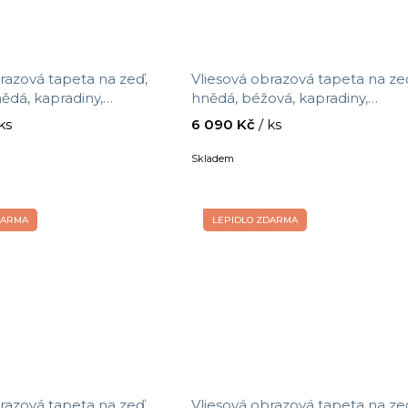
razová tapeta na zeď,
Vliesová obrazová tapeta na ze
ědá, kapradiny,
hnědá, béžová, kapradiny,
Terra Nova, Decoprint,
TND29099, Terra Nova, Decopri
 ks
6 090 Kč
/ ks
5 x 2,8 m
velikost 2,65 x 2,8 m
Skladem
DARMA
LEPIDLO ZDARMA
razová tapeta na zeď,
Vliesová obrazová tapeta na ze