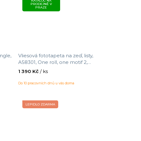
KATALOG NA
PRODEJNĚ V
PRAZE
ngle,
Vliesová fototapeta na zeď, listy,
A58301, One roll, one motif 2,
65 m
Grandeco, velikost 1,59 x 2,8 m
1 390 Kč
/ ks
Do 10 pracovních dnů u vás doma
LEPIDLO ZDARMA