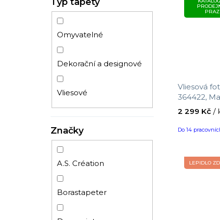
Typ tapety
KATALOG
PRODEJ
PRAZ
Omyvatelné
Dekorační a designové
Vliesová f
Vliesové
364422, Mag
2,65 m
2 299 Kč
/ 
Značky
Do 14 pracovní
A.S. Création
LEPIDLO Z
Borastapeter