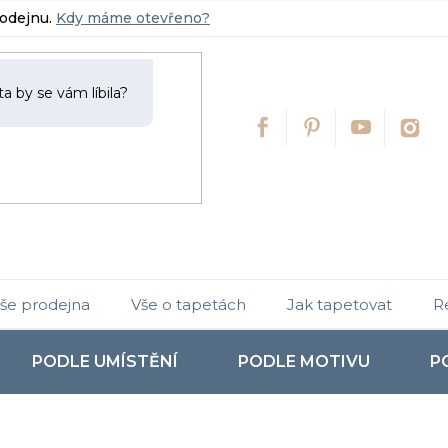
rodejnu.
Kdy máme otevřeno?
še prodejna
Vše o tapetách
Jak tapetovat
R
PODLE UMÍSTĚNÍ
PODLE MOTIVU
P