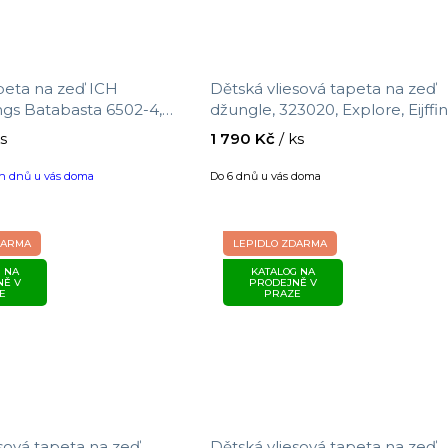
apeta na zeď ICH
Dětská vliesová tapeta na zeď
ngs Batabasta 6502-4,
džungle, 323020, Explore, Eijffi
,05 x 0,53 m
velikost 0,52 x 10 m
ks
1 790 Kč
/ ks
ch dnů u vás doma
Do 6 dnů u vás doma
DARMA
LEPIDLO ZDARMA
 NA
KATALOG NA
NĚ V
PRODEJNĚ V
E
PRAZE
sová tapeta na zeď,
Dětská vliesová tapeta na zeď,