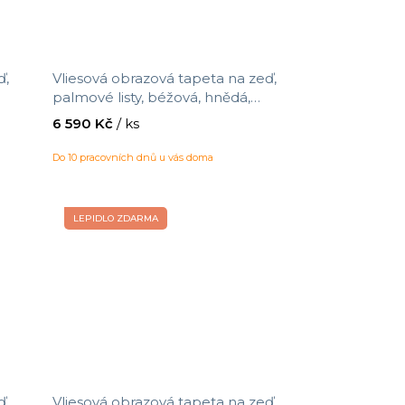
ď,
Vliesová obrazová tapeta na zeď,
palmové listy, béžová, hnědá,
nt,
IMD28122, Imani, Decoprint, velikost
6 590 Kč
/ ks
2,12 x 3 m
Do 10 pracovních dnů u vás doma
LEPIDLO ZDARMA
ď,
Vliesová obrazová tapeta na zeď,