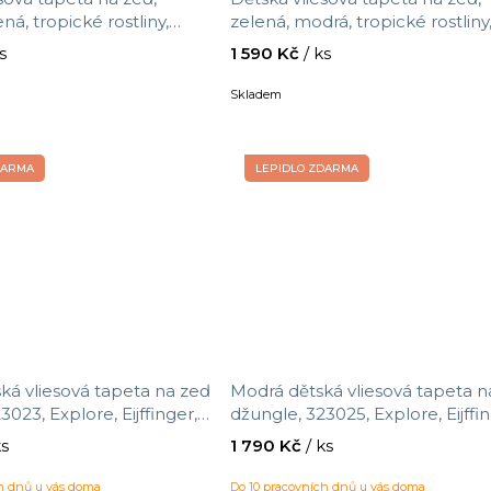
ná, tropické rostliny,
zelená, modrá, tropické rostliny
 Parato by Cristiana Masi,
4420, Momi, Parato by Cristiana
s
1 590 Kč
/ ks
,05 x 0,53 m
Masi, velikost 10,05 x 0,53 m
Skladem
DARMA
LEPIDLO ZDARMA
sová tapeta na zeď
Modrá dětská vliesová tapeta n
3023, Explore, Eijffinger,
džungle, 323025, Explore, Eijffin
52 x 10 m
velikost 0,52 x 10 m
ks
1 790 Kč
/ ks
ch dnů u vás doma
Do 10 pracovních dnů u vás doma