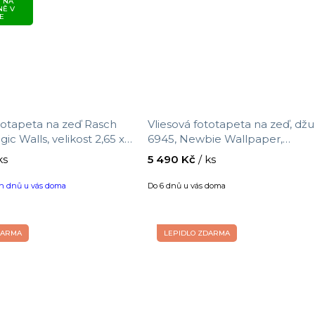
 NA
NĚ V
E
ototapeta na zeď Rasch
Vliesová fototapeta na zeď, džu
ic Walls, velikost 2,65 x
6945, Newbie Wallpaper,
Borastapeter, velikost 2,94 x 2,
ks
5 490 Kč
/ ks
ch dnů u vás doma
Do 6 dnů u vás doma
DARMA
LEPIDLO ZDARMA