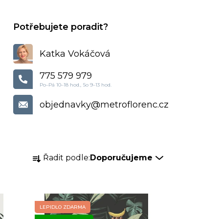
Katka Vokáčová
775 579 979
objednavky
@
metroflorenc.cz
Ř
Řadit podle:
Doporučujeme
a
z
e
n
LEPIDLO ZDARMA
í