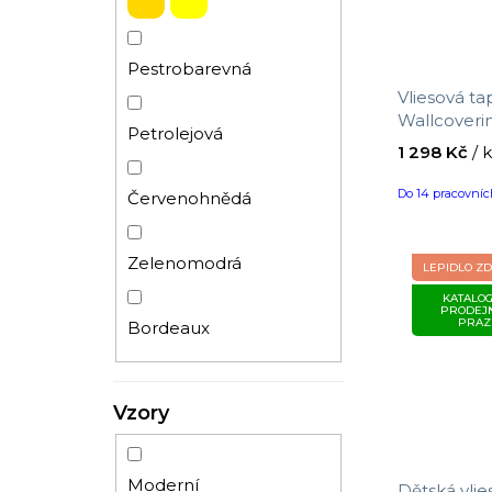
Pestrobarevná
Vliesová t
Wallcoveri
Petrolejová
velikost 10
1 298 Kč
/ 
Do 14 pracovní
Červenohnědá
Zelenomodrá
LEPIDLO Z
KATALOG
PRODEJ
PRAZ
Bordeaux
Vzory
Moderní
Dětská vlie