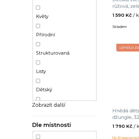
růžová, zele
4423, Momi,
1 590 Kč
/ k
Květy
velikost 10
Skladem
Přírodní
LEPIDLO Z
Strukturovaná
Listy
Dětský
Zobrazit další
Džungle
Hnědá dětská vlie
džungle, 32
velikost 0,
Dle místnosti
1 790 Kč
/ 
Palmy
Do 10 pracovní