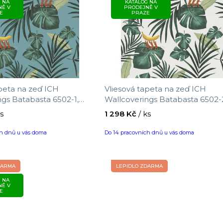
 NA
KATALOG NA
NĚ V
PRODEJNĚ V
E
PRAZE
apeta na zeď ICH
Vliesová tapeta na zeď ICH
ngs Batabasta 6502-1,
Wallcoverings Batabasta 6502-
,05 x 0,53 m
velikost 10,05 x 0,53 m
ks
1 298 Kč
/ ks
ch dnů u vás doma
Do 14 pracovních dnů u vás doma
DARMA
LEPIDLO ZDARMA
 NA
NĚ V
E