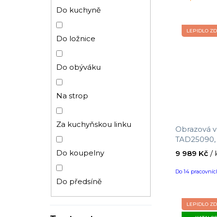
Zvířátka
Do kuchyně
LEPIDLO Z
Květiny
Do ložnice
Zvířata
Do obýváku
Motýli
Na strop
Rostliny
Za kuchyňskou linku
Obrazová vl
TAD25090, T
2 x 2,8 m
Papoušci
Do koupelny
9 989 Kč
/ 
Do 14 pracovní
Leopardi
Do předsíně
LEPIDLO Z