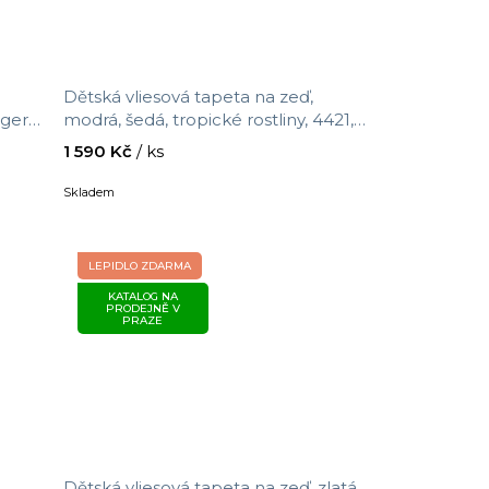
Dětská vliesová tapeta na zeď,
nger,
modrá, šedá, tropické rostliny, 4421,
Momi, Parato by Cristiana Masi,
1 590 Kč
/ ks
velikost 10,05 x 0,53 m
Skladem
LEPIDLO ZDARMA
KATALOG NA
PRODEJNĚ V
PRAZE
Dětská vliesová tapeta na zeď, zlatá,