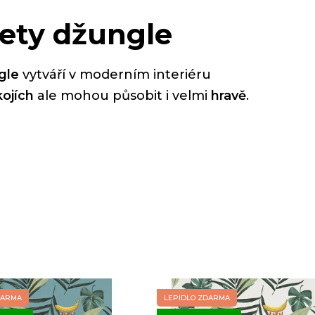
pety džungle
gle
vytváří v moderním interiéru
ojích
ale mohou působit i velmi
hravě
.
DARMA
LEPIDLO ZDARMA