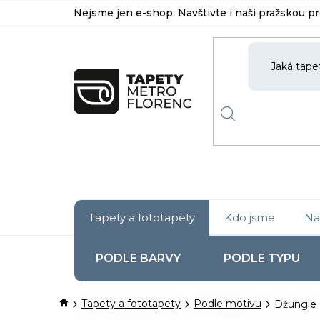
Přejít
Nejsme jen e-shop. Navštivte i naši pražskou p
na
obsah
Tapety a fototapety
Kdo jsme
Na
PODLE BARVY
PODLE TYPU
Domů
Tapety a fototapety
Podle motivu
Džungle