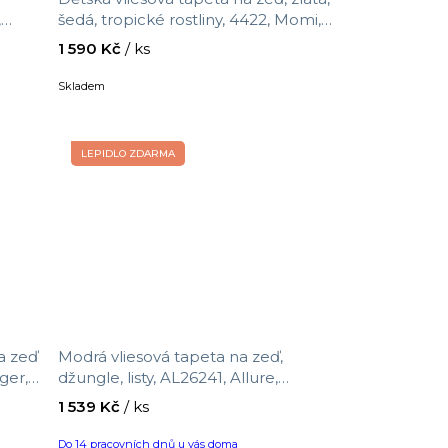
,
šedá, tropické rostliny, 4422, Momi,
Parato by Cristiana Masi, velikost
1 590 Kč
/ ks
10,05 x 0,53 m
Skladem
LEPIDLO ZDARMA
a zeď
Modrá vliesová tapeta na zeď,
ger,
džungle, listy, AL26241, Allure,
Decoprint, velikost 10,05 x 0,53 m
1 539 Kč
/ ks
Do 14 pracovních dnů u vás doma