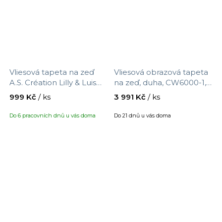
Vliesová tapeta na zeď
Vliesová obrazová tapeta
A.S. Création Lilly & Luis
na zeď, duha, CW6000-1,
771421, velikost 10,05 m x
Cute Walls, Decoprint,
999 Kč
/ ks
3 991 Kč
/ ks
0,53 m
velikost 2,12 x 2,8 m
Do 6 pracovních dnů u vás doma
Do 21 dnů u vás doma