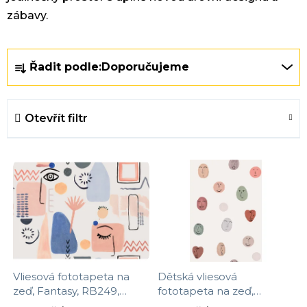
zábavy.
Ř
Řadit podle:
Doporučujeme
a
z
e
Otevřít filtr
n
í
V
p
ý
r
p
o
i
d
s
u
p
k
r
t
Vliesová fototapeta na
Dětská vliesová
o
ů
zeď, Fantasy, RB249,
fototapeta na zeď,
d
Daydreamers, Grandeco,
Smileys, RB307,