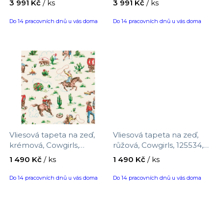
3 991 Kč
/ ks
3 991 Kč
/ ks
u
velikost 2 x 2,85 m
Daydreamers, Grandeco,
velikost 2 x 2,85 m
k
Do 14 pracovních dnů u vás doma
Do 14 pracovních dnů u vás doma
t
ů
Vliesová tapeta na zeď,
Vliesová tapeta na zeď,
krémová, Cowgirls,
růžová, Cowgirls, 125534,
125533, Cath Kidstone,
Cath Kidstone, velikost 10
1 490 Kč
/ ks
1 490 Kč
/ ks
velikost 10 x 0,52 m
x 0,52 m
Do 14 pracovních dnů u vás doma
Do 14 pracovních dnů u vás doma