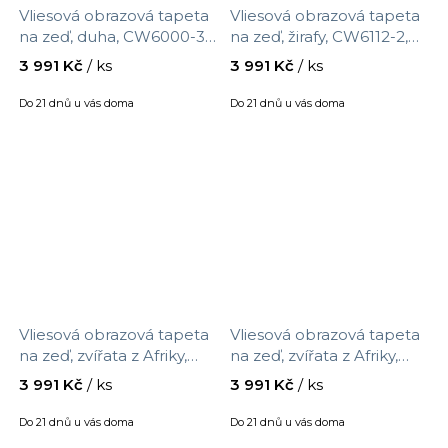
Vliesová obrazová tapeta
Vliesová obrazová tapeta
na zeď, duha, CW6000-3,
na zeď, žirafy, CW6112-2,
Cute Walls, Decoprint,
Cute Walls, Decoprint,
3 991 Kč
/ ks
3 991 Kč
/ ks
velikost 2,12 x 2,8 m
velikost 2,12 x 2,8 m
Do 21 dnů u vás doma
Do 21 dnů u vás doma
Vliesová obrazová tapeta
Vliesová obrazová tapeta
na zeď, zvířata z Afriky,
na zeď, zvířata z Afriky,
CW6113-2, Cute Walls,
CW6114-2, Cute Walls,
3 991 Kč
/ ks
3 991 Kč
/ ks
Decoprint, velikost 2,12 x
Decoprint, velikost 2,12 x
2,8 m
2,8 m
Do 21 dnů u vás doma
Do 21 dnů u vás doma