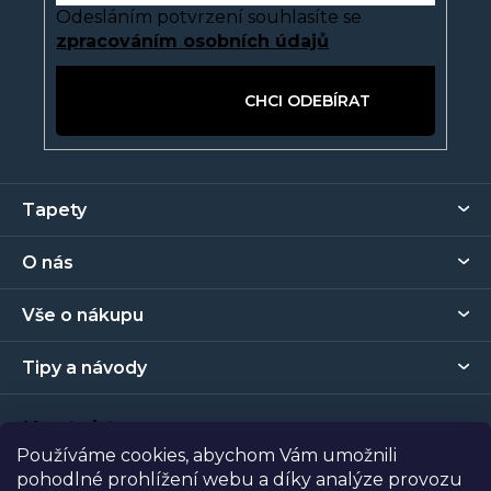
p
Odesláním potvrzení souhlasíte se
i
zpracováním osobních údajů
s
u
PŘIHLÁSIT SE
Z
Tapety
á
p
O nás
a
t
Vše o nákupu
í
Tipy a návody
Kontakt
Používáme cookies, abychom Vám umožnili
pohodlné prohlížení webu a díky analýze provozu
Prodejna