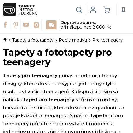
Přejít
na
Hledat
Login
NÁKUPN
obsah
Doprava zdarma
KOŠÍK
při nákupu nad 2 000 Kč
Domů
Tapety a fototapety
Podle motivu
Pro teenagery
Tapety a fototapety pro
teenagery
Tapety pro teenagery
přináší moderní a trendy
designy, které dokonale vyjádří jedinečný styl a
osobnost vašich teenagerů. K dispozici je široká
nabídka
tapet pro teenagery
s různými motivy,
barvami a texturami, které dokonale zapadnou do
pokoje každého teenagera. S našimi
tapetami pro
teenagery
můžete snadno vytvořit moderní a
jedinečný prostor s úplně novou úrovni designu a