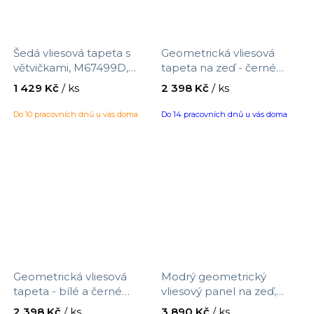
Šedá vliesová tapeta s
Geometrická vliesová
větvičkami, M67499D,
tapeta na zeď - černé
Botanique, Ugepa,
obrysy trojúhelníků
1 429 Kč
/ ks
2 398 Kč
/ ks
velikost 1,06 x 10,05 m
347683, Precious, Origin,
velikost 0,53 x 10,05 m
Do 10 pracovních dnů u vás doma
Do 14 pracovních dnů u vás doma
Geometrická vliesová
Modrý geometrický
tapeta - bílé a černé
vliesový panel na zeď,
kosočtverce 347670,
323103,1,06x2,8m, Explore,
2 398 Kč
/ ks
3 890 Kč
/ ks