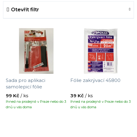
e
Otevřít filtr
n
í
V
p
ý
r
p
o
i
d
s
u
p
k
r
t
Sada pro aplikaci
Fólie zakrývací 45800
o
ů
samolepicí fólie
d
99 Kč
/ ks
39 Kč
/ ks
u
Ihned na prodejně v Praze nebo do 3
Ihned na prodejně v Praze nebo do 3
k
dnů u vás doma
dnů u vás doma
t
ů