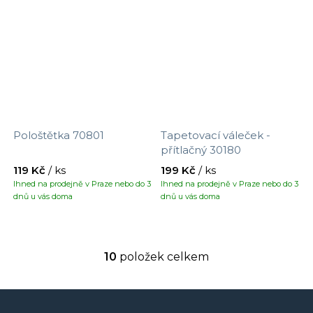
Pološtětka 70801
Tapetovací váleček -
přítlačný 30180
119 Kč
/ ks
199 Kč
/ ks
Ihned na prodejně v Praze nebo do 3
Ihned na prodejně v Praze nebo do 3
dnů u vás doma
dnů u vás doma
10
položek celkem
O
v
l
á