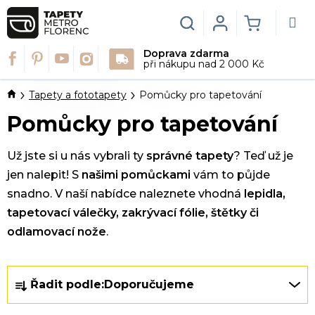
Přejít
na
Hledat
Login
NÁKUPN
obsah
Doprava zdarma
KOŠÍK
při nákupu nad 2 000 Kč
Domů
Tapety a fototapety
Pomůcky pro tapetování
Pomůcky pro tapetování
Už jste si u nás vybrali ty
správné
tapety
? Teď už je
jen nalepit! S
našimi pomůckami
vám to půjde
snadno. V naší nabídce naleznete vhodná
lepidla,
tapetovací válečky, zakrývací fólie, štětky či
odlamovací nože
.
Ř
Řadit podle:
Doporučujeme
a
z