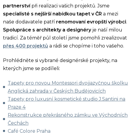
partnerství
při realizaci vašich projektů. Jsme
specialisté s nejširší nabídkou tapet v ČR
a mezi
naše dodavatele patří
renomovaní evropští výrobci
.
Spolupráce s architekty a designéry
je naší milou
tradicí. Za téměř půl století jsme pomohli zrealizovat
přes 400 projektů
a rádi se chopíme i toho vašeho.
Prohlédněte si vybrané designérské projekty, na
kterých jsme se podíleli:
Tapety pro novou Montessori dvojjazyčnou školku
Anglická zahrada v Českých Budějovicích
Tapety pro luxusní kosmetické studio J.Santini na
Praze 4
Rekonstrukce překrásného zámku ve Východních
Čechách
Café Colore Praha