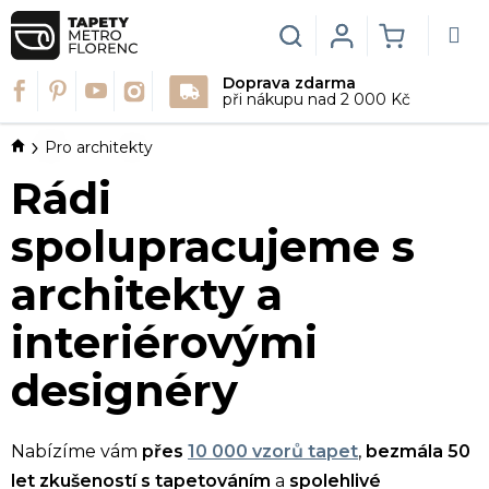
Přejít
na
Hledat
Login
NÁKUPN
obsah
Doprava zdarma
KOŠÍK
při nákupu nad 2 000 Kč
Domů
Pro architekty
Rádi
spolupracujeme s
architekty a
interiérovými
designéry
Nabízíme vám
přes
10 000 vzorů tapet
,
bezmála 5
0
let zkušeností s tapetováním
a
spolehlivé