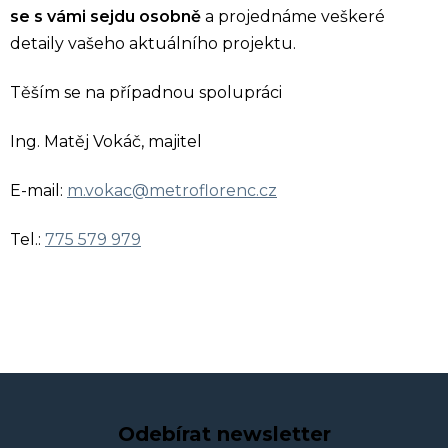
se s vámi sejdu osobně
a projednáme veškeré
detaily vašeho aktuálního projektu.
Těším se na případnou spolupráci
Ing. Matěj Vokáč, majitel
E-mail:
m.vokac@metroflorenc.cz
Tel.:
775 579 979
Odebírat newsletter