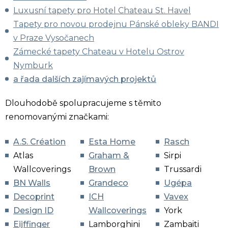
Luxusní tapety pro Hotel Chateau St. Havel
Tapety pro novou prodejnu Pánské obleky BANDI
v Praze Vysočanech
Zámecké tapety Chateau v Hotelu Ostrov
Nymburk
a řada dalších zajímavých projektů
Dlouhodobě spolupracujeme s těmito
renomovanými značkami:
A.S. Création
Esta Home
Rasch
Atlas
Graham &
Sirpi
Wallcoverings
Brown
Trussardi
BN Walls
Grandeco
Ugépa
Decoprint
ICH
Vavex
Design ID
Wallcoverings
York
Eijffinger
Lamborghini
Zambaiti