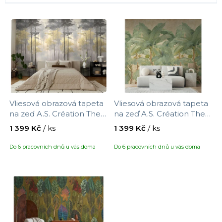
í
V
p
ý
r
p
o
i
d
s
u
p
k
r
t
Vliesová obrazová tapeta
Vliesová obrazová tapeta
o
ů
na zeď A.S. Création The
na zeď A.S. Création The
d
Wall IV 792499, velikost
Wall IV 792469, velikost
1 399 Kč
/ ks
1 399 Kč
/ ks
u
0,53 x 8,8 m
0,53 x 8,8 m
k
Do 6 pracovních dnů u vás doma
Do 6 pracovních dnů u vás doma
t
ů