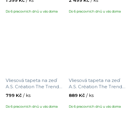
1 399 Kč
/ ks
2 499 Kč
/ ks
0,53 x 8,8 m
0,53 x 20,1 m
Do 6 pracovních dnů u vás doma
Do 6 pracovních dnů u vás doma
Vliesová tapeta na zeď
Vliesová tapeta na zeď
A.S. Création The Trend
A.S. Création The Trend
Spectrum 908018,
Spectrum 792333,
799 Kč
/ ks
889 Kč
/ ks
velikost 10,05 x 0,53 m
velikost 10,05 x 0,53 m
Do 6 pracovních dnů u vás doma
Do 6 pracovních dnů u vás doma