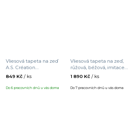
Vliesová tapeta na zeď
Vliesová tapeta na zeď,
A.S. Création
růžová, béžová, imitace
Metropolitan Stories
kostkované látky, 363145,
849 Kč
/ ks
1 890 Kč
/ ks
Vibes & Styles 399883,
Tiny Treasures, Eijffinger,
velikost 10,05 x 0,53 m
velikost 10 x 0,52 m
Do 6 pracovních dnů u vás doma
Do 7 pracovních dnů u vás doma