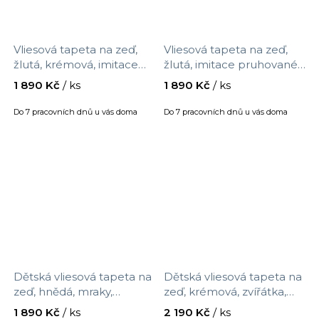
Vliesová tapeta na zeď,
Vliesová tapeta na zeď,
žlutá, krémová, imitace
žlutá, imitace pruhované
kostkované látky, 363146,
látky, 363151, Tiny
1 890 Kč
/ ks
1 890 Kč
/ ks
Tiny Treasures, Eijffinger,
Treasures, Eijffinger,
velikost 10 x 0,52 m
velikost 10 x 0,52 m
Do 7 pracovních dnů u vás doma
Do 7 pracovních dnů u vás doma
Dětská vliesová tapeta na
Dětská vliesová tapeta na
zeď, hnědá, mraky,
zeď, krémová, zvířátka,
puntíky, 363160, Tiny
květiny, 363190, Tiny
1 890 Kč
/ ks
2 190 Kč
/ ks