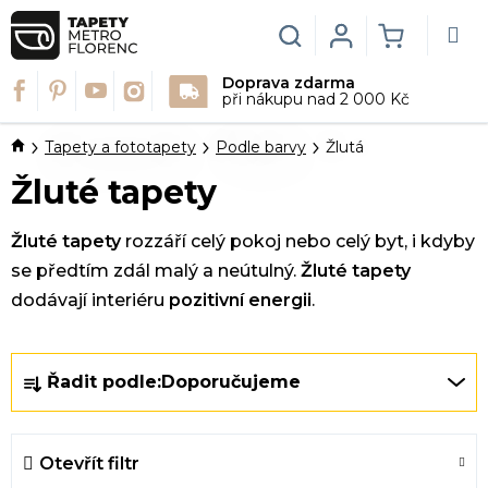
Přejít
na
Hledat
Login
NÁKUPN
obsah
Doprava zdarma
KOŠÍK
při nákupu nad 2 000 Kč
Domů
Tapety a fototapety
Podle barvy
Žlutá
Žluté tapety
Žluté tapety
rozzáří celý pokoj nebo celý byt, i kdyby
se předtím zdál malý a neútulný.
Žluté tapety
dodávají interiéru
pozitivní energii
.
Ř
Řadit podle:
Doporučujeme
a
z
e
Otevřít filtr
n