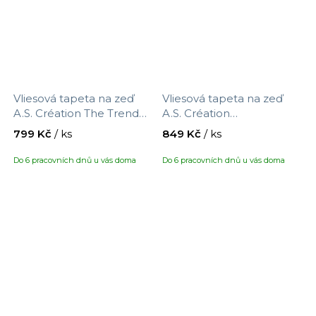
Vliesová tapeta na zeď
Vliesová tapeta na zeď
A.S. Création The Trend
A.S. Création
Spectrum 324798,
Metropolitan Stories
799 Kč
/ ks
849 Kč
/ ks
velikost 10,05 x 0,53 m
Vibes & Styles 792025,
velikost 10,05 x 0,53 m
Do 6 pracovních dnů u vás doma
Do 6 pracovních dnů u vás doma