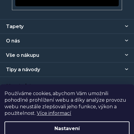
Z
Tapety
á
p
O nás
a
t
Vše o nákupu
í
Tipy a návody
Kontakt
Používáme cookies, abychom Vám umožnili
pohodlné prohlížení webu a díky analýze provozu
Prodejna
webu neustále zlepšovali jeho funkce, výkon a
použitelnost.
Více informací
Copyright 2026
Tapety Metro Florenc
. Všechna práva
vyhrazena.
Nastavení