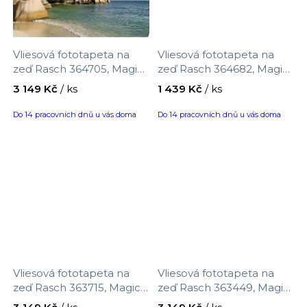
Vliesová fototapeta na
Vliesová fototapeta na
zeď Rasch 364705, Magic
zeď Rasch 364682, Magic
Walls, velikost 3,71 x 2,65
Walls, velikost 1,59 x 2,65
3 149 Kč
/ ks
1 439 Kč
/ ks
m
m
Do 14 pracovních dnů u vás doma
Do 14 pracovních dnů u vás doma
Vliesová fototapeta na
Vliesová fototapeta na
zeď Rasch 363715, Magic
zeď Rasch 363449, Magic
Walls, velikost 3,71 x 2,65
Walls, velikost 3,71 x 2,65