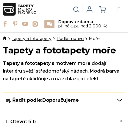
Přejít
na
Hledat
Login
NÁKUPN
obsah
Doprava zdarma
KOŠÍK
při nákupu nad 2 000 Kč
Domů
Tapety a fototapety
Podle motivu
Moře
Tapety a fototapety moře
Tapety a fototapety s motivem moře
dodají
interiéru svěží středomořský nádech.
Modrá barva
na tapetě
uklidňuje a má zchlazující efekt.
Ř
Řadit podle:
Doporučujeme
a
z
e
Otevřít filtr
n