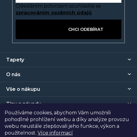
p
Odesláním potvrzení souhlasíte se
i
zpracováním osobních údajů
s
u
PŘIHLÁSIT SE
Z
Tapety
á
p
O nás
a
t
Vše o nákupu
í
Tipy a návody
Používáme cookies, abychom Vám umožnili
pohodlné prohlížení webu a díky analýze provozu
Kontakt
webu neustále zlepšovali jeho funkce, výkon a
použitelnost.
Více informací