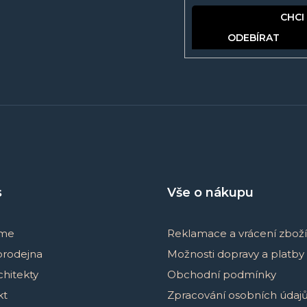
PŘIHLÁSIT SE
s
Vše o nákupu
sme
Reklamace a vrácení zboží
prodejna
Možnosti dopravy a platby
chitekty
Obchodní podmínky
kt
Zpracování osobních údaj