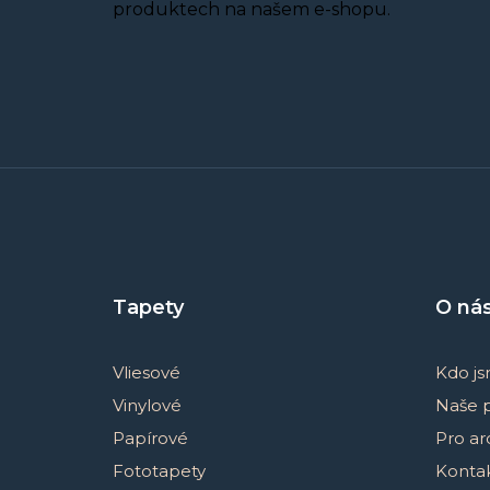
produktech na našem e-shopu.
Z
á
p
a
Tapety
O ná
t
í
Vliesové
Kdo j
Vinylové
Naše 
Papírové
Pro ar
Fototapety
Konta