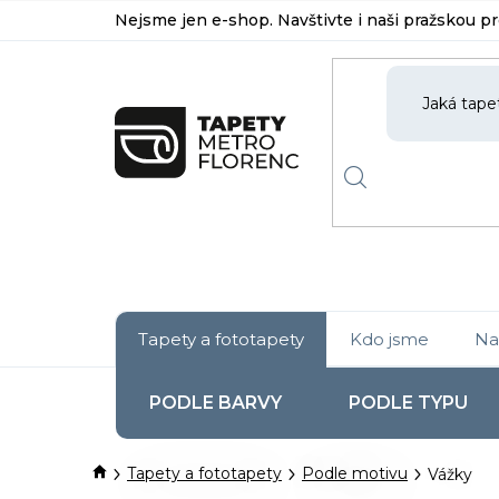
Přejít
Nejsme jen e-shop. Navštivte i naši pražskou p
na
obsah
Tapety a fototapety
Kdo jsme
Na
PODLE BARVY
PODLE TYPU
Domů
Tapety a fototapety
Podle motivu
Vážky