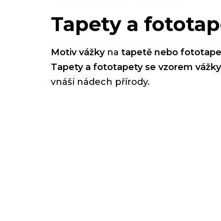
Tapety a fototap
Motiv vážky
na
tapetě nebo fototape
Tapety a fototapety se vzorem vážky
vnáší nádech přírody.
P
o
s
t
r
a