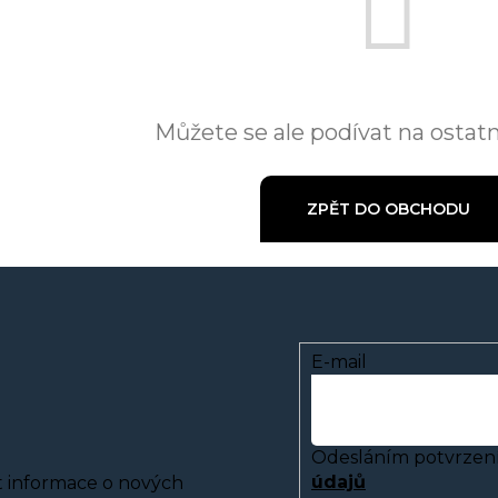
Můžete se ale podívat na ostatn
ZPĚT DO OBCHODU
E-mail
Odesláním potvrzení
údajů
t informace o nových