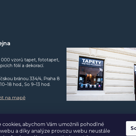
ejna
 000 vzorů tapet, fototapet,
icích fólií a dekorací.
íčskou bránou 334/4, Praha 8
0–18 hod., So 9–13 hod.
it na mapě
 cookies, abychom Vám umožnili pohodlné
S
 webu a díky analýze provozu webu neustále