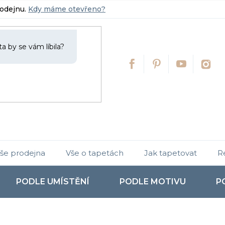
rodejnu.
Kdy máme otevřeno?
še prodejna
Vše o tapetách
Jak tapetovat
R
PODLE UMÍSTĚNÍ
PODLE MOTIVU
P