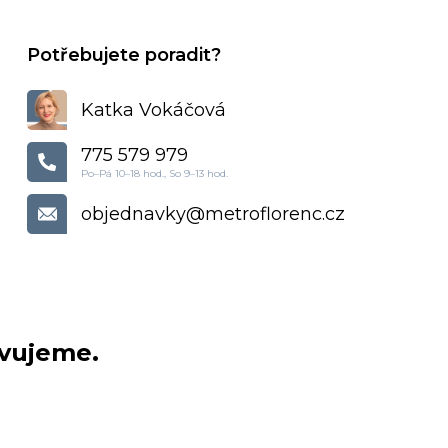
Katka Vokáčová
775 579 979
objednavky
@
metroflorenc.cz
avujeme.