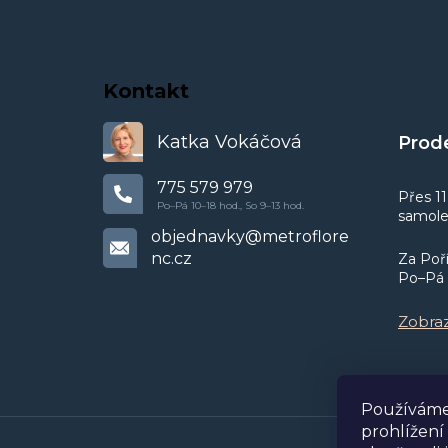
Kontakt
Katka Vokáčová
Prod
775 579 979
Přes 11
samolep
objednavky
@
metroflore
nc.cz
Za Poř
Po–Pá 1
Zobraz
Používáme
prohlížení