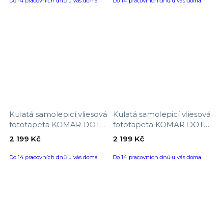
Do 14 pracovních dnů u vás doma
Do 14 pracovních dnů u vás doma
Kulatá samolepicí vliesová
Kulatá samolepicí vliesová
fototapeta KOMAR DOTs
fototapeta KOMAR DOTs
D1-055 Amazonian Spirit,
D1-054 Precious Peaks,
2 199 Kč
2 199 Kč
velikost ø 125 cm
velikost ø 125 cm
Do 14 pracovních dnů u vás doma
Do 14 pracovních dnů u vás doma