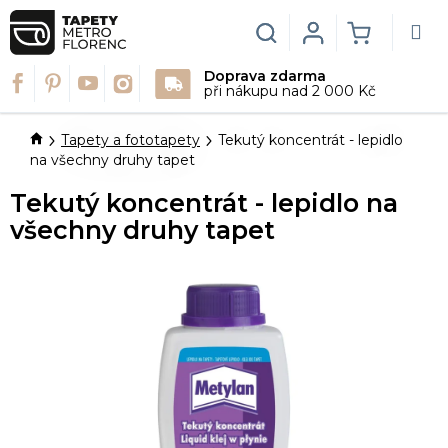
Přejít
na
Hledat
Login
NÁKUPN
obsah
Doprava zdarma
KOŠÍK
při nákupu nad 2 000 Kč
Domů
Tapety a fototapety
Tekutý koncentrát - lepidlo
na všechny druhy tapet
Tekutý koncentrát - lepidlo na
všechny druhy tapet