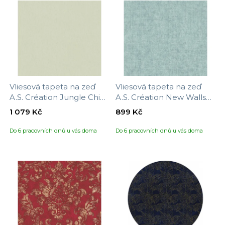
Vliesová tapeta na zeď
Vliesová tapeta na zeď
A.S. Création Jungle Chic
A.S. Création New Walls
377033, velikost 10,05 x
374233, velikost 10,05 x
1 079 Kč
899 Kč
0,53 m
0,53 m
Do 6 pracovních dnů u vás doma
Do 6 pracovních dnů u vás doma