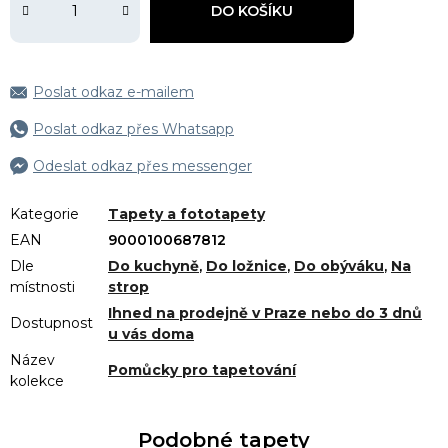
DO KOŠÍKU
Poslat odkaz e-mailem
Poslat odkaz přes Whatsapp
Odeslat odkaz přes messenger
Kategorie
Tapety a fototapety
EAN
9000100687812
Dle
Do kuchyně
,
Do ložnice
,
Do obýváku
,
Na
místnosti
strop
Ihned na prodejně v Praze nebo do 3 dnů
Dostupnost
u vás doma
Název
Pomůcky pro tapetování
kolekce
Podobné tapety