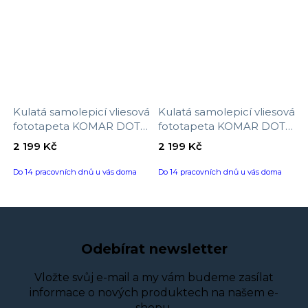
Kulatá samolepicí vliesová
Kulatá samolepicí vliesová
fototapeta KOMAR DOTs
fototapeta KOMAR DOTs
D1-045 Ornament,
D1-043 Palma, velikost ø
2 199 Kč
2 199 Kč
velikost ø 125 cm
125 cm
Do 14 pracovních dnů u vás doma
Do 14 pracovních dnů u vás doma
Odebírat newsletter
Vložte svůj e-mail a my vám budeme zasílat
informace o nových produktech na našem e-
shopu.