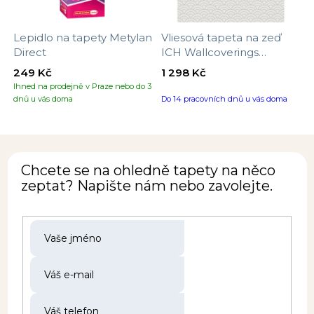
Lepidlo na tapety Metylan
Vliesová tapeta na zeď
Direct
ICH Wallcoverings
Batabasta 6506-1, velikost
249 Kč
1 298 Kč
10,05 x 0,53 m
Ihned na prodejně v Praze nebo do 3
dnů u vás doma
Do 14 pracovních dnů u vás doma
Chcete se na ohledně tapety na něco
zeptat? Napište nám nebo zavolejte.