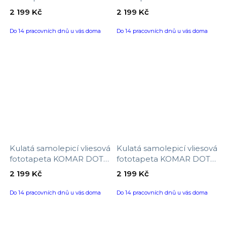
D1-049 Gaia, velikost ø 125
D1-048 Marble Vibe,
2 199 Kč
2 199 Kč
cm
velikost ø 125 cm
Do 14 pracovních dnů u vás doma
Do 14 pracovních dnů u vás doma
Kulatá samolepicí vliesová
Kulatá samolepicí vliesová
fototapeta KOMAR DOTs
fototapeta KOMAR DOTs
D1-047 Exotic Jungle,
D1-046 Echeveria, velikost
2 199 Kč
2 199 Kč
velikost ø 125 cm
ø 125 cm
Do 14 pracovních dnů u vás doma
Do 14 pracovních dnů u vás doma