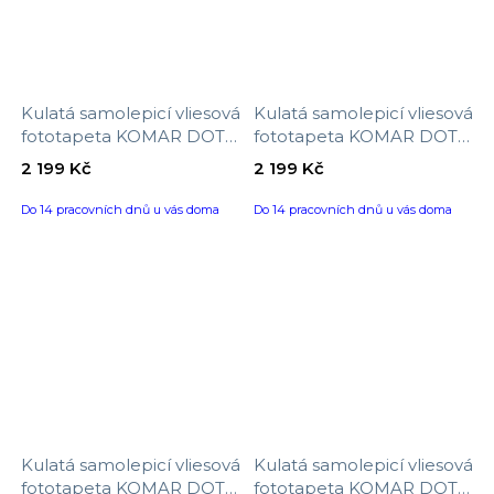
Kulatá samolepicí vliesová
Kulatá samolepicí vliesová
fototapeta KOMAR DOTs
fototapeta KOMAR DOTs
D1-053 Leni, velikost ø 125
D1-052 Balance, velikost ø
2 199 Kč
2 199 Kč
cm
125 cm
Do 14 pracovních dnů u vás doma
Do 14 pracovních dnů u vás doma
Kulatá samolepicí vliesová
Kulatá samolepicí vliesová
fototapeta KOMAR DOTs
fototapeta KOMAR DOTs