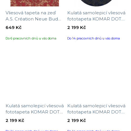
Vliesová tapeta na zeď
Kulatá samolepicí vliesová
A.S. Création Neue Bude
fototapeta KOMAR DOTs
2.0 Ed. II 374131, velikost
D1-058 Royal Blue,
649 Kč
2 199 Kč
10,05 x 0,53 m
velikost ø 125 cm
Do 6 pracovních dnů u vás doma
Do 14 pracovních dnů u vás doma
Kulatá samolepicí vliesová
Kulatá samolepicí vliesová
fototapeta KOMAR DOTs
fototapeta KOMAR DOTs
D1-057 Majestic, velikost ø
D1-056 Map, velikost ø 125
2 199 Kč
2 199 Kč
125 cm
cm