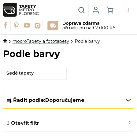
Přejít
na
Hledat
Login
NÁKUPN
obsah
Doprava zdarma
KOŠÍK
při nákupu nad 2 000 Kč
Domů
modroTapety a fototapety
Podle barvy
Podle barvy
Šedé tapety
Ř
Řadit podle:
Doporučujeme
a
z
e
Otevřít filtr
n
í