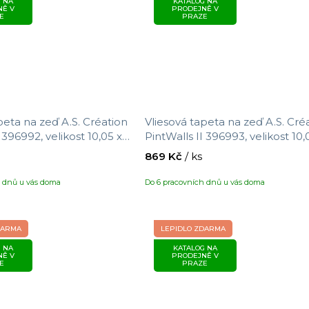
 NA
KATALOG NA
NĚ V
PRODEJNĚ V
E
PRAZE
peta na zeď A.S. Création
Vliesová tapeta na zeď A.S. Cré
 396992, velikost 10,05 x
PintWalls II 396993, velikost 10,
0,53 m
869 Kč
/ ks
h dnů u vás doma
Do 6 pracovních dnů u vás doma
DARMA
LEPIDLO ZDARMA
 NA
KATALOG NA
NĚ V
PRODEJNĚ V
E
PRAZE