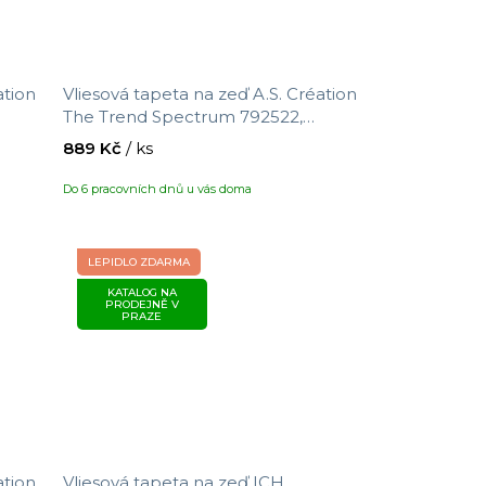
ation
Vliesová tapeta na zeď A.S. Création
The Trend Spectrum 792522,
velikost 10,05 x 0,53 m
889 Kč
/ ks
Do 6 pracovních dnů u vás doma
LEPIDLO ZDARMA
KATALOG NA
PRODEJNĚ V
PRAZE
ation
Vliesová tapeta na zeď ICH