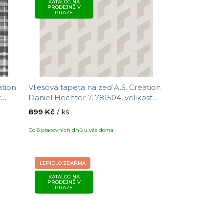
KATALOG NA
p
PRODEJNĚ V
PRAZE
r
o
d
u
k
t
ation
Vliesová tapeta na zeď A.S. Création
ů
t
Daniel Hechter 7, 781504, velikost
10,05 x 0,53 m
899 Kč
/ ks
Do 6 pracovních dnů u vás doma
LEPIDLO ZDARMA
KATALOG NA
PRODEJNĚ V
PRAZE