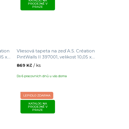
KATALOG NA
PRODEJNĚ V
PRAZE
ation
Vliesová tapeta na zeď A.S. Création
05 x
PintWalls II 397001, velikost 10,05 x
0,53 m
869 Kč
/ ks
Do 6 pracovních dnů u vás doma
LEPIDLO ZDARMA
KATALOG NA
PRODEJNĚ V
PRAZE