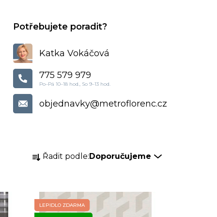
Katka Vokáčová
775 579 979
objednavky
@
metroflorenc.cz
Ř
Řadit podle:
Doporučujeme
a
z
e
n
LEPIDLO ZDARMA
í