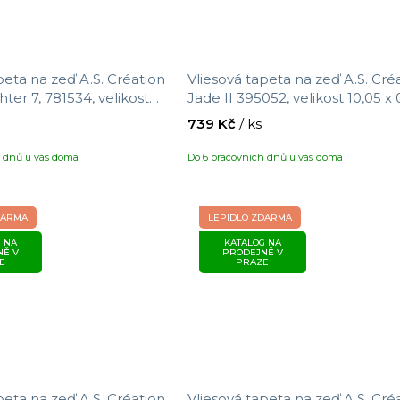
peta na zeď A.S. Création
Vliesová tapeta na zeď A.S. Cré
ter 7, 781534, velikost
Jade II 395052, velikost 10,05 x 
3 m
m
739 Kč
/ ks
h dnů u vás doma
Do 6 pracovních dnů u vás doma
DARMA
LEPIDLO ZDARMA
 NA
KATALOG NA
NĚ V
PRODEJNĚ V
E
PRAZE
peta na zeď A.S. Création
Vliesová tapeta na zeď A.S. Cré