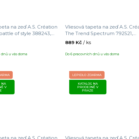
peta na zeď A.S. Création
Vliesová tapeta na zeď A.S. Cré
attle of style 388243,
The Trend Spectrum 792521,
,05 x 0,53 m
velikost 10,05 x 0,53 m
889 Kč
/ ks
h dnů u vás doma
Do 6 pracovních dnů u vás doma
DARMA
LEPIDLO ZDARMA
 NA
KATALOG NA
NĚ V
PRODEJNĚ V
E
PRAZE
peta na zeď A.S. Création
Vliesová tapeta na zeď A.S. Cré