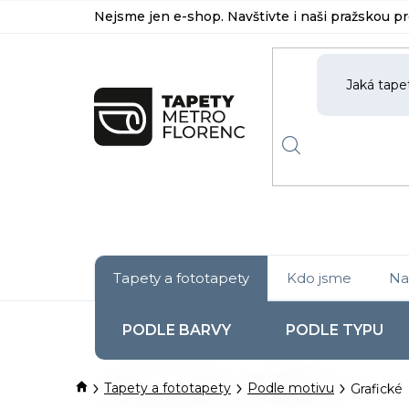
Přejít
Nejsme jen e-shop. Navštivte i naši pražskou p
na
obsah
Tapety a fototapety
Kdo jsme
Na
PODLE BARVY
PODLE TYPU
Domů
Tapety a fototapety
Podle motivu
Grafické