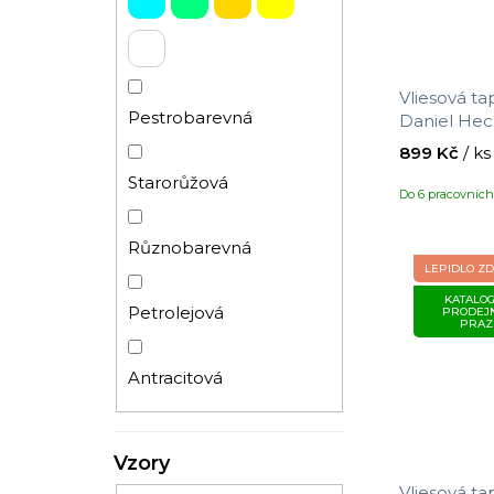
Vliesová ta
Pestrobarevná
Daniel Hech
10,05 x 0,5
899 Kč
/ ks
Starorůžová
Do 6 pracovníc
Různobarevná
LEPIDLO Z
KATALOG
Petrolejová
PRODEJ
PRAZ
Antracitová
Vzory
Vliesová ta