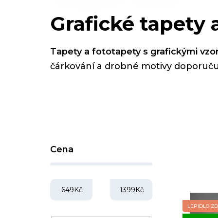
Grafické tapety 
Tapety a fototapety s grafickými vzo
čárkování a drobné motivy doporuč
P
Cena
o
s
t
649
Kč
1399
Kč
r
LEPIDLO Z
V
a