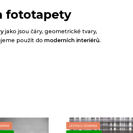
a fototapety
ry
jako jsou čáry, geometrické tvary,
ujeme použít do
moderních interiérů
.
DARMA
LEPIDLO ZDARMA