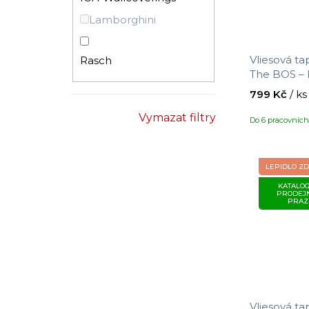
Lamborghini
Vliesová ta
Rasch
The BOS – b
velikost 10
799 Kč
/ ks
Vymazat filtry
Do 6 pracovníc
LEPIDLO Z
KATALOG
PRODEJ
PRAZ
Vliesová ta