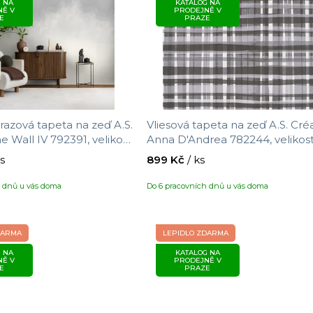
 NA
KATALOG NA
NĚ V
PRODEJNĚ V
E
PRAZE
razová tapeta na zeď A.S.
Vliesová tapeta na zeď A.S. Cré
e Wall IV 792391, velikost
Anna D'Andrea 782244, velikos
m
10,05 x 0,53 m
ks
899 Kč
/ ks
h dnů u vás doma
Do 6 pracovních dnů u vás doma
DARMA
LEPIDLO ZDARMA
 NA
KATALOG NA
NĚ V
PRODEJNĚ V
E
PRAZE