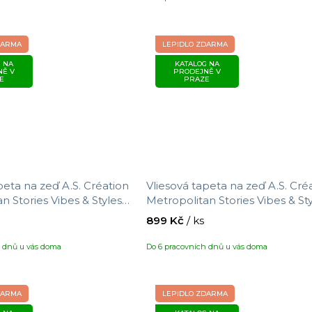
DARMA
LEPIDLO ZDARMA
 NA
KATALOG NA
NĚ V
PRODEJNĚ V
E
PRAZE
peta na zeď A.S. Création
Vliesová tapeta na zeď A.S. Cré
n Stories Vibes & Styles
Metropolitan Stories Vibes & St
ikost 10,05 x 0,53 m
791973, velikost 10,05 x 0,53 m
899 Kč
/ ks
h dnů u vás doma
Do 6 pracovních dnů u vás doma
DARMA
LEPIDLO ZDARMA