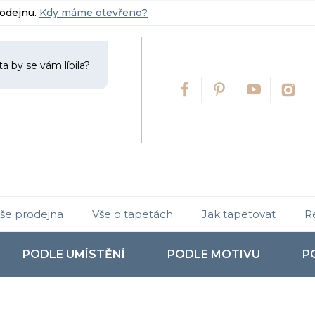
rodejnu.
Kdy máme otevřeno?
še prodejna
Vše o tapetách
Jak tapetovat
R
PODLE UMÍSTĚNÍ
PODLE MOTIVU
P