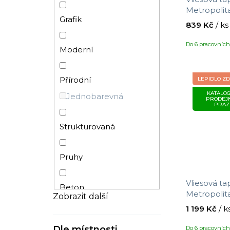
Metropolita
Grafik
391055, vel
839 Kč
/ ks
Do 6 pracovníc
Moderní
Přírodní
LEPIDLO Z
KATALOG
Jednobarevná
PRODEJ
PRAZ
Strukturovaná
Pruhy
Vliesová ta
Beton
Metropolita
Zobrazit další
391782, veli
1 199 Kč
/ k
3D
Dle místnosti
Do 6 pracovníc