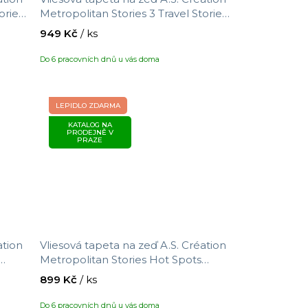
ories
Metropolitan Stories 3 Travel Stories
391771, velikost 10,05 x 0,53 m
949 Kč
/ ks
Do 6 pracovních dnů u vás doma
LEPIDLO ZDARMA
KATALOG NA
PRODEJNĚ V
PRAZE
ation
Vliesová tapeta na zeď A.S. Création
Metropolitan Stories Hot Spots
782045, velikost 10,05 x 0,53 m
899 Kč
/ ks
Do 6 pracovních dnů u vás doma