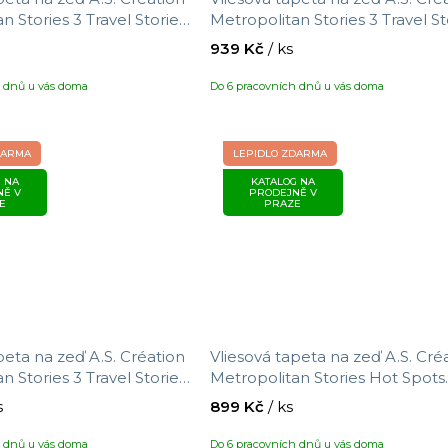
n Stories 3 Travel Stories
Metropolitan Stories 3 Travel St
ikost 10,05 x 0,53 m
391292, velikost 10,05 x 0,53 m
939 Kč
/ ks
h dnů u vás doma
Do 6 pracovních dnů u vás doma
DARMA
LEPIDLO ZDARMA
 NA
KATALOG NA
NĚ V
PRODEJNĚ V
E
PRAZE
peta na zeď A.S. Création
Vliesová tapeta na zeď A.S. Cré
n Stories 3 Travel Stories
Metropolitan Stories Hot Spots
kost 2,8 x 1,59 m
781983, velikost 10,05 x 0,53 m
s
899 Kč
/ ks
h dnů u vás doma
Do 6 pracovních dnů u vás doma