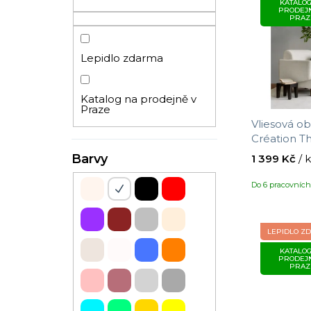
KATALOG
ý
n
PRODEJ
PRAZ
p
n
i
í
Lepidlo zdarma
s
p
p
a
r
n
Katalog na prodejně v
Praze
o
e
Vliesová ob
d
l
Création Th
u
0,53 x 8,8 
Barvy
1 399 Kč
/ 
k
Do 6 pracovníc
t
ů
LEPIDLO Z
KATALOG
PRODEJ
PRAZ