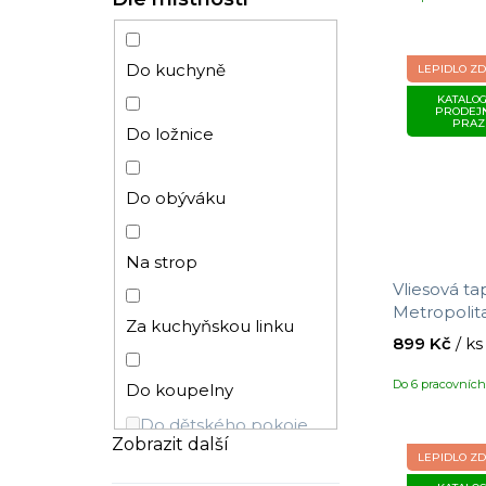
Dětský
Ornamenty
Do kuchyně
LEPIDLO Z
KATALOG
Dřevo
PRODEJ
PRAZ
Do ložnice
Geometrický
Do obýváku
Kruhy
Na strop
Retro
Vliesová ta
Metropolita
Za kuchyňskou linku
Venkovské
790083, vel
899 Kč
/ ks
Do 6 pracovníc
Do koupelny
Lidská postava
Do dětského pokoje
Zobrazit další
LEPIDLO Z
Grafický