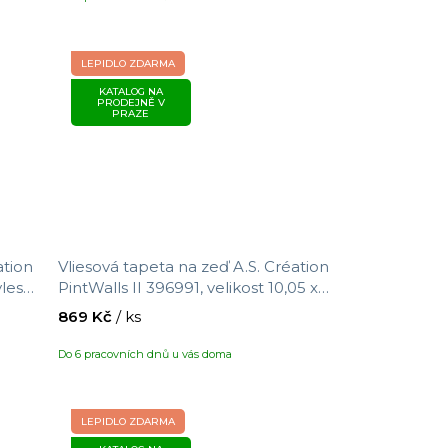
LEPIDLO ZDARMA
KATALOG NA
PRODEJNĚ V
PRAZE
ation
Vliesová tapeta na zeď A.S. Création
yles
PintWalls II 396991, velikost 10,05 x
0,53 m
869 Kč
/ ks
Do 6 pracovních dnů u vás doma
LEPIDLO ZDARMA