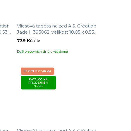
ation
Vliesová tapeta na zeď A.S. Création
0,53
Jade II 395062, velikost 10,05 x 0,53
m
739 Kč
/ ks
Do 6 pracovních dnů u vás doma
LEPIDLO ZDARMA
KATALOG NA
PRODEJNĚ V
PRAZE
ation
Vliesová tapeta na zeď A.S. Création