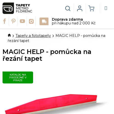
Přejít
na
Hledat
Login
NÁKUPN
obsah
Doprava zdarma
KOŠÍK
při nákupu nad 2 000 Kč
Domů
Tapety a fototapety
MAGIC HELP - pomůcka na
řezání tapet
MAGIC HELP - pomůcka na
řezání tapet
KATALOG NA
PRODEJNĚ V
PRAZE