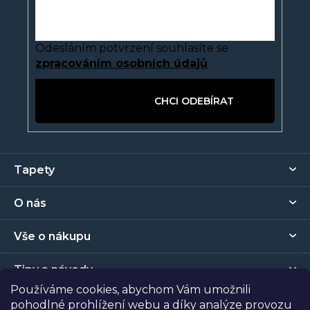
Odesláním potvrzení souhlasíte se
zpracováním osobních údajů
PŘIHLÁSIT SE
Z
Tapety
á
p
O nás
a
t
Vše o nákupu
í
Tipy a návody
Používáme cookies, abychom Vám umožnili
pohodlné prohlížení webu a díky analýze provozu
Kontakt