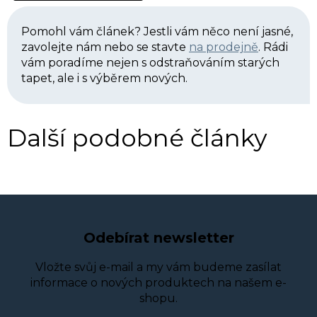
Pomohl vám článek? Jestli vám něco není jasné,
zavolejte nám nebo se stavte
na prodejně
. Rádi
vám poradíme nejen s odstraňováním starých
tapet, ale i s výběrem nových.
Další podobné články
Odebírat newsletter
Vložte svůj e-mail a my vám budeme zasílat
informace o nových produktech na našem e-
shopu.