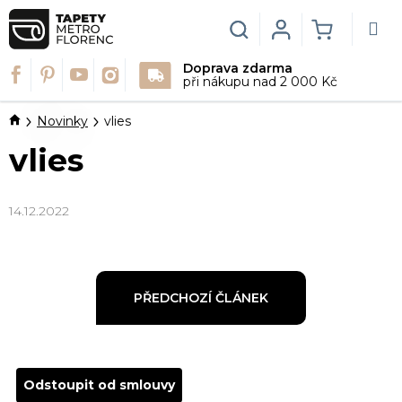
Přejít
na
Hledat
Login
NÁKUPN
obsah
Doprava zdarma
KOŠÍK
při nákupu nad 2 000 Kč
Domů
Novinky
vlies
vlies
14.12.2022
PŘEDCHOZÍ ČLÁNEK
Odstoupit od smlouvy