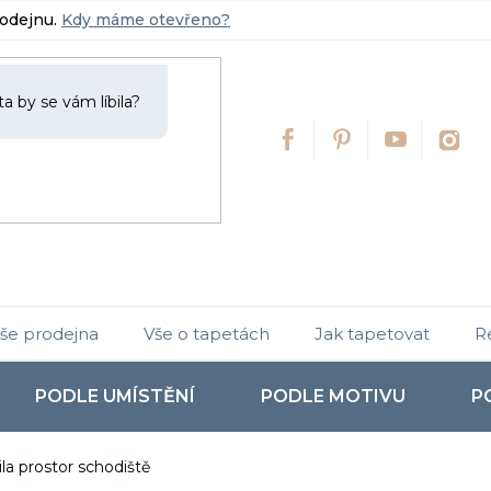
rodejnu.
Kdy máme otevřeno?
še prodejna
Vše o tapetách
Jak tapetovat
R
PODLE UMÍSTĚNÍ
PODLE MOTIVU
P
a prostor schodiště