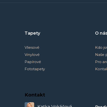
Z
á
p
a
Tapety
O ná
t
í
Vliesové
Kdo j
Vinylové
Naše 
Papírové
Pro ar
Fototapety
Konta
Kontakt
Katka Vokáčová