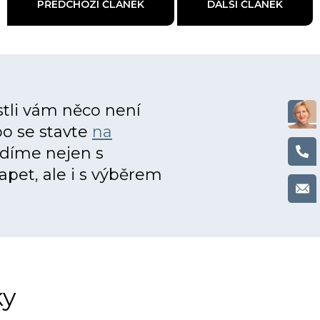
PŘEDCHOZÍ ČLÁNEK
DALŠÍ ČLÁNEK
tli vám něco není
bo se stavte
na
adíme nejen s
pet, ale i s výběrem
ky