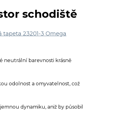
tor schodiště
á tapeta 23201-3 Omega
é neutrální barevnosti krásně
okou odolnost a omyvatelnost, což
 jemnou dynamiku, aniž by působil