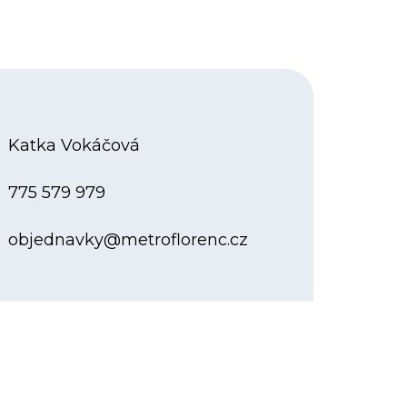
Katka Vokáčová
775 579 979
objednavky
@
metroflorenc.cz