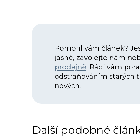
Pomohl vám článek? Jes
jasné, zavolejte nám ne
prodejně
. Rádi vám por
odstraňováním starých ta
nových.
Další podobné člán