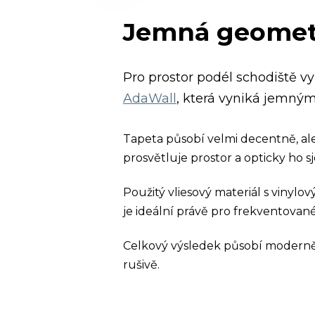
Jemná geometri
Pro prostor podél schodiště vy
AdaWall
, která vyniká jemný
Tapeta působí velmi decentně, ale
prosvětluje prostor a opticky ho sj
Použitý vliesový materiál s vinylo
je ideální právě pro frekventované
Celkový výsledek působí moderně,
rušivě.