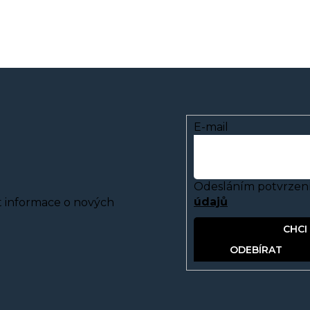
E-mail
Odesláním potvrzení
údajů
t informace o nových
PŘIHLÁSIT SE