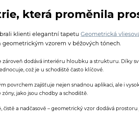
e, která proměnila pros
brali klienti elegantní tapetu
Geometrická vliesov
m geometrickým vzorem v béžových tónech.
 zároveň dodává interiéru hloubku a strukturu. Díky sv
ednocuje, což je u schodiště často klíčové.
vým povrchem zajišťuje nejen snadnou aplikaci, ale i vys
 zóny, jako jsou chodby a schodiště.
 čistě a nadčasově – geometrický vzor dodává prostoru