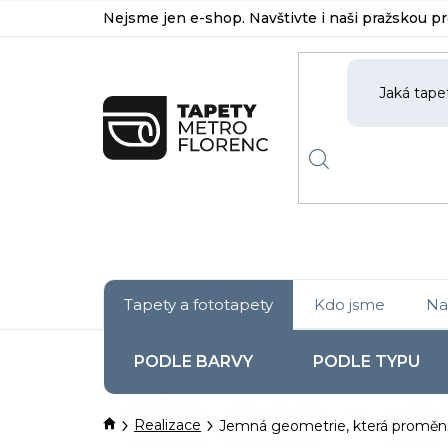
Přejít
Nejsme jen e-shop. Navštivte i naši pražskou p
na
obsah
Tapety a fototapety
Kdo jsme
Na
PODLE BARVY
PODLE TYPU
Domů
Realizace
Jemná geometrie, která proměnil