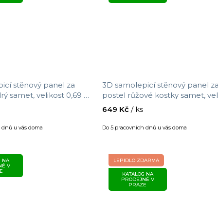
icí stěnový panel za
3D samolepicí stěnový panel z
rý samet, velikost 0,69 m
postel růžové kostky samet, vel
0,69 m x 1,4 m
649 Kč
/ ks
h dnů u vás doma
Do 5 pracovních dnů u vás doma
 NA
LEPIDLO ZDARMA
NĚ V
E
KATALOG NA
PRODEJNĚ V
PRAZE