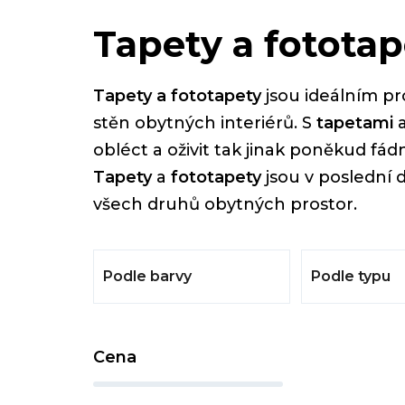
Tapety a fototap
Tapety a fototapety
jsou ideálním pr
stěn obytných interiérů. S
tapetami
obléct a oživit tak jinak poněkud fá
Tapety
a
fototapety
jsou v poslední d
všech druhů obytných prostor.
Podle barvy
Podle typu
P
Cena
o
s