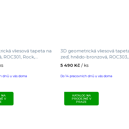
ická vliesová tapeta na
3D geometrická vliesová tapet
á, ROC301, Rock,
zeď, hnědo-bronzová, ROC303,
elikost 10,05 x 0,7 m
Rock, Masureel, velikost 10,05 x
ks
5 490 Kč
/ ks
m
ch dnů u vás doma
Do 14 pracovních dnů u vás doma
 NA
KATALOG NA
NĚ V
PRODEJNĚ V
E
PRAZE