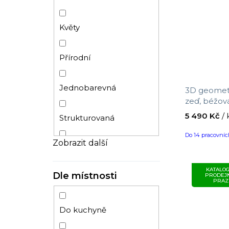
Květy
Přírodní
Jednobarevná
3D geometr
zeď, béžov
Masureel, v
5 490 Kč
/ 
Strukturovaná
Do 14 pracovní
Zobrazit další
Pruhy
KATALOG
Dle místnosti
PRODEJ
Beton
PRAZ
Listy
Do kuchyně