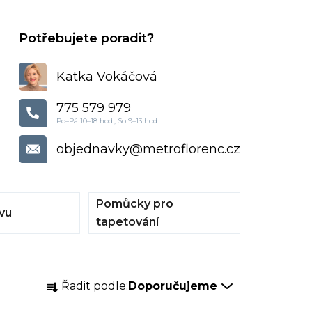
Katka Vokáčová
775 579 979
objednavky
@
metroflorenc.cz
Pomůcky pro
vu
tapetování
Ř
Řadit podle:
Doporučujeme
a
z