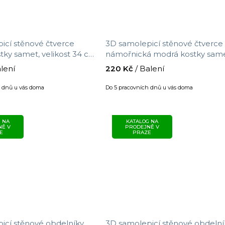
icí stěnové čtverce
3D samolepicí stěnové čtverce
tky samet, velikost 34 cm
námořnická modrá kostky same
velikost 34 cm x 34 cm
alení
220 Kč
/ Balení
h dnů u vás doma
Do 5 pracovních dnů u vás doma
 NA
KATALOG NA
NĚ V
PRODEJNĚ V
E
PRAZE
icí stěnové obdelníky
3D samolepicí stěnové obdelní