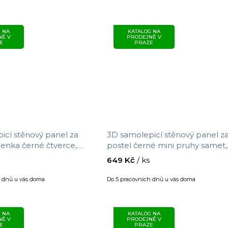
 NA
KATALOG NA
NĚ V
PRODEJNĚ V
E
PRAZE
icí stěnový panel za
3D samolepicí stěnový panel z
ženka černé čtverce,
postel černé mini pruhy samet,
69 m x 1,4 m
velikost 0,69 m x 1,5 m
649 Kč
/ ks
h dnů u vás doma
Do 5 pracovních dnů u vás doma
 NA
KATALOG NA
NĚ V
PRODEJNĚ V
E
PRAZE