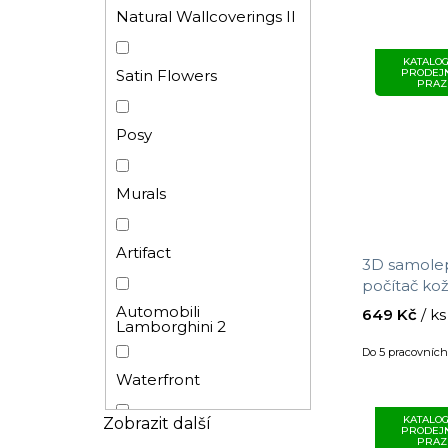
Omítka
Přetíratelné
Natural Wallcoverings II
KATALOG
Kámen
Vinylové
Satin Flowers
PRODEJ
PRAZ
Dřevo
Samolepicí fólie
Posy
Ptáčci
Samolepicí dekorace
Murals
Pro holky
Omyvatelná
Artifact
3D samolep
počítač ko
Geometrický
velikost 0,
Moderní
Automobili
649 Kč
/ ks
Lamborghini 2
Do 5 pracovníc
Kruhy
Waterfront
Obklad - mozaika
KATALOG
Zobrazit další
PRODEJ
Terra Eijffinger
PRAZ