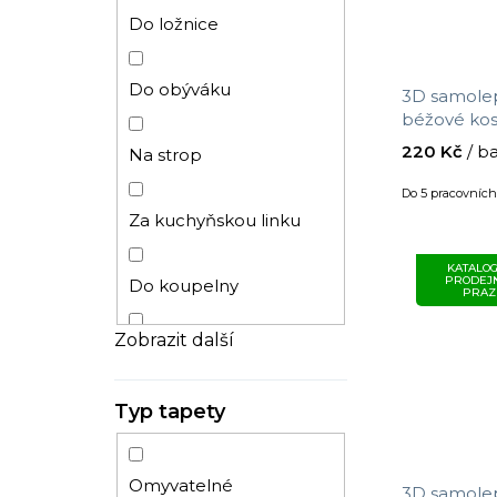
Stromy
Do ložnice
Látka
Do obýváku
3D samolep
béžové kos
x 34 cm
Klasický
220 Kč
/ b
Na strop
Do 5 pracovníc
Anglické
Za kuchyňskou linku
KATALOG
Cihly
PRODEJ
Do koupelny
PRAZ
Zobrazit další
3D
Do dětského pokoje
Typ tapety
Dětský
Do předsíně
Mramor
Do komerčních prostor
Omyvatelné
3D samolep