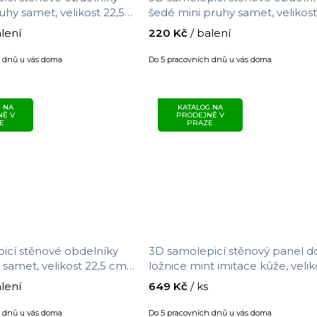
hy samet, velikost 22,5
šedé mini pruhy samet, velikost
m
cm x 76 cm
alení
220 Kč
/ balení
h dnů u vás doma
Do 5 pracovních dnů u vás doma
 NA
KATALOG NA
NĚ V
PRODEJNĚ V
E
PRAZE
icí stěnové obdelníky
3D samolepicí stěnový panel d
samet, velikost 22,5 cm x
ložnice mint imitace kůže, velik
0,69 m x 1,4 m
alení
649 Kč
/ ks
h dnů u vás doma
Do 5 pracovních dnů u vás doma