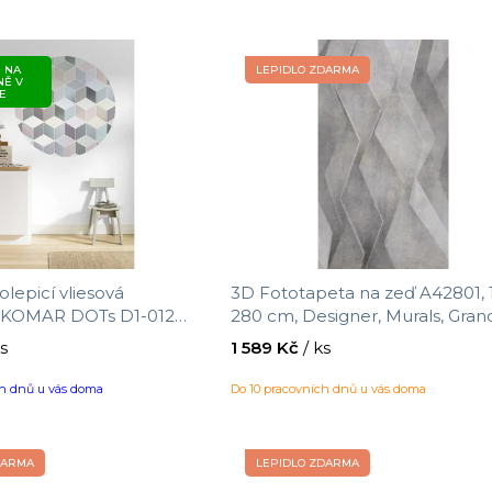
 NA
LEPIDLO ZDARMA
NĚ V
E
lepicí vliesová
3D Fototapeta na zeď A42801, 
a KOMAR DOTs D1-012
280 cm, Designer, Murals, Gra
xe, velikost ø 125 cm
ks
1 589 Kč
/ ks
ch dnů u vás doma
Do 10 pracovních dnů u vás doma
DARMA
LEPIDLO ZDARMA