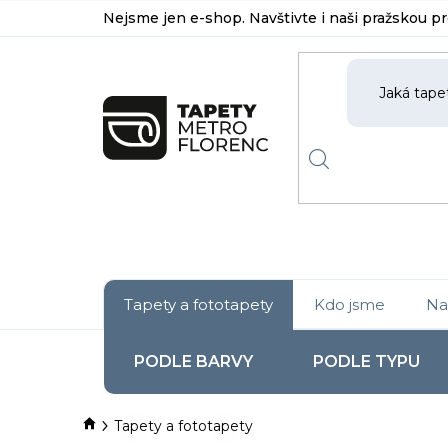
Přejít
Nejsme jen e-shop. Navštivte i naši pražskou p
na
obsah
Tapety a fototapety
Kdo jsme
Na
PODLE BARVY
PODLE TYPU
Domů
Tapety a fototapety