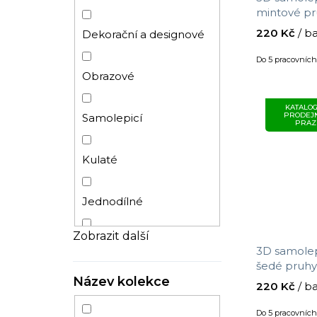
mintové pru
cm x 69 c
Ornamenty
Dětský pokoj
220 Kč
/ b
Dekorační a designové
Do 5 pracovníc
Vintage
Chodba
Obrazové
KATALOG
Ryby
PRODEJ
Samolepicí
PRAZ
Džungle
Kulaté
Palmy
Jednodílné
Zobrazit další
Jednobarevné
Vliesové
3D samolep
šedé pruhy 
Zámecký
Název kolekce
69 cm
Papírové
220 Kč
/ b
Do 5 pracovníc