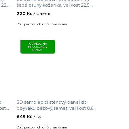
 22,5
šedé pruhy koženka, velikost 22,5
cm x 69 cm
220 Kč
/ balení
Do 5 pracovních dnů u vás doma
KATALOG NA
PRODEJNĚ V
PRAZE
o
3D samolepicí stěnový panel do
ost
obýváku béžový samet, velikost 0,69
m x 1,4 m
649 Kč
/ ks
Do 5 pracovních dnů u vás doma