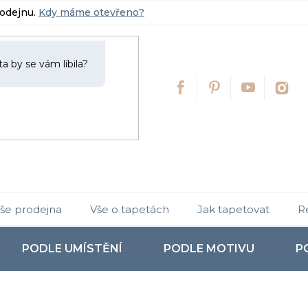
rodejnu.
Kdy máme otevřeno?
še prodejna
Vše o tapetách
Jak tapetovat
R
PODLE UMÍSTĚNÍ
PODLE MOTIVU
P