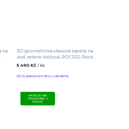
a na
3D geometrická vliesová tapeta na
zeď, zeleno-béžová, ROC302, Rock,
 0,7
Masureel, velikost 10,05 x 0,7 m
5 490 Kč
/ ks
Do 14 pracovních dnů u vás doma
KATALOG NA
PRODEJNĚ V
PRAZE