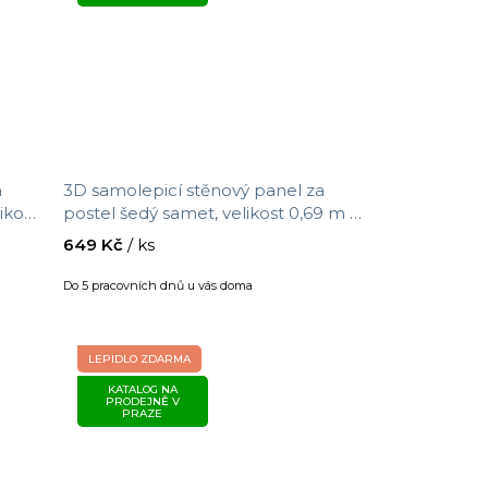
a
3D samolepicí stěnový panel za
ikost
postel šedý samet, velikost 0,69 m x
1,4 m
649 Kč
/ ks
Do 5 pracovních dnů u vás doma
LEPIDLO ZDARMA
KATALOG NA
PRODEJNĚ V
PRAZE