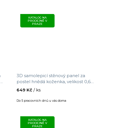
KATALOG NA
PRODEJNĚ V
PRAZE
a
3D samolepicí stěnový panel za
postel hnědá koženka, velikost 0,69
m x 1,5 m
649 Kč
/ ks
Do 5 pracovních dnů u vás doma
KATALOG NA
PRODEJNĚ V
PRAZE