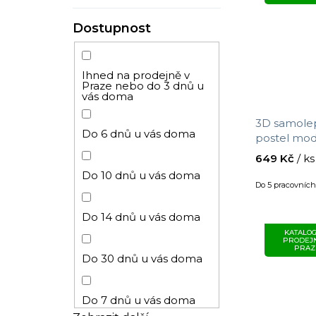
Mraky
Dostupnost
Explore
Retro
Ihned na prodejně v
City Chic
Praze nebo do 3 dnů u
vás doma
Zámecké
Wallpower Junior
3D samolep
Do 6 dnů u vás doma
postel mod
Růže
x 1,4 m
649 Kč
/ ks
Exclusive
Do 10 dnů u vás doma
Do 5 pracovníc
Venkovské
Pip
Do 14 dnů u vás doma
Art Deco
KATALOG
PRODEJ
Tahiti
PRAZ
Do 30 dnů u vás doma
Pro kluky
Eternal
Do 7 dnů u vás doma
Hvězdy