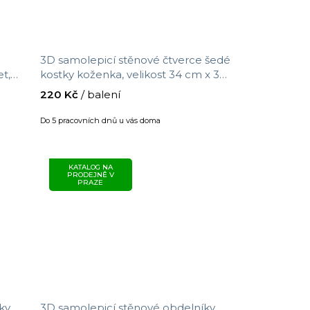
3D samolepicí stěnové čtverce šedé
t,
kostky koženka, velikost 34 cm x 34
cm
220 Kč
/ balení
Do 5 pracovních dnů u vás doma
KATALOG NA
PRODEJNĚ V
PRAZE
ky
3D samolepicí stěnové obdelníky