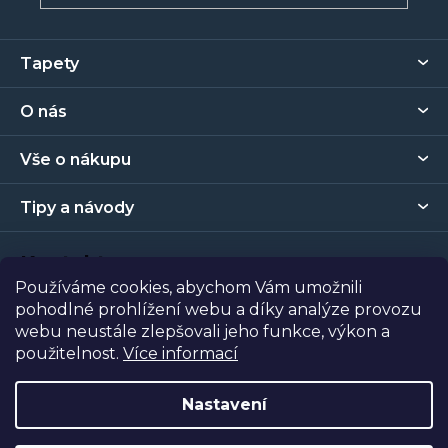
Z
Tapety
á
p
O nás
a
t
Vše o nákupu
í
Tipy a návody
Kontakt
Používáme cookies, abychom Vám umožnili
pohodlné prohlížení webu a díky analýze provozu
Prodejna
webu neustále zlepšovali jeho funkce, výkon a
použitelnost.
Více informací
Copyright 2026
Tapety Metro Florenc
. Všechna práva
vyhrazena.
Nastavení
Vytvořil Shoptet
| Nakódoval
Shopcode