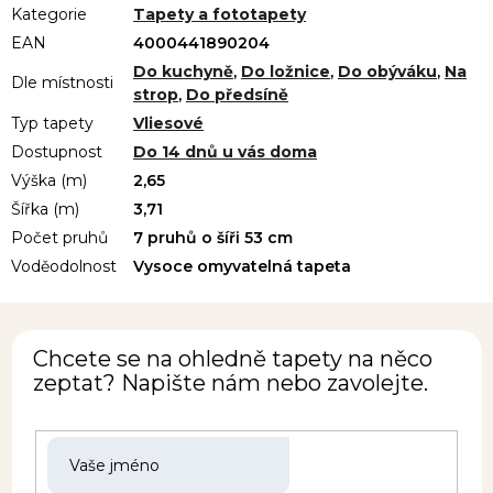
Kategorie
Tapety a fototapety
EAN
4000441890204
Do kuchyně
,
Do ložnice
,
Do obýváku
,
Na
Dle místnosti
strop
,
Do předsíně
Typ tapety
Vliesové
Dostupnost
Do 14 dnů u vás doma
Výška (m)
2,65
Šířka (m)
3,71
Počet pruhů
7 pruhů o šíři 53 cm
Voděodolnost
Vysoce omyvatelná tapeta
Chcete se na ohledně tapety na něco
zeptat? Napište nám nebo zavolejte.