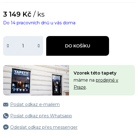
3 149 Kč
/ ks
Do 14 pracovních dnů u vás doma
DO KOŠÍKU
Vzorek této tapety
máme na
prodejně v
Praze
.
Poslat odkaz e-mailem
Poslat odkaz přes Whatsapp
Odeslat odkaz přes messenger