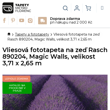
Přejít
na
Hledat
Login
NÁKUPN
obsah
Doprava zdarma
KOŠÍK
při nákupu nad 2 000 Kč
Domů
Tapety a fototapety
Vliesová fototapeta na zeď
Rasch 890204, Magic Walls, velikost 3,71 x 2,65 m
Vliesová fototapeta na zeď Rasch
890204, Magic Walls, velikost
3,71 x 2,65 m
LEPIDLO ZDARMA
KATALOG NA
PRODEJNĚ V
PRAZE