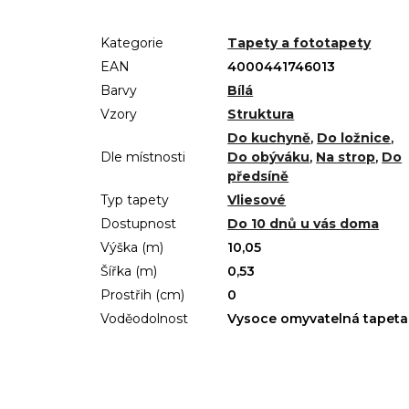
Kategorie
Tapety a fototapety
EAN
4000441746013
Barvy
Bílá
Vzory
Struktura
Do kuchyně
,
Do ložnice
,
Dle místnosti
Do obýváku
,
Na strop
,
Do
předsíně
Typ tapety
Vliesové
Dostupnost
Do 10 dnů u vás doma
Výška (m)
10,05
Šířka (m)
0,53
Prostřih (cm)
0
Voděodolnost
Vysoce omyvatelná tapeta