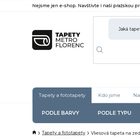
Přejít
Nejsme jen e-shop. Navštivte i naši pražskou p
na
obsah
Tapety a fototapety
Kdo jsme
Na
PODLE BARVY
PODLE TYPU
Domů
Tapety a fototapety
Vliesová tapeta na zeď