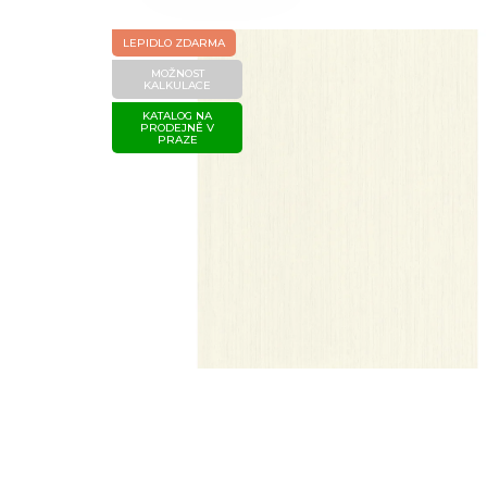
LEPIDLO ZDARMA
MOŽNOST
KALKULACE
KATALOG NA
PRODEJNĚ V
PRAZE