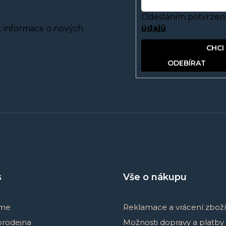
Odesláním potvrzení
údajů
t informace o nových
PŘIHLÁSIT SE
s
Vše o nákupu
sme
Reklamace a vrácení zboží
prodejna
Možnosti dopravy a platby