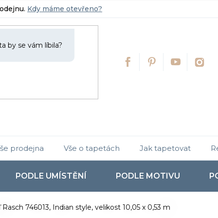
rodejnu.
Kdy máme otevřeno?
še prodejna
Vše o tapetách
Jak tapetovat
R
PODLE UMÍSTĚNÍ
PODLE MOTIVU
P
 Rasch 746013, Indian style, velikost 10,05 x 0,53 m