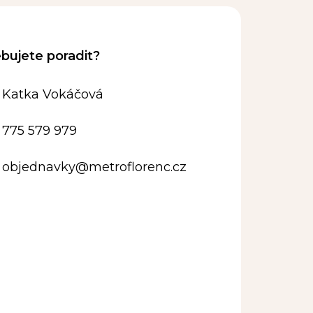
Katka Vokáčová
775 579 979
objednavky
@
metroflorenc.cz