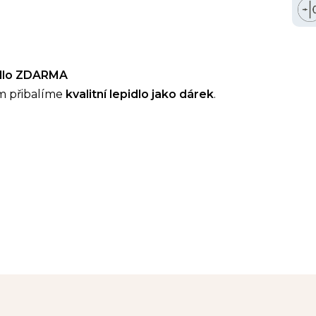
idlo ZDARMA
m přibalíme
kvalitní lepidlo jako dárek
.