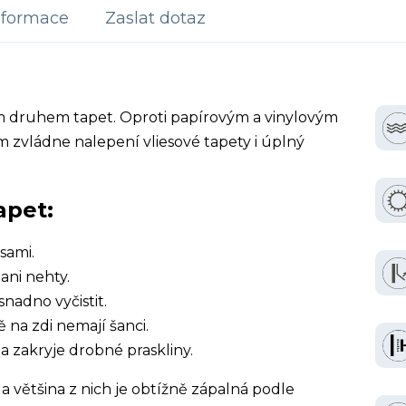
nformace
Zaslat dotaz
ím druhem tapet. Oproti papírovým a vinylovým
 zvládne nalepení vliesové tapety i úplný
apet:
sami.
ani nehty.
snadno vyčistit.
ě na zdi nemají šanci.
a zakryje drobné praskliny.
a většina z nich je obtížně zápalná podle