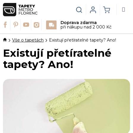
Přejít
na
Hledat
Login
NÁKUPN
obsah
Doprava zdarma
KOŠÍK
při nákupu nad 2 000 Kč
Domů
Vše o tapetách
Existují přetíratelné tapety? Ano!
Existují přetíratelné
tapety? Ano!