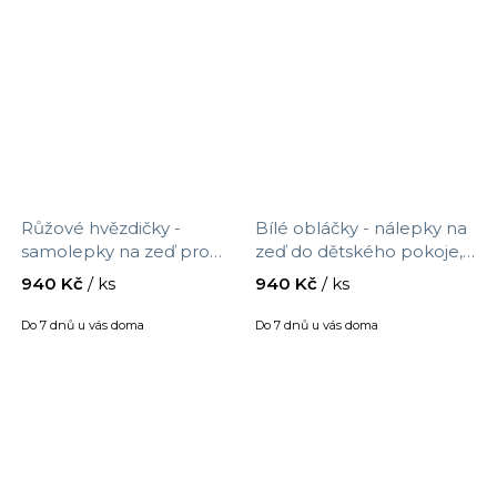
Růžové hvězdičky -
Bílé obláčky - nálepky na
samolepky na zeď pro
zeď do dětského pokoje,
dívku, velikost 90 x 30 cm,
velikost 90 x 30 cm, 9551f
940 Kč
/ ks
940 Kč
/ ks
9552f
Do 7 dnů u vás doma
Do 7 dnů u vás doma