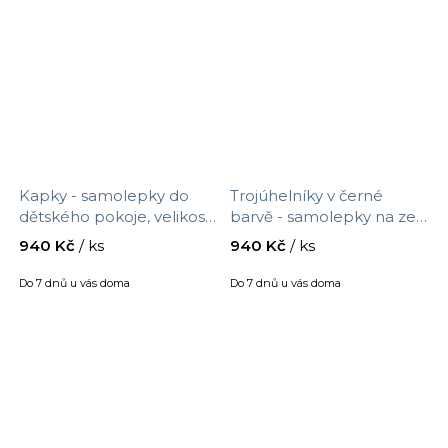
Kapky - samolepky do
Trojúhelníky v černé
dětského pokoje, velikost
barvě - samolepky na zeď,
90 x 30 cm, 9538f
velikost 90 x 30 cm, 9537f
940 Kč
/ ks
940 Kč
/ ks
Do 7 dnů u vás doma
Do 7 dnů u vás doma