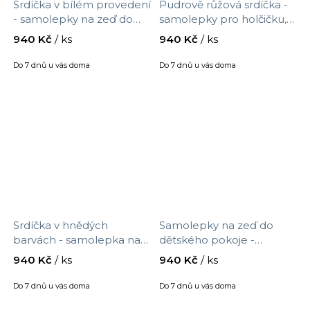
Srdíčka v bílém provedení
Pudrově růžová srdíčka -
- samolepky na zeď do
samolepky pro holčičku,
dětského pokoje, velikost
velikost 90 x 30 cm, 9541f
940 Kč
/ ks
940 Kč
/ ks
90 x 30 cm, 9542f
Do 7 dnů u vás doma
Do 7 dnů u vás doma
Srdíčka v hnědých
Samolepky na zeď do
barvách - samolepka na
dětského pokoje -
zeď, přelepitelná, velikost
hvězdičky, velikost 90 x 30
940 Kč
/ ks
940 Kč
/ ks
90 x 30 cm, 9540f
cm, 9539f
Do 7 dnů u vás doma
Do 7 dnů u vás doma