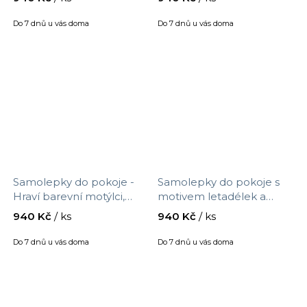
velikost 90 x 30 cm, 9548f
90 x 30 cm, 9547f
Do 7 dnů u vás doma
Do 7 dnů u vás doma
Samolepky do pokoje -
Samolepky do pokoje s
Hraví barevní motýlci,
motivem letadélek a
velikost 90 x 30 cm, 9546f
obláčků do dětského
940 Kč
/ ks
940 Kč
/ ks
pokojíku, velikost 90 x 30
cm, 9545f
Do 7 dnů u vás doma
Do 7 dnů u vás doma