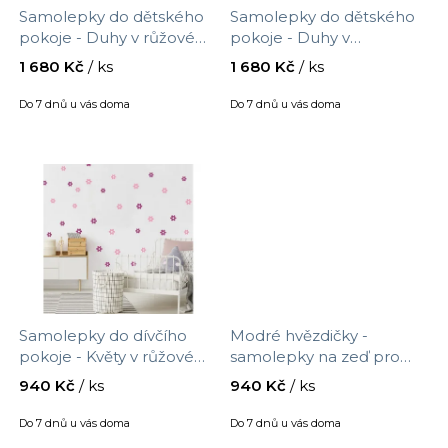
r
d
Samolepky do dětského
Samolepky do dětského
o
u
pokoje - Duhy v růžové
pokoje - Duhy v
d
k
barvě se zvířatky, velikost
neutrálních barvách se
1 680 Kč
/ ks
1 680 Kč
/ ks
u
90 x 120 cm, 9996f
zvířatky, velikost 90 x 120
t
cm, 9995f
k
Do 7 dnů u vás doma
Do 7 dnů u vás doma
ů
t
ů
Samolepky do dívčího
Modré hvězdičky -
pokoje - Květy v růžovém,
samolepky na zeď pro
velikost 90 x 30 cm, 9554f
kluka, velikost 90 x 30 cm,
940 Kč
/ ks
940 Kč
/ ks
9553f
Do 7 dnů u vás doma
Do 7 dnů u vás doma