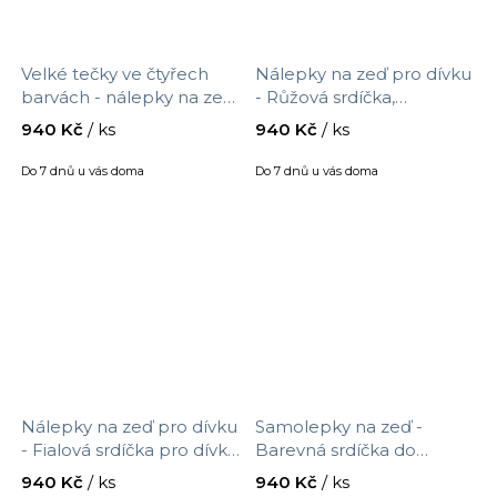
Velké tečky ve čtyřech
Nálepky na zeď pro dívku
barvách - nálepky na zeď,
- Růžová srdíčka,
velikost 90 x 30 cm, 9536f
samolepka na zeď,
940 Kč
/ ks
940 Kč
/ ks
přelepitelná, velikost 90 x
30 cm, 9535f
Do 7 dnů u vás doma
Do 7 dnů u vás doma
Nálepky na zeď pro dívku
Samolepky na zeď -
- Fialová srdíčka pro dívku,
Barevná srdíčka do
samolepka na zeď,
dětského pokoje, velikost
940 Kč
/ ks
940 Kč
/ ks
přelepitelná, velikost 90 x
90 x 30 cm, 9533f