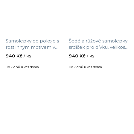
Samolepky do pokoje s
Šedé a růžové samolepky
rostlinným motivem v
srdíček pro dívku, velikost
zemitých barvách na zeď
90 x 30 cm, 9543f
940 Kč
/ ks
940 Kč
/ ks
do obýváku, velikost 90 x
30 cm, 9544f
Do 7 dnů u vás doma
Do 7 dnů u vás doma