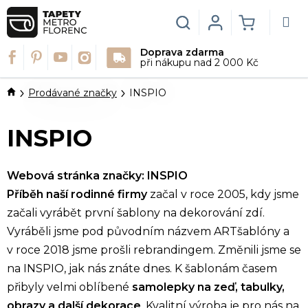
Přejít
na
Hledat
Login
NÁKUPN
obsah
Doprava zdarma
KOŠÍK
při nákupu nad 2 000 Kč
Domů
Prodávané značky
INSPIO
INSPIO
Webová stránka značky:
INSPIO
Příběh naší rodinné firmy
začal v roce 2005, kdy jsme
začali vyrábět první šablony na dekorování zdí.
Vyráběli jsme pod původním názvem ARTšablóny a
v roce 2018 jsme prošli rebrandingem. Změnili jsme se
na INSPIO, jak nás znáte dnes. K šablonám časem
přibyly velmi oblíbené
samolepky na zeď
,
tabulky
,
obrazy
a další dekorace
. Kvalitní výroba je pro nás na