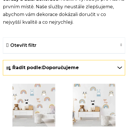
prvním místě. Naše služby neustále zlepšujeme,
abychom vám dekorace dokázali doručit v co
nejvyšší kvalitě a co nejrychleji.
Otevřít filtr
Ř
Řadit podle:
Doporučujeme
a
z
V
e
ý
n
p
í
i
p
s
r
p
o