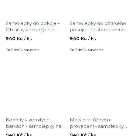
Samolepky do pokoje -
Samolepky do dětského
Obláčky v modrých a
pokoje - Pestrobarevné
šedých barvách, velikost
konfety, velikost 90 x 30
940 Kč
/ ks
940 Kč
/ ks
90 x 30 cm, 9550f
cm, 9549f
Do 7 dnů u vás doma
Do 7 dnů u vás doma
Konfety v zemitých
Motýlci v růžovém
barvách - samolepky na
provedení - samolepky
zeď do dětského pokoje,
na zeď pro dívku, velikost
940 Kč
/ ks
940 Kč
/ ks