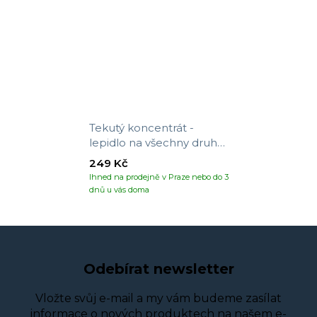
Tekutý koncentrát -
lepidlo na všechny druhy
tapet
249 Kč
Ihned na prodejně v Praze nebo do 3
dnů u vás doma
Odebírat newsletter
Vložte svůj e-mail a my vám budeme zasílat
informace o nových produktech na našem e-