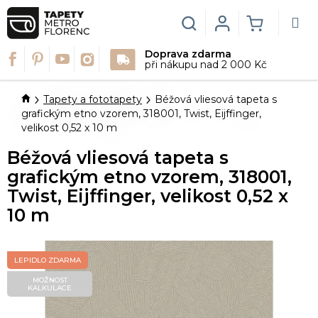
Přejít
na
Hledat
Login
NÁKUPN
obsah
Doprava zdarma
KOŠÍK
při nákupu nad 2 000 Kč
Domů
Tapety a fototapety
Béžová vliesová tapeta s
grafickým etno vzorem, 318001, Twist, Eijffinger,
velikost 0,52 x 10 m
Béžová vliesová tapeta s
grafickým etno vzorem, 318001,
Twist, Eijffinger, velikost 0,52 x
10 m
LEPIDLO ZDARMA
MOŽNOST
KALKULACE