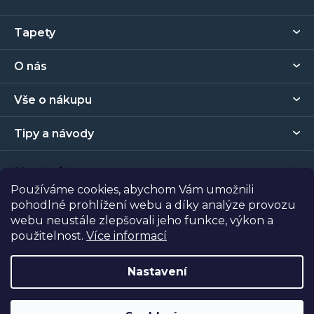
Z
Tapety
á
p
O nás
a
t
Vše o nákupu
í
Tipy a návody
Kontakt
Používáme cookies, abychom Vám umožnili
pohodlné prohlížení webu a díky analýze provozu
Prodejna
webu neustále zlepšovali jeho funkce, výkon a
použitelnost.
Více informací
Copyright 2026
Tapety Metro Florenc
. Všechna práva
vyhrazena.
Nastavení
Vytvořil Shoptet
| Nakódoval
Shopcode