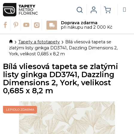
Přejít
na
Hledat
Login
NÁKUPN
obsah
Doprava zdarma
KOŠÍK
při nákupu nad 2 000 Kč
Domů
Tapety a fototapety
Bílá vliesová tapeta se
zlatými listy ginkga DD3741, Dazzling Dimensions 2,
York, velikost 0,685 x 8,2 m
Bílá vliesová tapeta se zlatými
listy ginkga DD3741, Dazzling
Dimensions 2, York, velikost
0,685 x 8,2 m
LEPIDLO ZDARMA