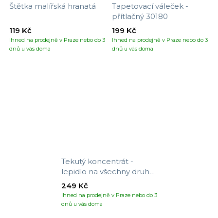
Štětka malířská hranatá
Tapetovací váleček -
přítlačný 30180
119 Kč
199 Kč
Ihned na prodejně v Praze nebo do 3
Ihned na prodejně v Praze nebo do 3
dnů u vás doma
dnů u vás doma
Tekutý koncentrát -
lepidlo na všechny druhy
tapet
249 Kč
Ihned na prodejně v Praze nebo do 3
dnů u vás doma