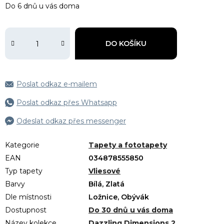
Do 6 dnů u vás doma
DO KOŠÍKU
Poslat odkaz e-mailem
Poslat odkaz přes Whatsapp
Odeslat odkaz přes messenger
Kategorie
Tapety a fototapety
EAN
034878555850
Typ tapety
Vliesové
Barvy
Bílá, Zlatá
Dle místnosti
Ložnice, Obývák
Dostupnost
Do 30 dnů u vás doma
Název kolekce
Dazzling Dimensions 2