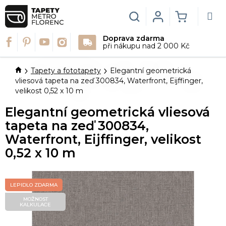
Přejít
na
Hledat
Login
NÁKUPN
obsah
Doprava zdarma
KOŠÍK
při nákupu nad 2 000 Kč
Domů
Tapety a fototapety
Elegantní geometrická
vliesová tapeta na zeď 300834, Waterfront, Eijffinger,
velikost 0,52 x 10 m
Elegantní geometrická vliesová
tapeta na zeď 300834,
Waterfront, Eijffinger, velikost
0,52 x 10 m
LEPIDLO ZDARMA
MOŽNOST
KALKULACE