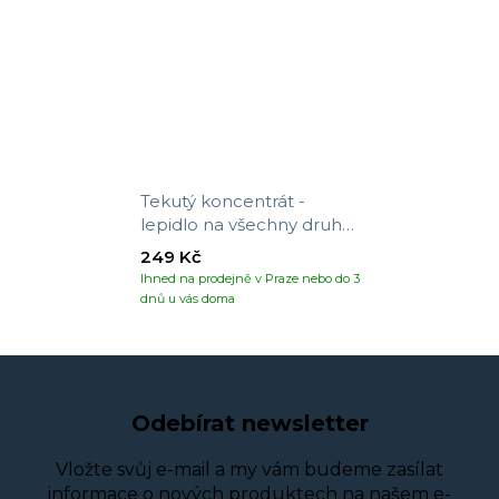
Tekutý koncentrát -
lepidlo na všechny druhy
tapet
249 Kč
Ihned na prodejně v Praze nebo do 3
dnů u vás doma
Odebírat newsletter
Vložte svůj e-mail a my vám budeme zasílat
informace o nových produktech na našem e-