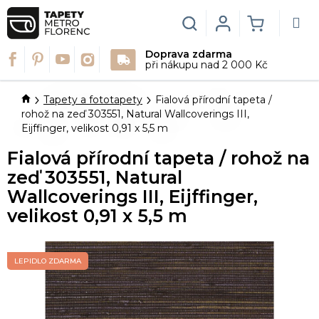
Přejít
na
Hledat
Login
NÁKUPN
obsah
Doprava zdarma
KOŠÍK
při nákupu nad 2 000 Kč
Domů
Tapety a fototapety
Fialová přírodní tapeta /
rohož na zeď 303551, Natural Wallcoverings III,
Eijffinger, velikost 0,91 x 5,5 m
Fialová přírodní tapeta / rohož na
zeď 303551, Natural
Wallcoverings III, Eijffinger,
velikost 0,91 x 5,5 m
LEPIDLO ZDARMA