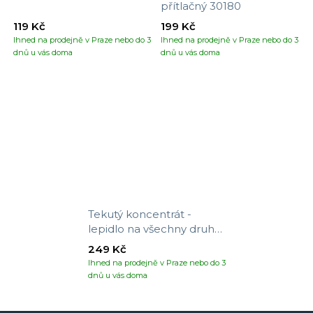
přítlačný 30180
119 Kč
199 Kč
Ihned na prodejně v Praze nebo do 3
Ihned na prodejně v Praze nebo do 3
dnů u vás doma
dnů u vás doma
Tekutý koncentrát -
lepidlo na všechny druhy
tapet
249 Kč
Ihned na prodejně v Praze nebo do 3
dnů u vás doma