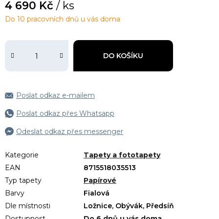
4 690 Kč
/ ks
Do 10 pracovních dnů u vás doma
DO KOŠÍKU
Poslat odkaz e-mailem
Poslat odkaz přes Whatsapp
Odeslat odkaz přes messenger
Kategorie
Tapety a fototapety
EAN
8715518035513
Typ tapety
Papírové
Barvy
Fialová
Dle místnosti
Ložnice, Obývák, Předsíň
Dostupnost
Do 6 dnů u vás doma