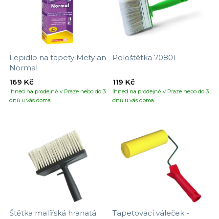
Lepidlo na tapety Metylan
Pološtětka 70801
Normal
169 Kč
119 Kč
Ihned na prodejně v Praze nebo do 3
Ihned na prodejně v Praze nebo do 3
dnů u vás doma
dnů u vás doma
Štětka malířská hranatá
Tapetovací váleček -