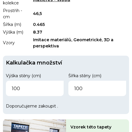
kolekce
Prostřih -
46,5
cm
Šířka (m)
0.465
Výška (m)
8.37
Imitace materiálů, Geometrické, 3D a
Vzory
perspektiva
Kalkulačka množství
Výška stěny (cm)
Šířka stěny (cm)
Doporučujeme zakoupit
.
Vzorek této tapety