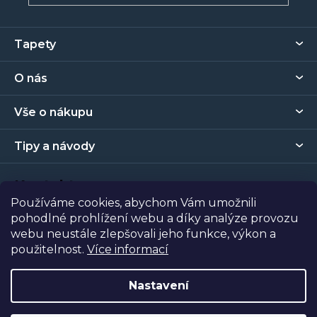
Z
Tapety
á
p
O nás
a
t
Vše o nákupu
í
Tipy a návody
Kontakt
Používáme cookies, abychom Vám umožnili
pohodlné prohlížení webu a díky analýze provozu
Prodejna
webu neustále zlepšovali jeho funkce, výkon a
použitelnost.
Více informací
Copyright 2026
Tapety Metro Florenc
. Všechna práva
vyhrazena.
Nastavení
Vytvořil Shoptet
| Nakódoval
Shopcode