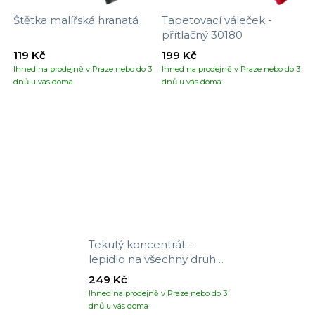
Štětka malířská hranatá
Tapetovací váleček -
přítlačný 30180
119 Kč
199 Kč
Ihned na prodejně v Praze nebo do 3
Ihned na prodejně v Praze nebo do 3
dnů u vás doma
dnů u vás doma
Tekutý koncentrát -
lepidlo na všechny druhy
tapet
249 Kč
Ihned na prodejně v Praze nebo do 3
dnů u vás doma