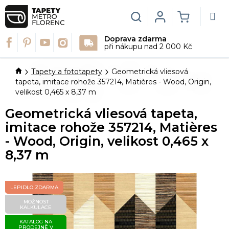
Přejít
na
Hledat
Login
NÁKUPN
obsah
Doprava zdarma
KOŠÍK
při nákupu nad 2 000 Kč
Domů
Tapety a fototapety
Geometrická vliesová
tapeta, imitace rohože 357214, Matières - Wood, Origin,
velikost 0,465 x 8,37 m
Geometrická vliesová tapeta,
imitace rohože 357214, Matières
- Wood, Origin, velikost 0,465 x
8,37 m
LEPIDLO ZDARMA
MOŽNOST
KALKULACE
KATALOG NA
PRODEJNĚ V