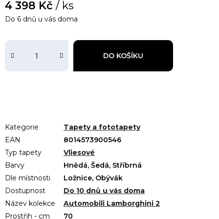
4 398 Kč
/ ks
Do 6 dnů u vás doma
DO KOŠÍKU
Kategorie
Tapety a fototapety
EAN
8014573900546
Typ tapety
Vliesové
Barvy
Hnědá, Šedá, Stříbrná
Dle místnosti
Ložnice, Obývák
Dostupnost
Do 10 dnů u vás doma
Název kolekce
Automobili Lamborghini 2
Prostřih - cm
70