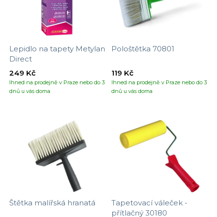
Lepidlo na tapety Metylan
Pološtětka 70801
Direct
249 Kč
119 Kč
Ihned na prodejně v Praze nebo do 3
Ihned na prodejně v Praze nebo do 3
dnů u vás doma
dnů u vás doma
Štětka malířská hranatá
Tapetovací váleček -
přítlačný 30180