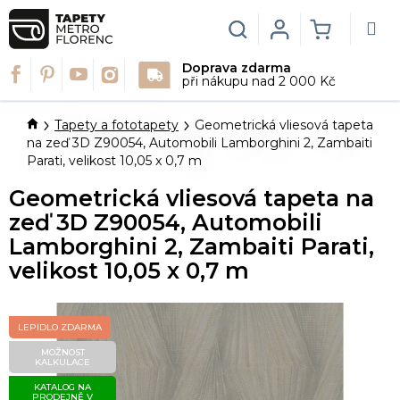
Přejít
na
Hledat
Login
NÁKUPN
obsah
Doprava zdarma
KOŠÍK
při nákupu nad 2 000 Kč
Domů
Tapety a fototapety
Geometrická vliesová tapeta
na zeď 3D Z90054, Automobili Lamborghini 2, Zambaiti
Parati, velikost 10,05 x 0,7 m
Geometrická vliesová tapeta na
zeď 3D Z90054, Automobili
Lamborghini 2, Zambaiti Parati,
velikost 10,05 x 0,7 m
LEPIDLO ZDARMA
MOŽNOST
KALKULACE
KATALOG NA
PRODEJNĚ V