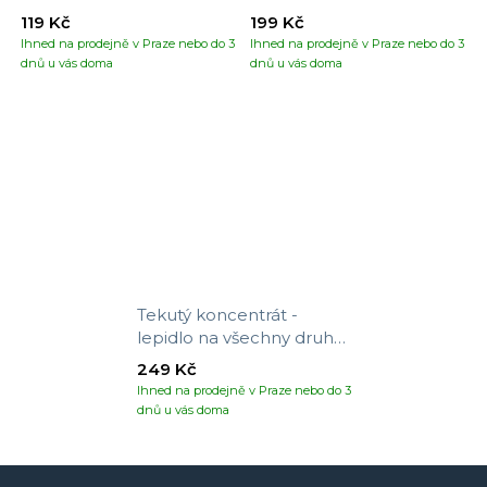
119 Kč
199 Kč
Ihned na prodejně v Praze nebo do 3
Ihned na prodejně v Praze nebo do 3
dnů u vás doma
dnů u vás doma
Tekutý koncentrát -
lepidlo na všechny druhy
tapet
249 Kč
Ihned na prodejně v Praze nebo do 3
dnů u vás doma