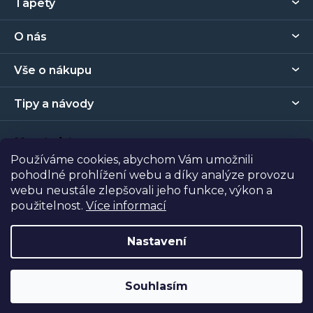
Tapety
á
p
O nás
a
t
Vše o nákupu
í
Tipy a návody
Kontakt
Používáme cookies, abychom Vám umožnili
pohodlné prohlížení webu a díky analýze provozu
Prodejna
webu neustále zlepšovali jeho funkce, výkon a
použitelnost.
Více informací
Copyright 2026
Tapety Metro Florenc
. Všechna práva
vyhrazena.
Nastavení
Vytvořil Shoptet
| Nakódoval
Shopcode
Souhlasím
Odstoupit od smlouvy