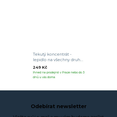
Tekutý koncentrát -
lepidlo na všechny druhy
tapet
249 Kč
Ihned na prodejně v Praze nebo do 3
dnů u vás doma
Odebírat newsletter