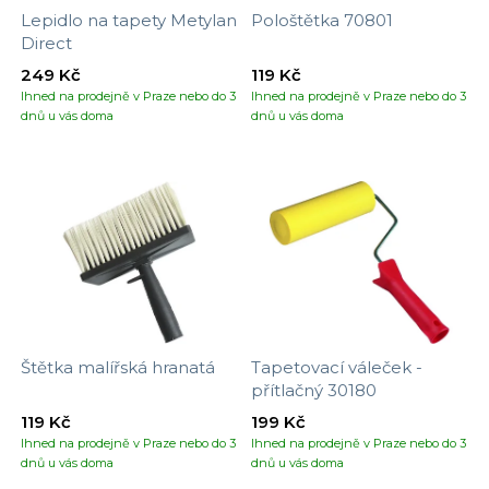
Lepidlo na tapety Metylan
Pološtětka 70801
Direct
249 Kč
119 Kč
Ihned na prodejně v Praze nebo do 3
Ihned na prodejně v Praze nebo do 3
dnů u vás doma
dnů u vás doma
Štětka malířská hranatá
Tapetovací váleček -
přítlačný 30180
119 Kč
199 Kč
Ihned na prodejně v Praze nebo do 3
Ihned na prodejně v Praze nebo do 3
dnů u vás doma
dnů u vás doma