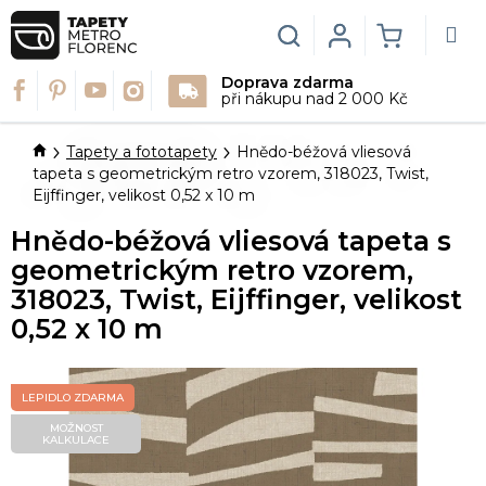
Přejít
na
Hledat
Login
NÁKUPN
obsah
Doprava zdarma
KOŠÍK
při nákupu nad 2 000 Kč
Domů
Tapety a fototapety
Hnědo-béžová vliesová
tapeta s geometrickým retro vzorem, 318023, Twist,
Eijffinger, velikost 0,52 x 10 m
Hnědo-béžová vliesová tapeta s
geometrickým retro vzorem,
318023, Twist, Eijffinger, velikost
0,52 x 10 m
LEPIDLO ZDARMA
MOŽNOST
KALKULACE