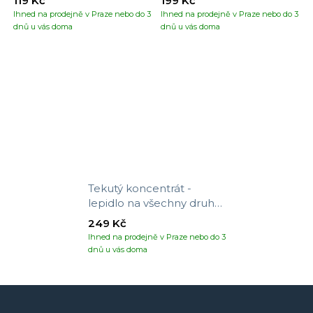
119 Kč
199 Kč
Ihned na prodejně v Praze nebo do 3
Ihned na prodejně v Praze nebo do 3
dnů u vás doma
dnů u vás doma
Tekutý koncentrát -
lepidlo na všechny druhy
tapet
249 Kč
Ihned na prodejně v Praze nebo do 3
dnů u vás doma