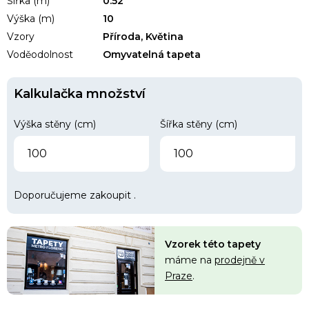
Šířka (m)
0.52
Výška (m)
10
Vzory
Příroda, Květina
Voděodolnost
Omyvatelná tapeta
Kalkulačka množství
Výška stěny (cm)
Šířka stěny (cm)
Doporučujeme zakoupit
.
Vzorek této tapety
máme na
prodejně v
Praze
.