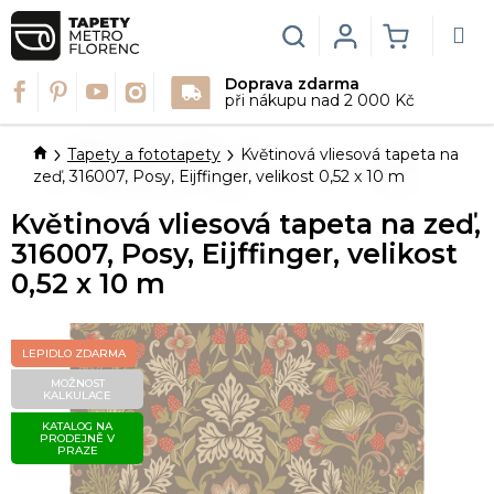
Přejít
na
Hledat
Login
NÁKUPN
obsah
Doprava zdarma
KOŠÍK
při nákupu nad 2 000 Kč
Domů
Tapety a fototapety
Květinová vliesová tapeta na
zeď, 316007, Posy, Eijffinger, velikost 0,52 x 10 m
Květinová vliesová tapeta na zeď,
316007, Posy, Eijffinger, velikost
0,52 x 10 m
LEPIDLO ZDARMA
MOŽNOST
KALKULACE
KATALOG NA
PRODEJNĚ V
PRAZE