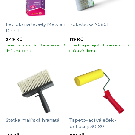
Lepidlo na tapety Metylan
Pološtětka 70801
Direct
249 Kč
119 Kč
Ihned na prodejně v Praze nebo do 3
Ihned na prodejně v Praze nebo do 3
dnů u vás doma
dnů u vás doma
Štětka malířská hranatá
Tapetovací váleček -
přítlačný 30180