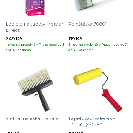
Lepidlo na tapety Metylan
Pološtětka 70801
Direct
249 Kč
119 Kč
Ihned na prodejně v Praze nebo do 3
Ihned na prodejně v Praze nebo do 3
dnů u vás doma
dnů u vás doma
Štětka malířská hranatá
Tapetovací váleček -
přítlačný 30180