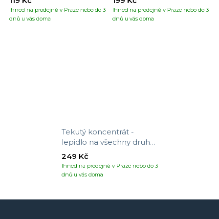
119 Kč
199 Kč
Ihned na prodejně v Praze nebo do 3
Ihned na prodejně v Praze nebo do 3
dnů u vás doma
dnů u vás doma
Tekutý koncentrát -
lepidlo na všechny druhy
tapet
249 Kč
Ihned na prodejně v Praze nebo do 3
dnů u vás doma