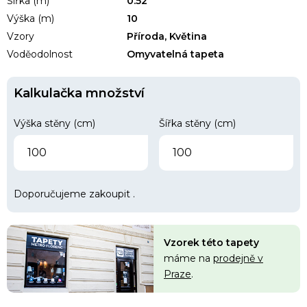
Šířka (m)
0.52
Výška (m)
10
Vzory
Příroda, Květina
Voděodolnost
Omyvatelná tapeta
Kalkulačka množství
Výška stěny (cm)
Šířka stěny (cm)
Doporučujeme zakoupit
.
Vzorek této tapety
máme na
prodejně v
Praze
.