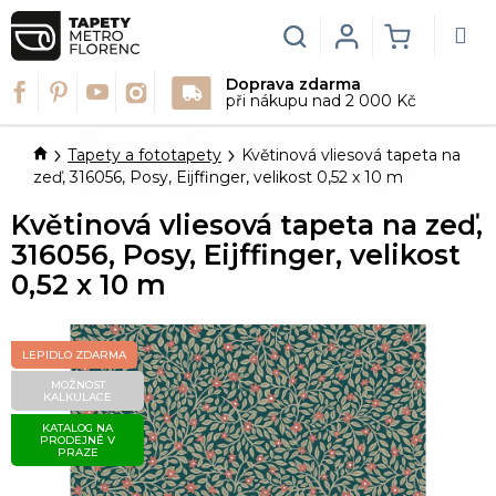
Přejít
na
Hledat
Login
NÁKUPN
obsah
Doprava zdarma
KOŠÍK
při nákupu nad 2 000 Kč
Domů
Tapety a fototapety
Květinová vliesová tapeta na
zeď, 316056, Posy, Eijffinger, velikost 0,52 x 10 m
Květinová vliesová tapeta na zeď,
316056, Posy, Eijffinger, velikost
0,52 x 10 m
LEPIDLO ZDARMA
MOŽNOST
KALKULACE
KATALOG NA
PRODEJNĚ V
PRAZE