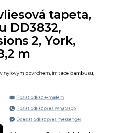
liesová tapeta,
u DD3832,
ions 2, York,
 8,2 m
 s vinylovým povrchem, imitace bambusu,
Poslat odkaz e-mailem
Poslat odkaz přes Whatsapp
Odeslat odkaz přes messenger