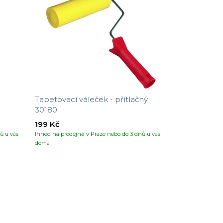
Tapetovací váleček - přítlačný
30180
199 Kč
ů u vás
Ihned na prodejně v Praze nebo do 3 dnů u vás
doma