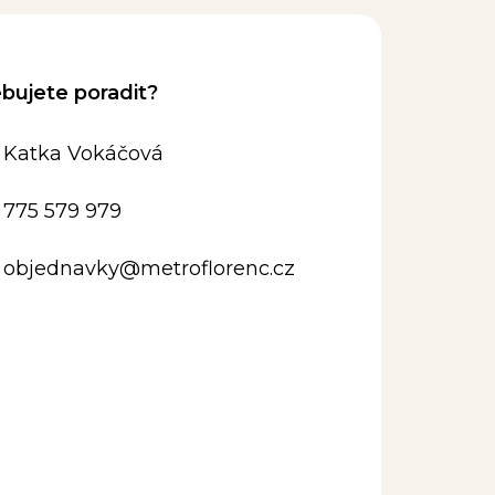
Katka Vokáčová
775 579 979
objednavky
@
metroflorenc.cz