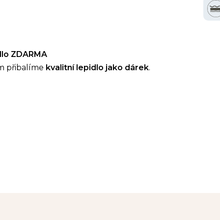
idlo ZDARMA
m přibalíme
kvalitní lepidlo jako dárek
.