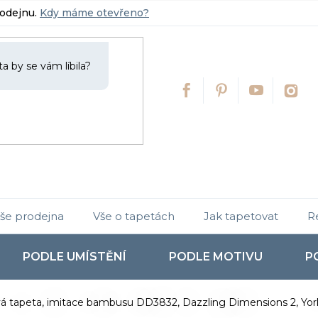
rodejnu.
Kdy máme otevřeno?
še prodejna
Vše o tapetách
Jak tapetovat
R
PODLE UMÍSTĚNÍ
PODLE MOTIVU
P
vá tapeta, imitace bambusu DD3832, Dazzling Dimensions 2, York,