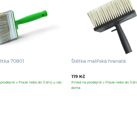
ětka 70801
Štětka malířská hranatá
119 Kč
prodejně v Praze nebo do 3 dnů u vás
Ihned na prodejně v Praze nebo do 3 dn
doma