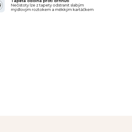
Tapeta odolná proti drhnutí
Nečistoty lze z tapety odstranit slabým
mýdlovým roztokem a měkkým kartáčkem