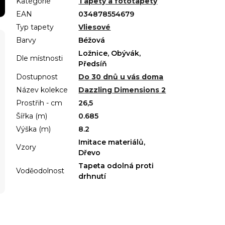
Kategorie
Tapety a fototapety
EAN
034878554679
Typ tapety
Vliesové
Barvy
Béžová
Ložnice, Obývák,
Dle místnosti
Předsíň
Dostupnost
Do 30 dnů u vás doma
Název kolekce
Dazzling Dimensions 2
Prostřih - cm
26,5
Šířka (m)
0.685
Výška (m)
8.2
Imitace materiálů,
Vzory
Dřevo
Tapeta odolná proti
Voděodolnost
drhnutí