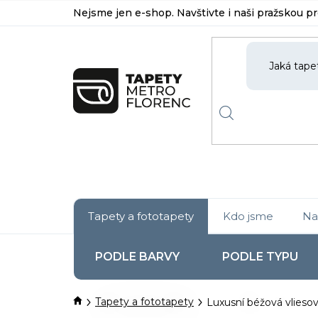
Přejít
Nejsme jen e-shop. Navštivte i naši pražskou p
na
obsah
Tapety a fototapety
Kdo jsme
Na
PODLE BARVY
PODLE TYPU
Domů
Tapety a fototapety
Luxusní béžová vlieso