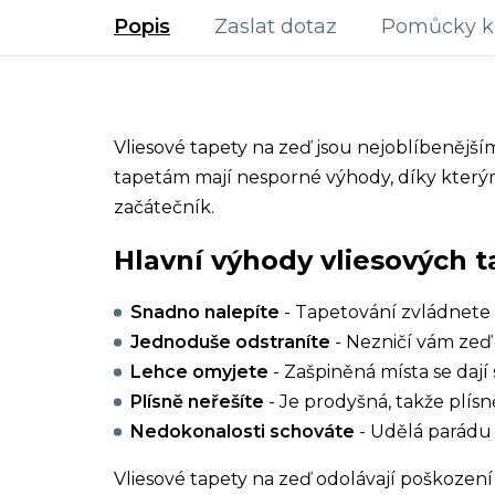
Popis
Zaslat dotaz
Pomůcky k 
Vliesové tapety na zeď jsou nejoblíbenějš
tapetám mají nesporné výhody, díky kterým
začátečník.
Hlavní výhody vliesových t
Snadno nalepíte
- Tapetování zvládnete 
Jednoduše odstraníte
- Nezničí vám zeď 
Lehce omyjete
- Zašpiněná místa se dají 
Plísně neřešíte
- Je prodyšná, takže plísn
Nedokonalosti schováte
- Udělá parádu 
Vliesové tapety na zeď odolávají poškození 