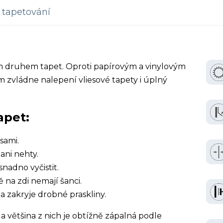
tapetování
ím druhem tapet. Oproti papírovým a vinylovým
 zvládne nalepení vliesové tapety i úplný
apet:
sami.
ani nehty.
snadno vyčistit.
ě na zdi nemají šanci.
a zakryje drobné praskliny.
a většina z nich je obtížně zápalná podle