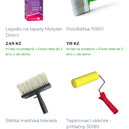
Lepidlo na tapety Metylan
Pološtětka 70801
Direct
249 Kč
119 Kč
Ihned na prodejně v Praze nebo do 3
Ihned na prodejně v Praze nebo do 3
dnů u vás doma
dnů u vás doma
Štětka malířská hranatá
Tapetovací váleček -
přítlačný 30180