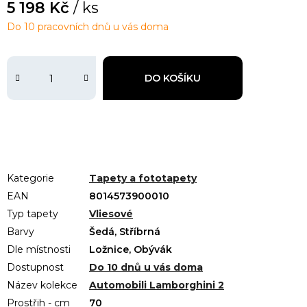
5 198 Kč
/ ks
Do 10 pracovních dnů u vás doma
DO KOŠÍKU
Kategorie
Tapety a fototapety
EAN
8014573900010
Typ tapety
Vliesové
Barvy
Šedá, Stříbrná
Dle místnosti
Ložnice, Obývák
Dostupnost
Do 10 dnů u vás doma
Název kolekce
Automobili Lamborghini 2
Prostřih - cm
70