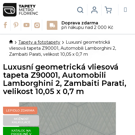
Přejít
na
Hledat
Login
NÁKUPN
obsah
Doprava zdarma
KOŠÍK
při nákupu nad 2 000 Kč
Domů
Tapety a fototapety
Luxusní geometrická
vliesová tapeta Z90001, Automobili Lamborghini 2,
Zambaiti Parati, velikost 10,05 x 0,7 m
Luxusní geometrická vliesová
tapeta Z90001, Automobili
Lamborghini 2, Zambaiti Parati,
velikost 10,05 x 0,7 m
LEPIDLO ZDARMA
MOŽNOST
KALKULACE
KATALOG NA
PRODEJNĚ V