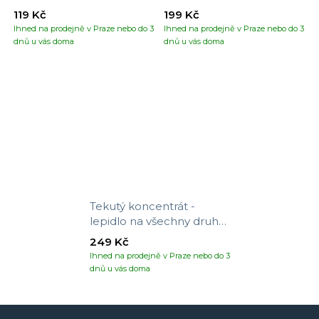
119 Kč
199 Kč
Ihned na prodejně v Praze nebo do 3
Ihned na prodejně v Praze nebo do 3
dnů u vás doma
dnů u vás doma
Tekutý koncentrát -
lepidlo na všechny druhy
tapet
249 Kč
Ihned na prodejně v Praze nebo do 3
dnů u vás doma