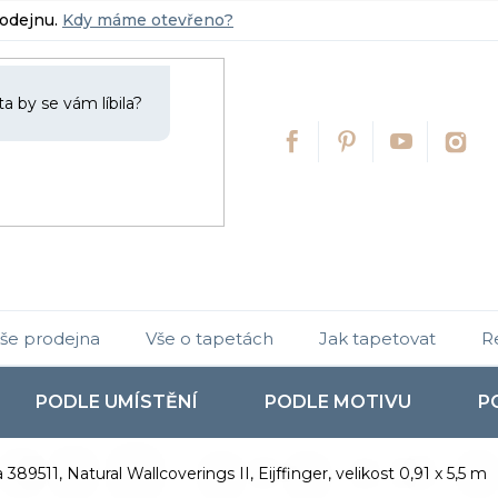
rodejnu.
Kdy máme otevřeno?
še prodejna
Vše o tapetách
Jak tapetovat
R
PODLE UMÍSTĚNÍ
PODLE MOTIVU
P
389511, Natural Wallcoverings II, Eijffinger, velikost 0,91 x 5,5 m