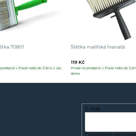
ětka 70801
Štětka malířská hranatá
119 Kč
prodejně v Praze nebo do 3 dnů u vás
Ihned na prodejně v Praze nebo do 3 dn
doma
E-mail
Odesláním potvrzení