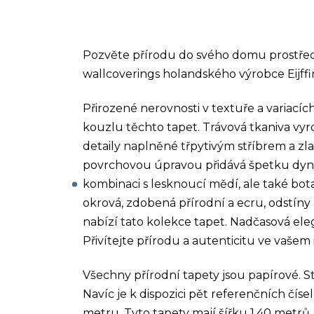
Pozvěte přírodu do svého domu prostřed
wallcoverings holandského výrobce Eijffin
Přirozené nerovnosti v textuře a variacích
kouzlu těchto tapet. Trávová tkaniva v
detaily naplněné třpytivým stříbrem a zlat
povrchovou úpravou přidává špetku dynam
kombinaci s lesknoucí mědí, ale také bota
okrová, zdobená přírodní a ecru, odstíny 
nabízí tato kolekce tapet. Nadčasová ele
Přivítejte přírodu a autenticitu ve vašem 
Všechny přírodní tapety jsou papírové. S
Navíc je k dispozici pět referenčních čísel
metru. Tyto tapety mají šířku 1,40 metrů.