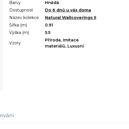
Barvy
Hnědá
Dostupnost
Do 6 dnů u vás doma
Název kolekce
Natural Wallcoverings II
Šířka (m)
0.91
Výška (m)
5.5
Příroda, Imitace
Vzory
materiálů, Luxusní
ování