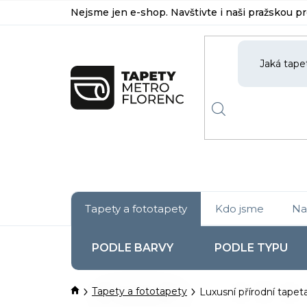
Přejít
Nejsme jen e-shop. Navštivte i naši pražskou p
na
obsah
Tapety a fototapety
Kdo jsme
Na
PODLE BARVY
PODLE TYPU
Domů
Tapety a fototapety
Luxusní přírodní tapeta 