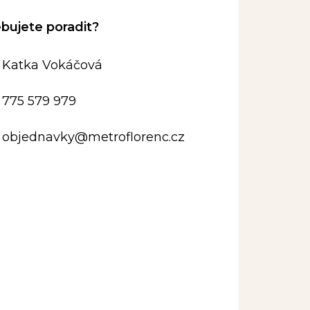
Katka Vokáčová
775 579 979
objednavky
@
metroflorenc.cz