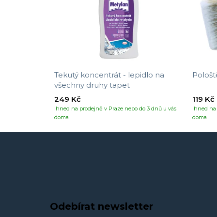
Tekutý koncentrát - lepidlo na
Pološt
všechny druhy tapet
249 Kč
119 Kč
Ihned na prodejně v Praze nebo do 3 dnů u vás
Ihned na 
doma
doma
Odebírat newsletter