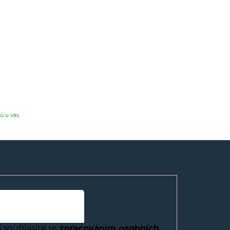
ů u vás
 souhlasíte se
zpracováním osobních