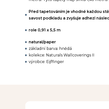
Před tapetováním je vhodné každou stě
savost podkladu a zvyšuje adhezi násled
role 0,91 x 5,5 m
natural/paper
základní barva: hnědá
kolekce: Naturals Wallcoverings II
výrobce: Eijffinger