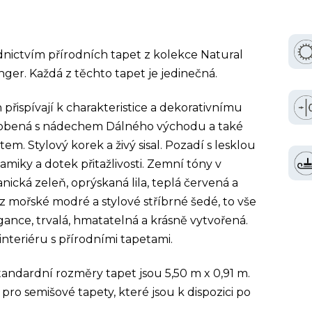
nictvím přírodních tapet z kolekce Natural
ger. Každá z těchto tapet je jedinečná.
 přispívají k charakteristice a dekorativnímu
yrobená s nádechem Dálného východu a také
em. Stylový korek a živý sisal. Pozadí s lesklou
iky a dotek přitažlivosti. Zemní tóny v
nická zeleň, oprýskaná lila, teplá červená a
z mořské modré a stylové stříbrné šedé, to vše
gance, trvalá, hmatatelná a krásně vytvořená.
interiéru s přírodními tapetami.
tandardní rozměry tapet jsou 5,50 m x 0,91 m.
 pro semišové tapety, které jsou k dispozici po