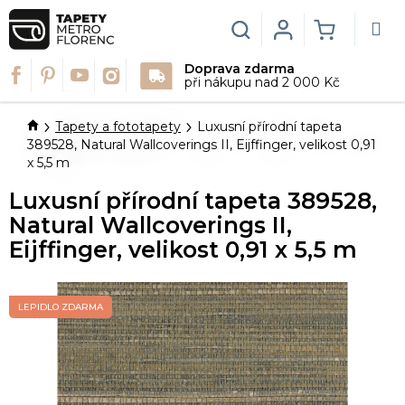
Přejít
na
Hledat
Login
NÁKUPN
obsah
Doprava zdarma
KOŠÍK
při nákupu nad 2 000 Kč
Domů
Tapety a fototapety
Luxusní přírodní tapeta
389528, Natural Wallcoverings II, Eijffinger, velikost 0,91
x 5,5 m
Luxusní přírodní tapeta 389528,
Natural Wallcoverings II,
Eijffinger, velikost 0,91 x 5,5 m
LEPIDLO ZDARMA