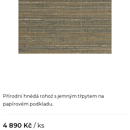
Přírodní hnědá rohož s jemným třpytem na
papírovém podkladu.
4 890 Kč
/ ks