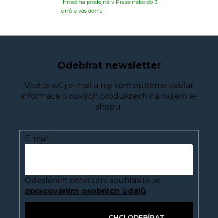
Ihned na prodejně v Praze nebo do 3
dnů u vás doma
Odebírat newsletter
Vložte svůj e-mail a my vám budeme zasílat
informace o nových produktech na našem e-
shopu.
E-mail
Odesláním potvrzení souhlasíte se
zpracováním osobních údajů
PŘIHLÁSIT SE