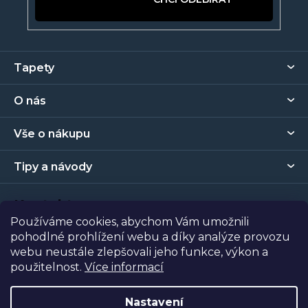
Z
Tapety
á
p
O nás
a
t
Vše o nákupu
í
Tipy a návody
Kontakt
Používáme cookies, abychom Vám umožnili
pohodlné prohlížení webu a díky analýze provozu
Prodejna
webu neustále zlepšovali jeho funkce, výkon a
použitelnost.
Více informací
Copyright 2026
Tapety Metro Florenc
. Všechna práva
vyhrazena.
Nastavení