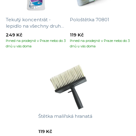
Tekutý koncentrát -
Pološtětka 70801
lepidlo na všechny druhy
tapet
249 Kč
119 Kč
Ihned na prodejně v Praze nebo do 3
Ihned na prodejně v Praze nebo do 3
dnů u vás doma
dnů u vás doma
Štětka malířská hranatá
119 Kč