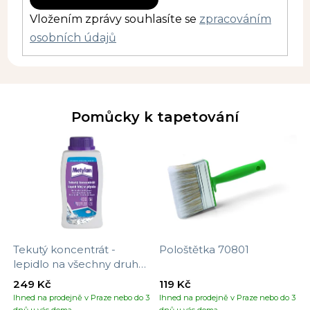
Vložením zprávy souhlasíte se
zpracováním
osobních údajů
Pomůcky k tapetování
Tekutý koncentrát -
Pološtětka 70801
lepidlo na všechny druhy
tapet
249 Kč
119 Kč
Ihned na prodejně v Praze nebo do 3
Ihned na prodejně v Praze nebo do 3
dnů u vás doma
dnů u vás doma