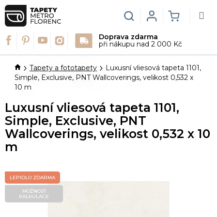
Přejít
na
Hledat
Login
NÁKUPN
obsah
Doprava zdarma
KOŠÍK
při nákupu nad 2 000 Kč
Domů
Tapety a fototapety
Luxusní vliesová tapeta 1101,
Simple, Exclusive, PNT Wallcoverings, velikost 0,532 x
10 m
Luxusní vliesová tapeta 1101,
Simple, Exclusive, PNT
Wallcoverings, velikost 0,532 x 10
m
LEPIDLO ZDARMA
MOŽNOST
KALKULACE