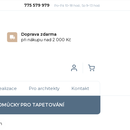
775 579 979
Doprava zdarma
při nákupu nad 2 000 Kč
Login
NÁKUPNÍ
ealizace
Pro architekty
Kontakt
KOŠÍK
OMŮCKY PRO TAPETOVÁNÍ
 m