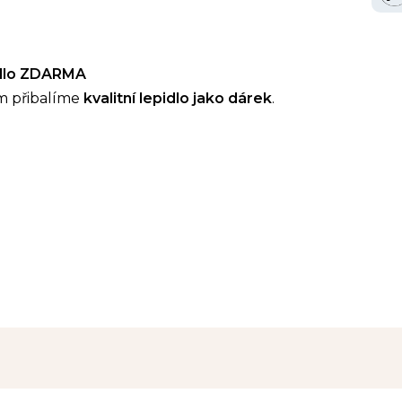
idlo ZDARMA
m přibalíme
kvalitní lepidlo jako dárek
.