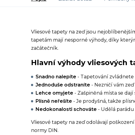
Vliesové tapety na zeď jsou nejoblíbenějš
tapetám mají nesporné výhody, díky kterým
začátečník.
Hlavní výhody vliesových t
Snadno nalepíte
- Tapetování zvládnete 
Jednoduše odstraníte
- Nezničí vám zeď 
Lehce omyjete
- Zašpiněná místa se dají 
Plísně neřešíte
- Je prodyšná, takže plísn
Nedokonalosti schováte
- Udělá parádu 
Vliesové tapety na zeď odolávají poškození 
normy DIN.