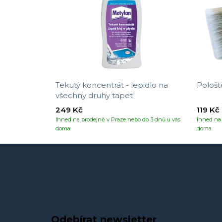
Tekutý koncentrát - lepidlo na
Pološt
všechny druhy tapet
249 Kč
119 Kč
Ihned na prodejně v Praze nebo do 3 dnů u vás
Ihned na 
doma
doma
Odebírat newsletter