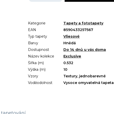
Kategorie
Tapety a fototapety
EAN
8590433257567
Typ tapety
Vliesové
Barvy
Hnědá
Dostupnost
Do 14 dnů u vás doma
Název kolekce
Exclusive
Šířka (m)
0.532
Výška (m)
10
Vzory
Textury, jednobarevné
Voděodolnost
Vysoce omyvatelná tapeta
tapetování