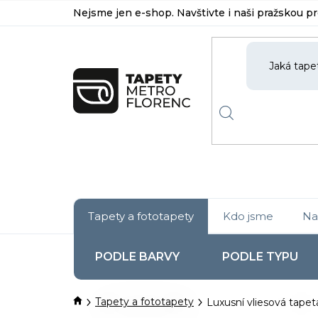
Přejít
Nejsme jen e-shop. Navštivte i naši pražskou p
na
obsah
Tapety a fototapety
Kdo jsme
Na
PODLE BARVY
PODLE TYPU
Domů
Tapety a fototapety
Luxusní vliesová tapet