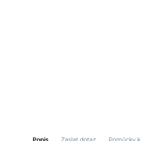
Popis
Zaslat dotaz
Pomůcky k 