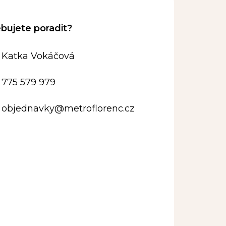
Katka Vokáčová
775 579 979
objednavky
@
metroflorenc.cz