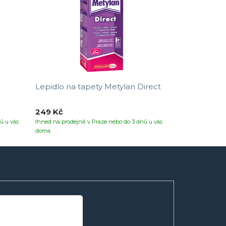
Lepidlo na tapety Metylan Direct
249 Kč
ů u vás
Ihned na prodejně v Praze nebo do 3 dnů u vás
doma