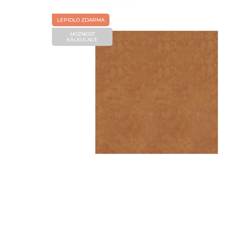
LEPIDLO ZDARMA
MOŽNOST
KALKULACE