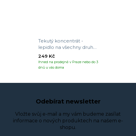
Tekutý koncentrát -
lepidlo na všechny druhy
tapet
249 Kč
Ihned na prodejně v Praze nebo do 3
dnů u vás doma
Odebírat newsletter
Vložte svůj e-mail a my vám budeme zasílat
informace o nových produktech na našem e-
shopu.