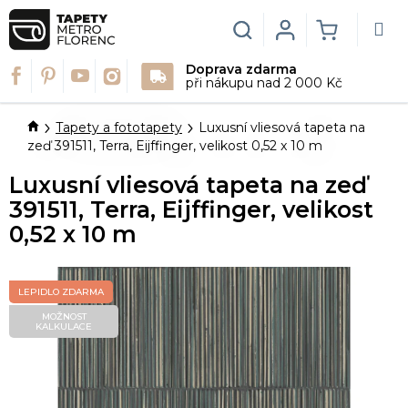
Přejít
na
Hledat
Login
NÁKUPN
obsah
Doprava zdarma
KOŠÍK
při nákupu nad 2 000 Kč
Domů
Tapety a fototapety
Luxusní vliesová tapeta na
zeď 391511, Terra, Eijffinger, velikost 0,52 x 10 m
Luxusní vliesová tapeta na zeď
391511, Terra, Eijffinger, velikost
0,52 x 10 m
LEPIDLO ZDARMA
MOŽNOST
KALKULACE