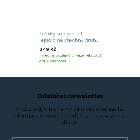
Tekutý koncentrát -
lepidlo na všechny druhy
tapet
249 Kč
Ihned na prodejně v Praze nebo do 3
dnů u vás doma
Odebírat newsletter
Vložte svůj e-mail a my vám budeme zasílat
informace o nových produktech na našem e-
shopu.