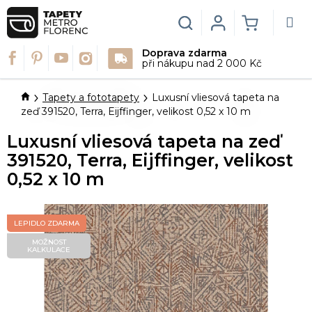
Přejít
na
Hledat
Login
NÁKUPN
obsah
Doprava zdarma
KOŠÍK
při nákupu nad 2 000 Kč
Domů
Tapety a fototapety
Luxusní vliesová tapeta na
zeď 391520, Terra, Eijffinger, velikost 0,52 x 10 m
Luxusní vliesová tapeta na zeď
391520, Terra, Eijffinger, velikost
0,52 x 10 m
LEPIDLO ZDARMA
MOŽNOST
KALKULACE