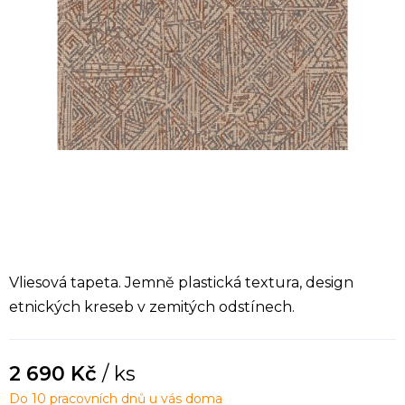
Vliesová tapeta. Jemně plastická textura, design
etnických kreseb v zemitých odstínech.
2 690 Kč
/ ks
Do 10 pracovních dnů u vás doma