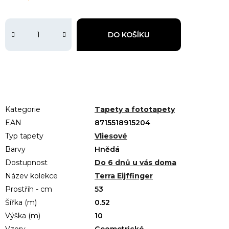
DO KOŠÍKU
Kategorie
Tapety a fototapety
EAN
8715518915204
Typ tapety
Vliesové
Barvy
Hnědá
Dostupnost
Do 6 dnů u vás doma
Název kolekce
Terra Eijffinger
Prostřih - cm
53
Šířka (m)
0.52
Výška (m)
10
Vzory
Geometrické