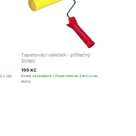
Tapetovací váleček - přítlačný
30180
199 Kč
ů u vás
Ihned na prodejně v Praze nebo do 3 dnů u vás
doma