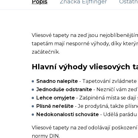
Popis
Značka
Eijffinger
Ostatn
Vliesové tapety na zeď jsou nejoblíbenějš
tapetám mají nesporné výhody, díky kterým
začátečník.
Hlavní výhody vliesových t
Snadno nalepíte
- Tapetování zvládnete 
Jednoduše odstraníte
- Nezničí vám zeď 
Lehce omyjete
- Zašpiněná místa se dají 
Plísně neřešíte
- Je prodyšná, takže plísn
Nedokonalosti schováte
- Udělá parádu 
Vliesové tapety na zeď odolávají poškození 
normy DIN.