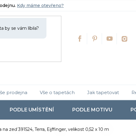
rodejnu.
Kdy máme otevřeno?
še prodejna
Vše o tapetách
Jak tapetovat
R
PODLE UMÍSTĚNÍ
PODLE MOTIVU
P
 na zeď 391524, Terra, Eijffinger, velikost 0,52 x 10 m