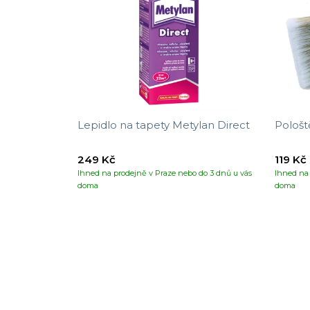
Lepidlo na tapety Metylan Direct
Pološt
249 Kč
119 Kč
Ihned na prodejně v Praze nebo do 3 dnů u vás
Ihned na 
doma
doma