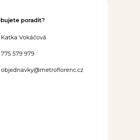
Katka Vokáčová
775 579 979
objednavky
@
metroflorenc.cz