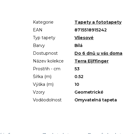
Kategorie
Tapety a fototapety
EAN
8715518915242
Typ tapety
Vliesové
Barvy
Bílá
Dostupnost
Do 6 dnů u vás doma
Název kolekce
Terra Eijffinger
Prostřih - cm
53
Šířka (m)
0.52
Výška (m)
10
Vzory
Geometrické
Voděodolnost
Omyvatelná tapeta