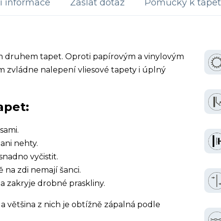
í informace
Zaslat dotaz
Pomůcky k tapet
ím druhem tapet. Oproti papírovým a vinylovým
 zvládne nalepení vliesové tapety i úplný
apet:
sami.
ani nehty.
snadno vyčistit.
ě na zdi nemají šanci.
a zakryje drobné praskliny.
a většina z nich je obtížně zápalná podle