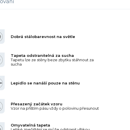
ování
Dobrá stálobarevnost na světle
Tapeta odstranitelná za sucha
Tapetu lze ze stěny beze zbytku stáhnout za
sucha
Lepidlo se nanáší pouze na stěnu
Přesazený začátek vzoru
Vzor na příštím pásu vždy o polovinu přesunout
Omyvatelná tapeta
Lehké znečištění se může odstranit vlhkou