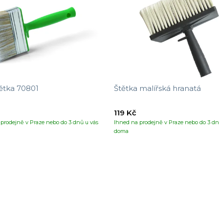
ětka 70801
Štětka malířská hranatá
119 Kč
prodejně v Praze nebo do 3 dnů u vás
Ihned na prodejně v Praze nebo do 3 dn
doma