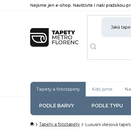
Přejít
Nejsme jen e-shop. Navštivte i naši pražskou p
na
obsah
Tapety a fototapety
Kdo jsme
Na
PODLE BARVY
PODLE TYPU
Domů
Tapety a fototapety
Luxusní vliesová tapeta