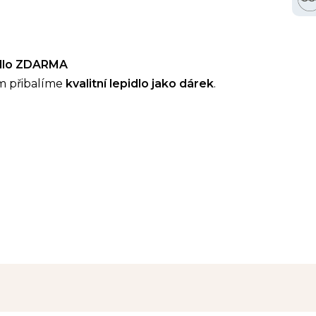
idlo ZDARMA
m přibalíme
kvalitní lepidlo jako dárek
.