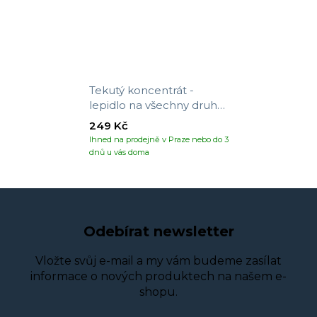
Tekutý koncentrát -
lepidlo na všechny druhy
tapet
249 Kč
Ihned na prodejně v Praze nebo do 3
dnů u vás doma
Odebírat newsletter
Vložte svůj e-mail a my vám budeme zasílat
informace o nových produktech na našem e-
shopu.