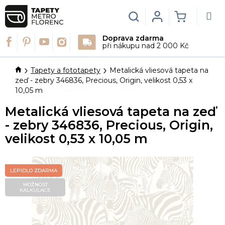
Přejít
na
Hledat
Login
NÁKUPN
obsah
Doprava zdarma
KOŠÍK
při nákupu nad 2 000 Kč
Domů
Tapety a fototapety
Metalická vliesová tapeta na
zeď - zebry 346836, Precious, Origin, velikost 0,53 x
10,05 m
Metalická vliesová tapeta na zeď
- zebry 346836, Precious, Origin,
velikost 0,53 x 10,05 m
LEPIDLO ZDARMA
MOŽNOST
KALKULACE