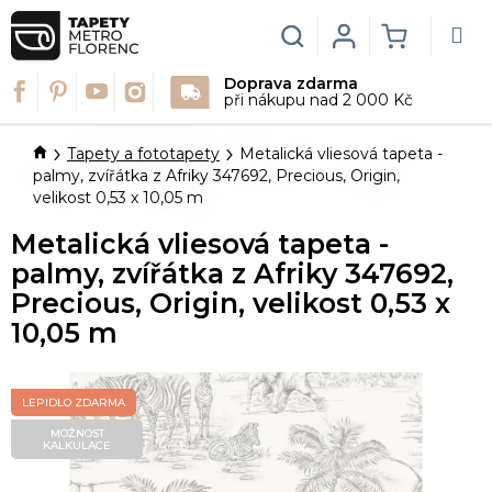
Přejít
na
Hledat
Login
NÁKUPN
obsah
Doprava zdarma
KOŠÍK
při nákupu nad 2 000 Kč
Domů
Tapety a fototapety
Metalická vliesová tapeta -
palmy, zvířátka z Afriky 347692, Precious, Origin,
velikost 0,53 x 10,05 m
Metalická vliesová tapeta -
palmy, zvířátka z Afriky 347692,
Precious, Origin, velikost 0,53 x
10,05 m
LEPIDLO ZDARMA
MOŽNOST
KALKULACE