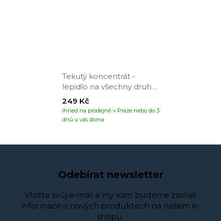
Tekutý koncentrát -
lepidlo na všechny druhy
tapet
249 Kč
Ihned na prodejně v Praze nebo do 3
dnů u vás doma
Odebírat newsletter
Vložte svůj e-mail a my vám budeme zasílat
informace o nových produktech na našem e-
shopu.