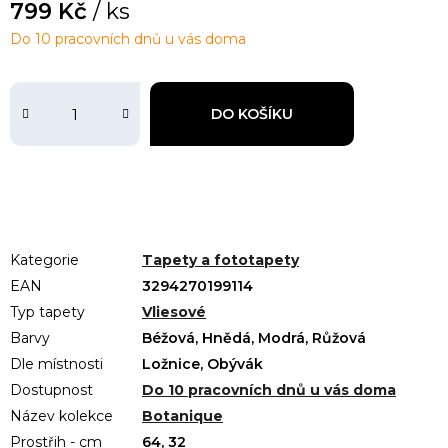
799 Kč
/ ks
Do 10 pracovních dnů u vás doma
DO KOŠÍKU
Kategorie
Tapety a fototapety
EAN
3294270199114
Typ tapety
Vliesové
Barvy
Béžová, Hnědá, Modrá, Růžová
Dle místnosti
Ložnice, Obývák
Dostupnost
Do 10 pracovních dnů u vás doma
Název kolekce
Botanique
Prostřih - cm
64, 32