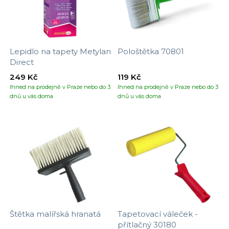
Lepidlo na tapety Metylan
Pološtětka 70801
Direct
249 Kč
119 Kč
Ihned na prodejně v Praze nebo do 3
Ihned na prodejně v Praze nebo do 3
dnů u vás doma
dnů u vás doma
Štětka malířská hranatá
Tapetovací váleček -
přítlačný 30180