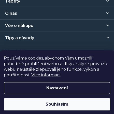
Tapety
á
p
O nás
a
t
Vše o nákupu
í
Tipy a návody
Kontakt
Používáme cookies, abychom Vám umožnili
pohodlné prohlížení webu a díky analýze provozu
Prodejna
webu neustále zlepšovali jeho funkce, výkon a
použitelnost.
Více informací
Copyright 2026
Tapety Metro Florenc
. Všechna práva
vyhrazena.
Nastavení
Vytvořil Shoptet
| Nakódoval
Shopcode
Souhlasím
Odstoupit od smlouvy