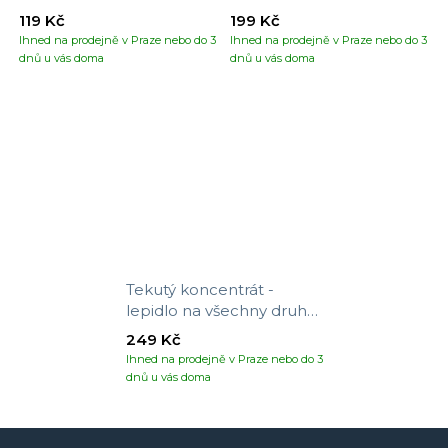
119 Kč
199 Kč
Ihned na prodejně v Praze nebo do 3
Ihned na prodejně v Praze nebo do 3
dnů u vás doma
dnů u vás doma
Tekutý koncentrát -
lepidlo na všechny druhy
tapet
249 Kč
Ihned na prodejně v Praze nebo do 3
dnů u vás doma