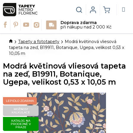
Přejít
na
Hledat
Login
NÁKUPN
obsah
Doprava zdarma
KOŠÍK
při nákupu nad 2 000 Kč
Domů
Tapety a fototapety
Modrá květinová vliesová
tapeta na zeď, B19911, Botanique, Ugepa, velikost 0,53 x
10,05 m
Modrá květinová vliesová tapeta
na zeď, B19911, Botanique,
Ugepa, velikost 0,53 x 10,05 m
LEPIDLO ZDARMA
MOŽNOST
KALKULACE
KATALOG NA
PRODEJNĚ V
PRAZE