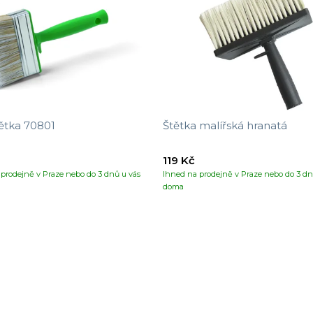
ětka 70801
Štětka malířská hranatá
119 Kč
prodejně v Praze nebo do 3 dnů u vás
Ihned na prodejně v Praze nebo do 3 dn
doma