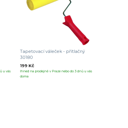
Tapetovací váleček - přítlačný
30180
199 Kč
ů u vás
Ihned na prodejně v Praze nebo do 3 dnů u vás
doma