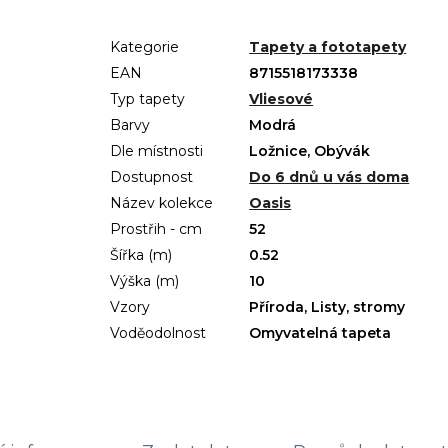
Kategorie
Tapety a fototapety
EAN
8715518173338
Typ tapety
Vliesové
Barvy
Modrá
Dle místnosti
Ložnice, Obývák
Dostupnost
Do 6 dnů u vás doma
Název kolekce
Oasis
Prostřih - cm
52
Šířka (m)
0.52
Výška (m)
10
Vzory
Příroda, Listy, stromy
Voděodolnost
Omyvatelná tapeta