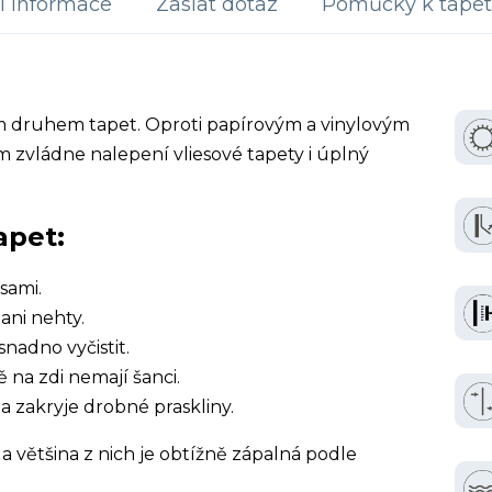
í informace
Zaslat dotaz
Pomůcky k tapet
ím druhem tapet. Oproti papírovým a vinylovým
 zvládne nalepení vliesové tapety i úplný
apet:
sami.
ani nehty.
snadno vyčistit.
ě na zdi nemají šanci.
a zakryje drobné praskliny.
a většina z nich je obtížně zápalná podle