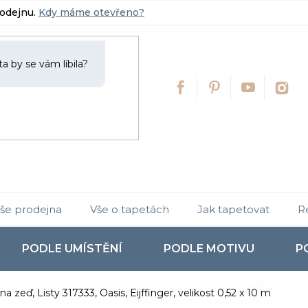
rodejnu.
Kdy máme otevřeno?
še prodejna
Vše o tapetách
Jak tapetovat
R
PODLE UMÍSTĚNÍ
PODLE MOTIVU
P
a zeď, Listy 317333, Oasis, Eijffinger, velikost 0,52 x 10 m