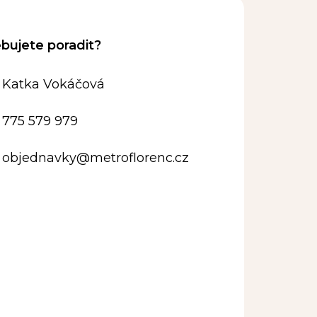
Katka Vokáčová
775 579 979
objednavky
@
metroflorenc.cz