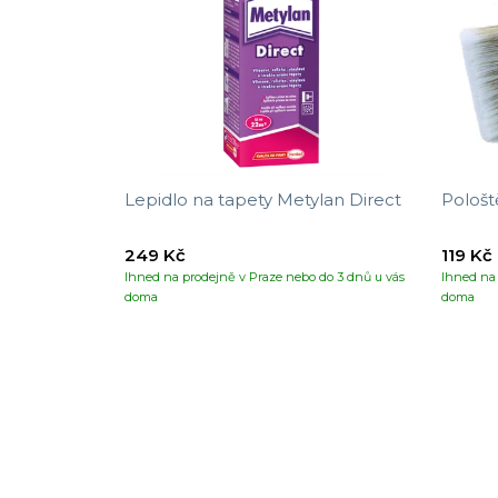
Lepidlo na tapety Metylan Direct
Pološt
249 Kč
119 Kč
Ihned na prodejně v Praze nebo do 3 dnů u vás
Ihned na 
doma
doma