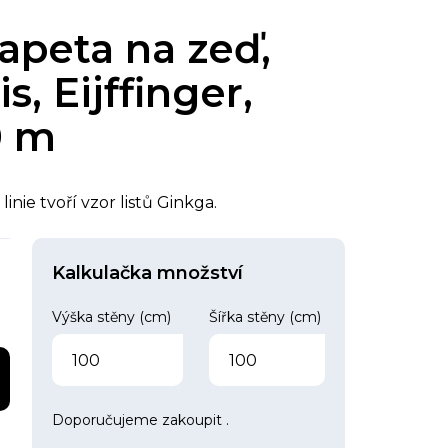
apeta na zeď,
s, Eijffinger,
0 m
inie tvoří vzor listů Ginkga.
Kalkulačka množství
Výška stěny (cm)
Šířka stěny (cm)
Doporučujeme zakoupit
.