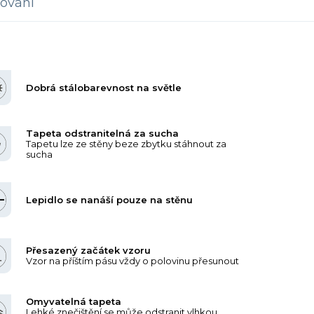
ování
Dobrá stálobarevnost na světle
Tapeta odstranitelná za sucha
Tapetu lze ze stěny beze zbytku stáhnout za
sucha
Lepidlo se nanáší pouze na stěnu
Přesazený začátek vzoru
Vzor na příštím pásu vždy o polovinu přesunout
Omyvatelná tapeta
Lehké znečištění se může odstranit vlhkou