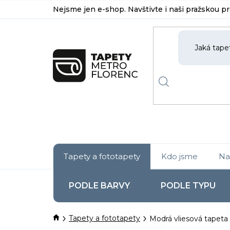
Přejít
Nejsme jen e-shop. Navštivte i naši pražskou p
na
obsah
Tapety a fototapety
Kdo jsme
Na
PODLE BARVY
PODLE TYPU
Domů
Tapety a fototapety
Modrá vliesová tapeta n