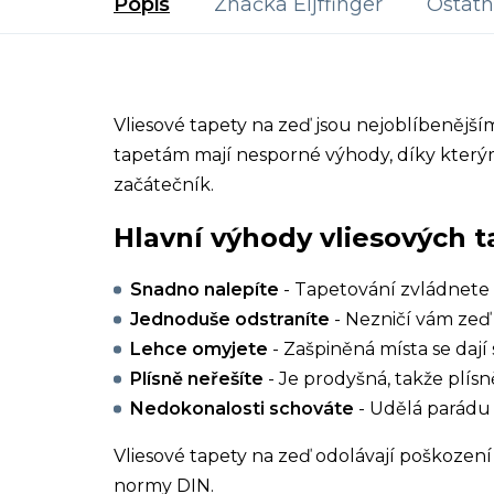
Popis
Značka
Eijffinger
Ostatn
Vliesové tapety na zeď jsou nejoblíbenějš
tapetám mají nesporné výhody, díky kterým
začátečník.
Hlavní výhody vliesových t
Snadno nalepíte
- Tapetování zvládnete 
Jednoduše odstraníte
- Nezničí vám zeď 
Lehce omyjete
- Zašpiněná místa se dají 
Plísně neřešíte
- Je prodyšná, takže plísn
Nedokonalosti schováte
- Udělá parádu 
Vliesové tapety na zeď odolávají poškození 
normy DIN.