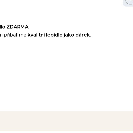
idlo ZDARMA
m přibalíme
kvalitní lepidlo jako dárek
.