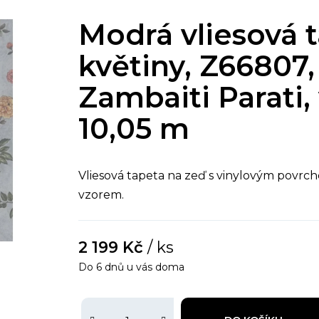
Modrá vliesová 
květiny, Z66807,
Zambaiti Parati, 
10,05 m
Vliesová tapeta na zeď s vinylovým povr
vzorem.
2 199 Kč
/ ks
Do 6 dnů u vás doma