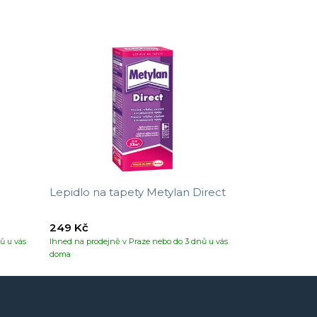
Lepidlo na tapety Metylan Direct
249 Kč
ů u vás
Ihned na prodejně v Praze nebo do 3 dnů u vás
doma