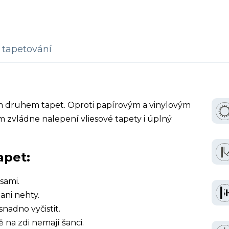
tapetování
ím druhem tapet. Oproti papírovým a vinylovým
 zvládne nalepení vliesové tapety i úplný
apet:
sami.
ani nehty.
snadno vyčistit.
ě na zdi nemají šanci.