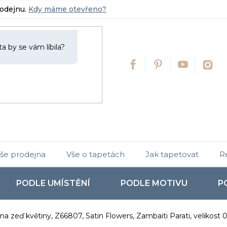
rodejnu.
Kdy máme otevřeno?
še prodejna
Vše o tapetách
Jak tapetovat
R
PODLE UMÍSTĚNÍ
PODLE MOTIVU
P
na zeď květiny, Z66807, Satin Flowers, Zambaiti Parati, velikost 0