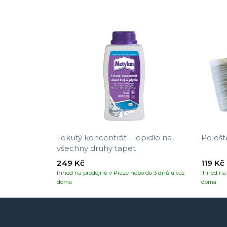
Tekutý koncentrát - lepidlo na
Pološt
všechny druhy tapet
249 Kč
119 Kč
Ihned na prodejně v Praze nebo do 3 dnů u vás
Ihned na 
doma
doma