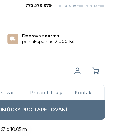
775 579 979
Doprava zdarma
při nákupu nad 2 000 Kč
Login
NÁKUPNÍ
ealizace
Pro architekty
Kontakt
KOŠÍK
OMŮCKY PRO TAPETOVÁNÍ
,53 x 10,05 m