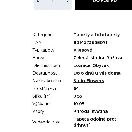
DO KOŠÍKU
Kategorie
Tapety a fototapety
EAN
8014573668071
Typ tapety
Vliesové
Barvy
Zelená, Modrá, Růžová
Dle místnosti
Ložnice, Obývák
Dostupnost
Do 6 dnů u vás doma
Název kolekce
Satin Flowers
Prostřih - cm
64
Šířka (m)
0.53
Výška (m)
10.05
Vzory
Příroda, Květina
Tapeta odolná proti
Voděodolnost
drhnutí