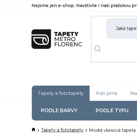
Přejít
Nejsme jen e-shop. Navštivte i naši pražskou p
na
obsah
Tapety a fototapety
Kdo jsme
Na
PODLE BARVY
PODLE TYPU
Domů
Tapety a fototapety
Modrá vliesová tapeta 