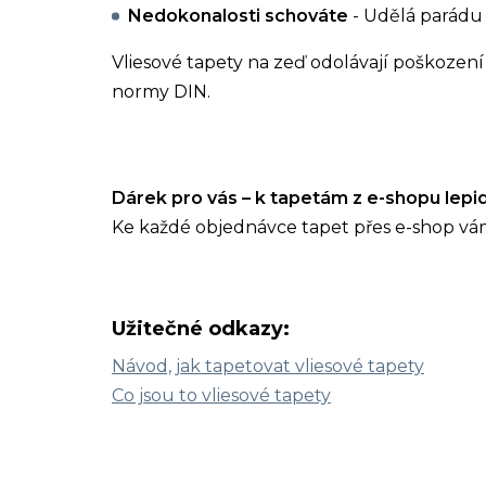
Nedokonalosti schováte
- Udělá parádu 
Vliesové tapety na zeď odolávají poškození 
normy DIN.
Dárek pro vás – k tapetám z e-shopu lep
Ke každé objednávce tapet přes e-shop vá
Užitečné odkazy:
Návod, jak tapetovat vliesové tapety
Co jsou to vliesové tapety