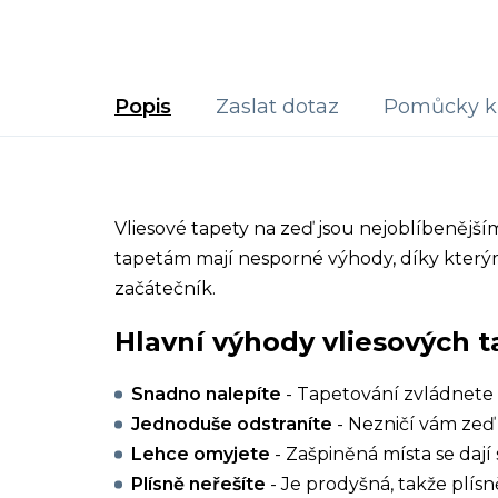
Popis
Zaslat dotaz
Pomůcky k 
Vliesové tapety na zeď jsou nejoblíbenějš
tapetám mají nesporné výhody, díky kterým
začátečník.
Hlavní výhody vliesových t
Snadno nalepíte
- Tapetování zvládnete 
Jednoduše odstraníte
- Nezničí vám zeď 
Lehce omyjete
- Zašpiněná místa se dají 
Plísně neřešíte
- Je prodyšná, takže plísn