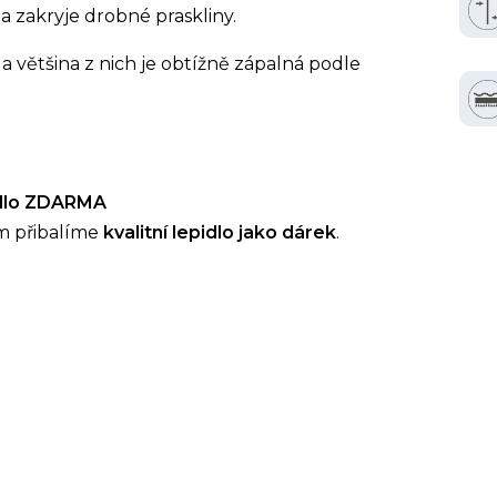
a zakryje drobné praskliny.
a většina z nich je obtížně zápalná podle
idlo ZDARMA
m přibalíme
kvalitní lepidlo jako dárek
.