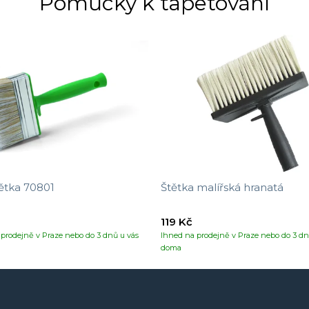
Pomůcky k tapetování
ětka 70801
Štětka malířská hranatá
119 Kč
prodejně v Praze nebo do 3 dnů u vás
Ihned na prodejně v Praze nebo do 3 dn
doma