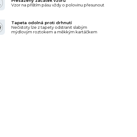
Přesazený začátek vzoru
Vzor na příštím pásu vždy o polovinu přesunout
Tapeta odolná proti drhnutí
Nečistoty lze z tapety odstranit slabým
mýdlovým roztokem a měkkým kartáčkem