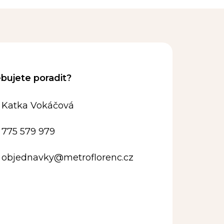
Katka Vokáčová
775 579 979
objednavky
@
metroflorenc.cz