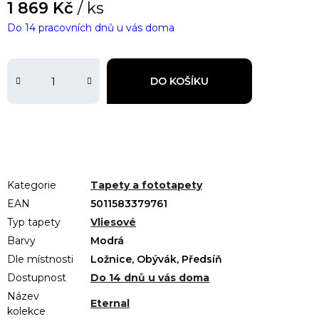
1 869 Kč
/ ks
Do 14 pracovních dnů u vás doma
DO KOŠÍKU
Kategorie
Tapety a fototapety
EAN
5011583379761
Typ tapety
Vliesové
Barvy
Modrá
Dle místnosti
Ložnice, Obývák, Předsíň
Dostupnost
Do 14 dnů u vás doma
Název
Eternal
kolekce