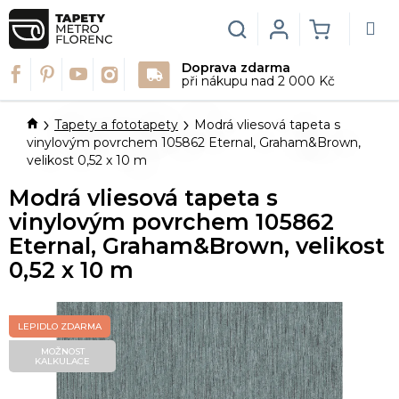
Přejít
na
Hledat
Login
NÁKUPN
obsah
Doprava zdarma
KOŠÍK
při nákupu nad 2 000 Kč
Domů
Tapety a fototapety
Modrá vliesová tapeta s
vinylovým povrchem 105862 Eternal, Graham&Brown,
velikost 0,52 x 10 m
Modrá vliesová tapeta s
vinylovým povrchem 105862
Eternal, Graham&Brown, velikost
0,52 x 10 m
LEPIDLO ZDARMA
MOŽNOST
KALKULACE