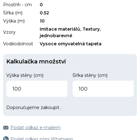
Prostřih - cm
0
Šířka (m)
0.52
Výška (m)
10
Imitace materiálů, Textury,
Vzory
jednobarevné
Voděodolnost
Vysoce omyvatelná tapeta
Kalkulačka množství
Výška stěny (cm)
Šířka stěny (cm)
Doporučujeme zakoupit
.
Poslat odkaz e-mailem
Poslat odkaz přes Whatsapp