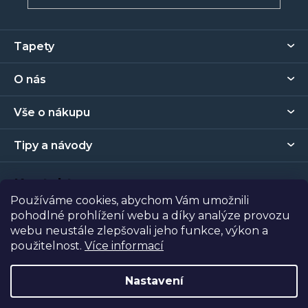
Z
Tapety
á
p
O nás
a
t
Vše o nákupu
í
Tipy a návody
Kontakt
Používáme cookies, abychom Vám umožnili
pohodlné prohlížení webu a díky analýze provozu
Prodejna
webu neustále zlepšovali jeho funkce, výkon a
použitelnost.
Více informací
Copyright 2026
Tapety Metro Florenc
. Všechna práva
vyhrazena.
Nastavení
Vytvořil Shoptet
| Nakódoval
Shopcode