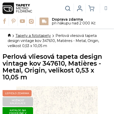
Přejít
na
Hledat
Login
NÁKUPN
obsah
Doprava zdarma
KOŠÍK
při nákupu nad 2 000 Kč
Domů
Tapety a fototapety
Perlová vliesová tapeta
design vintage kov 347610, Matières - Metal, Origin,
velikost 0,53 x 10,05 m
Perlová vliesová tapeta design
vintage kov 347610, Matières -
Metal, Origin, velikost 0,53 x
10,05 m
LEPIDLO ZDARMA
MOŽNOST
KALKULACE
KATALOG NA
PRODEJNĚ V