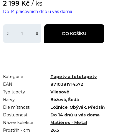
2 199 Kč
/ ks
Do 14 pracovních dnů u vás doma
DO KOŠÍKU
Kategorie
Tapety a fototapety
EAN
8710381714572
Typ tapety
Vliesové
Barvy
Béžová, Šedá
Dle místnosti
Ložnice, Obývák, Předsíň
Dostupnost
Do 14 dnů u vás doma
Název kolekce
Matières - Metal
Prostřih - cm
26,5