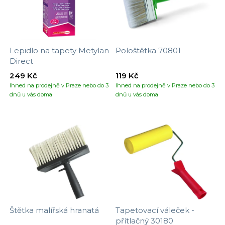
Lepidlo na tapety Metylan
Pološtětka 70801
Direct
249 Kč
119 Kč
Ihned na prodejně v Praze nebo do 3
Ihned na prodejně v Praze nebo do 3
dnů u vás doma
dnů u vás doma
Štětka malířská hranatá
Tapetovací váleček -
přítlačný 30180