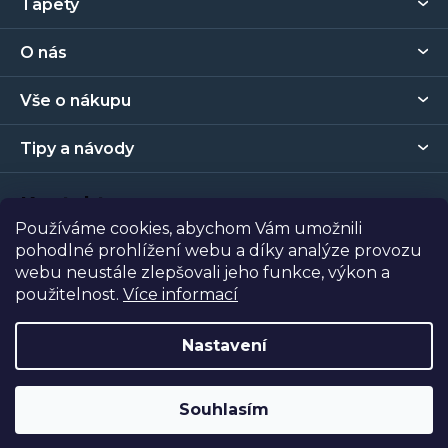
Tapety
á
p
O nás
a
t
Vše o nákupu
í
Tipy a návody
Kontakt
Používáme cookies, abychom Vám umožnili
pohodlné prohlížení webu a díky analýze provozu
Prodejna
webu neustále zlepšovali jeho funkce, výkon a
použitelnost.
Více informací
Copyright 2026
Tapety Metro Florenc
. Všechna práva
vyhrazena.
Nastavení
Vytvořil Shoptet
| Nakódoval
Shopcode
Souhlasím
Odstoupit od smlouvy