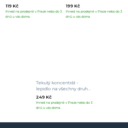
119 Kč
199 Kč
Ihned na prodejně v Praze nebo do 3
Ihned na prodejně v Praze nebo do 3
dnů u vás doma
dnů u vás doma
Tekutý koncentrát -
lepidlo na všechny druhy
tapet
249 Kč
Ihned na prodejně v Praze nebo do 3
dnů u vás doma