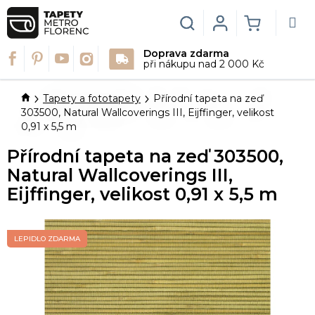
Přejít
na
Hledat
Login
NÁKUPN
obsah
Doprava zdarma
KOŠÍK
při nákupu nad 2 000 Kč
Domů
Tapety a fototapety
Přírodní tapeta na zeď
303500, Natural Wallcoverings III, Eijffinger, velikost
0,91 x 5,5 m
Přírodní tapeta na zeď 303500,
Natural Wallcoverings III,
Eijffinger, velikost 0,91 x 5,5 m
LEPIDLO ZDARMA