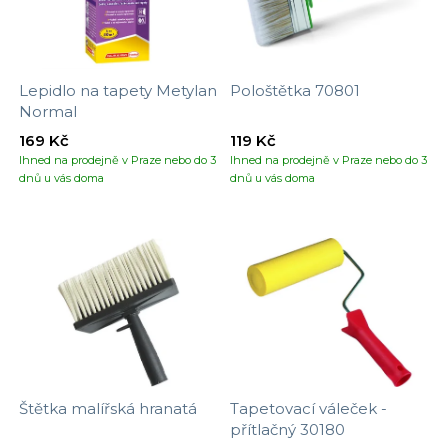
Lepidlo na tapety Metylan
Pološtětka 70801
Normal
169 Kč
119 Kč
Ihned na prodejně v Praze nebo do 3
Ihned na prodejně v Praze nebo do 3
dnů u vás doma
dnů u vás doma
Štětka malířská hranatá
Tapetovací váleček -
přítlačný 30180