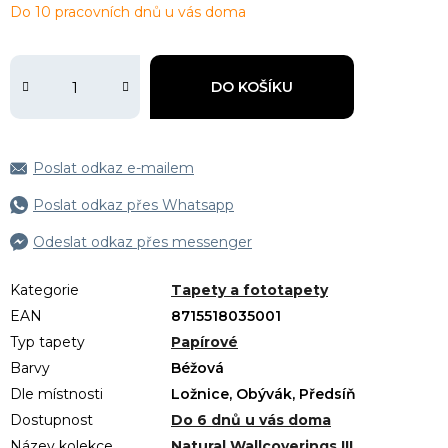
Do 10 pracovních dnů u vás doma
DO KOŠÍKU
Poslat odkaz e-mailem
Poslat odkaz přes Whatsapp
Odeslat odkaz přes messenger
Kategorie
Tapety a fototapety
EAN
8715518035001
Typ tapety
Papírové
Barvy
Béžová
Dle místnosti
Ložnice, Obývák, Předsíň
Dostupnost
Do 6 dnů u vás doma
Název kolekce
Natural Wallcoverings III