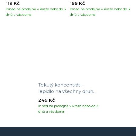
119 Kč
199 Kč
Ihned na prodejně v Praze nebo do 3
Ihned na prodejně v Praze nebo do 3
dnů u vás doma
dnů u vás doma
Tekutý koncentrát -
lepidlo na všechny druhy
tapet
249 Kč
Ihned na prodejně v Praze nebo do 3
dnů u vás doma